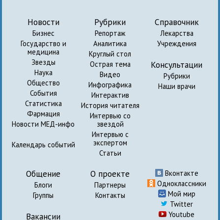
Новости
Рубрики
Справочник
Бизнес
Репортаж
Лекарства
Государство и
Аналитика
Учреждения
медицина
Круглый стол
Звезды
Консультации
Острая тема
Наука
Видео
Рубрики
Общество
Инфографика
Наши врачи
События
Интерактив
Статистика
История читателя
Фармация
Интервью со
Новости МЕД-инфо
звездой
Интервью с
экспертом
Календарь событий
Статьи
Общение
О проекте
Вконтакте
Одноклассники
Блоги
Партнеры
Мой мир
Группы
Контакты
Twitter
Youtube
Вакансии