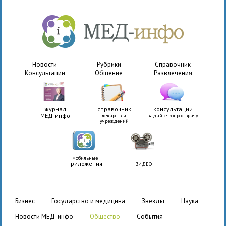
Новости
Рубрики
Справочник
Консультации
Общение
Развлечения
журнал
справочник
консультации
МЕД-инфо
лекарств и
задайте вопрос врачу
учреждений
мобильные
приложения
ВИДЕО
бизнес
государство и медицина
звезды
наука
новости МЕД-инфо
общество
события