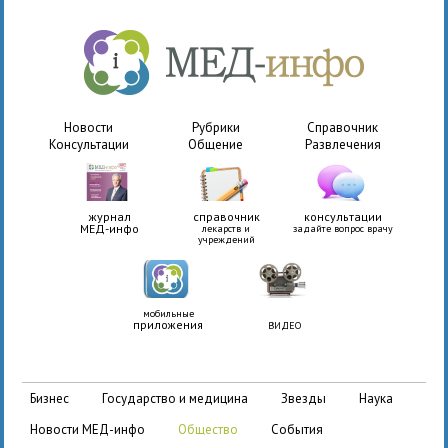
Новости
Рубрики
Справочник
Консультации
Общение
Развлечения
журнал
справочник
консультации
МЕД-инфо
лекарств и
задайте вопрос врачу
учреждений
мобильные
приложения
ВИДЕО
бизнес
государство и медицина
звезды
наука
новости МЕД-инфо
общество
события