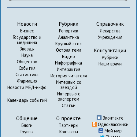
Новости
Рубрики
Справочник
Бизнес
Репортаж
Лекарства
Государство и
Аналитика
Учреждения
медицина
Круглый стол
Звезды
Консультации
Острая тема
Наука
Видео
Рубрики
Общество
Инфографика
Наши врачи
События
Интерактив
Статистика
История читателя
Фармация
Интервью со
Новости МЕД-инфо
звездой
Интервью с
экспертом
Календарь событий
Статьи
Общение
О проекте
Вконтакте
Одноклассники
Блоги
Партнеры
Мой мир
Группы
Контакты