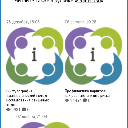
Читайте также в рубрике «
общество
»
23 декабря, 18:06
06 августа, 10:28
Фистулография:
Профилактика варикоза:
диагностический метод
как реально снизить риски
исследования свищевых
14434
0
X
K
ходов
9981
0
X
K
02 ноября, 21:04