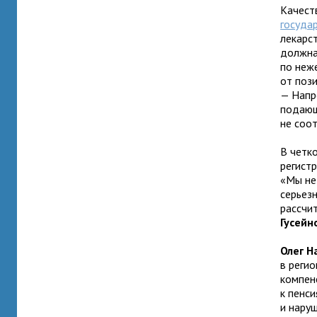
Качест
госуда
лекарс
должна
по неж
от поз
— Напр
подающ
не соо
В четк
регистр
«Мы не
серьез
рассчит
Гусейн
Олег Н
в реги
компен
к пенс
и нару