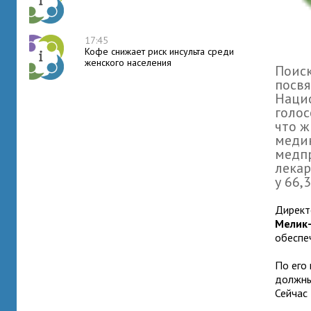
17:45
Кофе снижает риск инсульта среди
женского населения
Поиск
посвя
Наци
голос
что ж
медик
медпр
лекар
у 66,
Директ
Мелик-
обеспе
По его
должны
Сейчас 