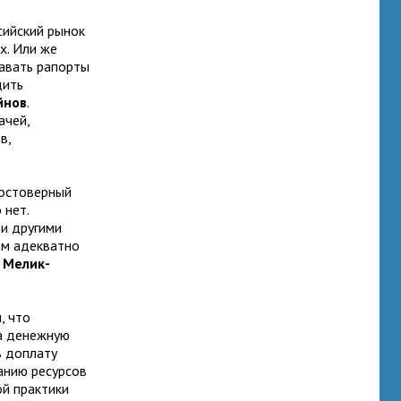
сийский рынок
х. Или же
авать рапорты
дить
йнов
.
ачей,
в,
достоверный
 нет.
 и другими
ем адекватно
 Мелик-
, что
на денежную
в доплату
анию ресурсов
ой практики