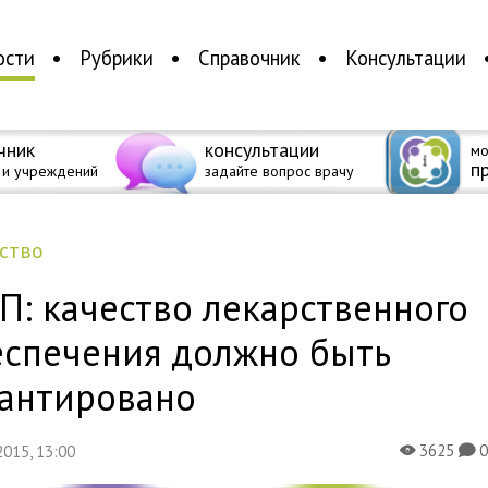
ости
Рубрики
Справочник
Консультации
чник
консультации
мо
п
 и учреждений
задайте вопрос врачу
ество
: качество лекарственного
еспечения должно быть
рантировано
3625
 2015, 13:00
X
K