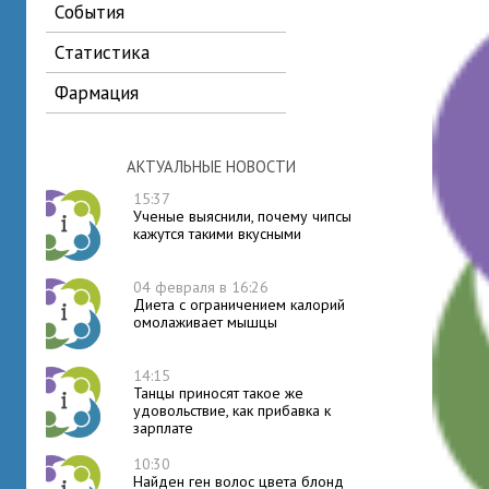
события
статистика
фармация
АКТУАЛЬНЫЕ НОВОСТИ
15:37
Ученые выяснили, почему чипсы
кажутся такими вкусными
04 февраля в 16:26
Диета с ограничением калорий
омолаживает мышцы
14:15
Танцы приносят такое же
удовольствие, как прибавка к
зарплате
10:30
Найден ген волос цвета блонд