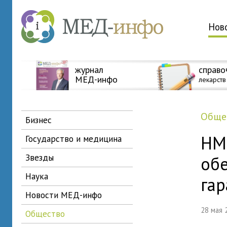
Нов
журнал
справо
МЕД-инфо
лекарств
общ
бизнес
НМП
государство и медицина
звезды
об
наука
га
новости МЕД-инфо
28 мая
общество