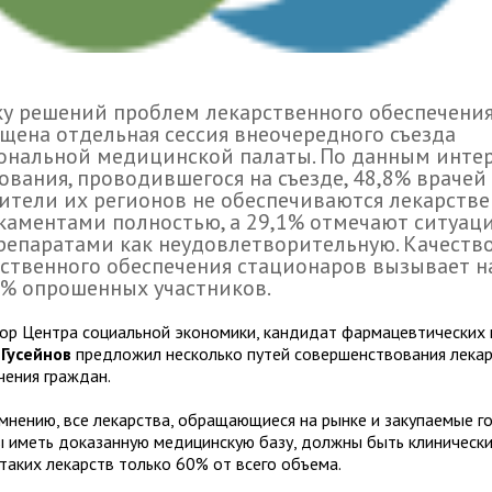
у решений проблем лекарственного обеспечени
щена отдельная сессия внеочередного съезда
ональной медицинской палаты. По данным инте
ования, проводившегося на съезде, 48,8% врачей
ители их регионов не обеспечиваются лекарств
аментами полностью, а 29,1% отмечают ситуац
епаратами как неудовлетворительную. Качеств
ственного обеспечения стационаров вызывает н
3% опрошенных участников.
ор Центра социальной экономики, кандидат фармацевтических
Гусейнов
предложил несколько путей совершенствования лека
чения граждан.
 мнению, все лекарства, обращающиеся на рынке и закупаемые г
 иметь доказанную медицинскую базу, должны быть клинически
таких лекарств только 60% от всего объема.