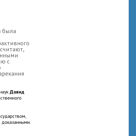
я была
рактивного
 считают,
енными
ию с
о
арекания
 наук
Давид
рственного
осударством,
 доказанными.