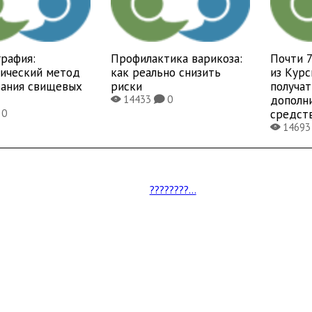
рафия:
Профилактика варикоза:
Почти 
тический метод
как реально снизить
из Курс
вания свищевых
риски
получат
дополн
14433
0
X
K
средст
0
1469
X
????????...