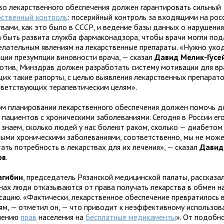
во лекарственного обеспечения должен гарантировать сильный
рственный контроль
: посерийный контроль за входящими на рос
твами, как это было в СССР, и ведение базы данных о нарушения
 быть развита служба фармаконадзора, чтобы врачи могли под
елательным явлениям на лекарственные препараты. «Нужно ухо
иции презумпции виновности врача, — сказал
Давид Мелик-Гусе
отив, Минздрав должен разработать систему мотивации для вр
их такие рапорты, с целью выявления лекарственных препарато
тветствующих терапевтическим целям».
ом планировании лекарственного обеспечения должен помочь 
 пациентов с хроническими заболеваниями. Сегодня в России его
 знаем, сколько людей у нас болеют раком, сколько — диабетом
ными хроническими заболеваниями, соответственно, мы не мож
ать потребность в лекарствах для их лечения», — сказал
Давид
ов
.
агибин
, председатель Рязанской медицинской палаты, рассказал
онах люди отказываются от права получать лекарства в обмен 
сацию. «Фактически, лекарственное обеспечение превратилось 
иям, — отметил он, — что приводит к неэффективному использов
шению
прав
населения на
бесплатные медикаменты
». От подобн