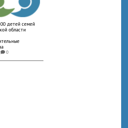
700 детей семей
кой области
ительные
ва
3
0
K