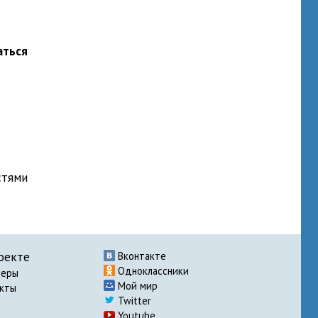
аться
стями
оекте
Вконтакте
Одноклассники
неры
Мой мир
акты
Twitter
Youtube