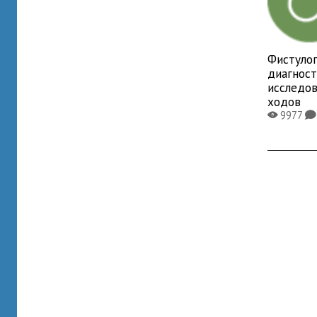
Фистулог
диагнос
исследо
ходов
9977
X
K