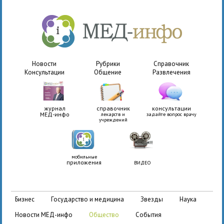
Новости
Рубрики
Справочник
Консультации
Общение
Развлечения
журнал
справочник
консультации
МЕД-инфо
лекарств и
задайте вопрос врачу
учреждений
мобильные
приложения
ВИДЕО
бизнес
государство и медицина
звезды
наука
новости МЕД-инфо
общество
события