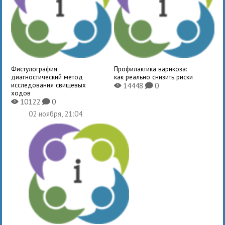
Фистулография:
Профилактика варикоза:
диагностический метод
как реально снизить риски
исследования свищевых
14448
0
X
K
ходов
10122
0
X
K
02 ноября, 21:04