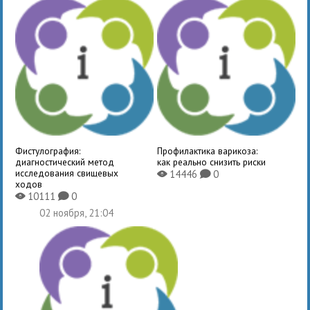
Фистулография:
Профилактика варикоза:
диагностический метод
как реально снизить риски
исследования свищевых
14446
0
X
K
ходов
10111
0
X
K
02 ноября, 21:04