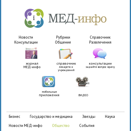
Новости
Рубрики
Справочник
Консультации
Общение
Развлечения
журнал
справочник
консультации
МЕД-инфо
лекарств и
задайте вопрос врачу
учреждений
мобильные
приложения
ВИДЕО
бизнес
государство и медицина
звезды
наука
новости МЕД-инфо
общество
события