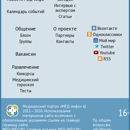
Интервью с
экспертом
Календарь событий
Статьи
Общение
О проекте
Вконтакте
Одноклассники
Блоги
Партнеры
Мой мир
Группы
Контакты
Twitter
Youtube
Вакансии
RSS
Развлечение
Конкурсы
Медицинский
гороскоп
Тесты
Медицинский портал «МЕД-инфо» ©
16
2011—2026. Использование
материалов сайта возможно с
обязательным указанием ссылки на главную
По общим
страницу сайта.
вопросам:
MED-INFO.RU. Сетевое издание MED-INFO.RU
info@med-