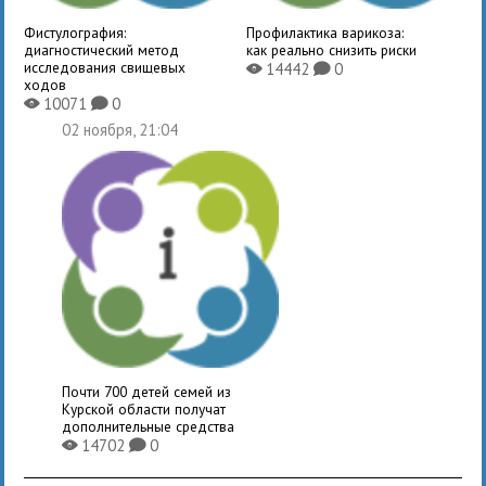
Фистулография:
Профилактика варикоза:
диагностический метод
как реально снизить риски
исследования свищевых
14442
0
X
K
ходов
10071
0
X
K
02 ноября, 21:04
Почти 700 детей семей из
Курской области получат
дополнительные средства
14702
0
X
K