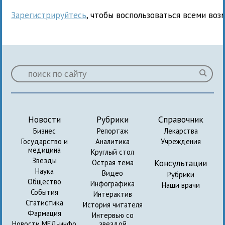
Зарегистрируйтесь
, чтобы воспользоваться всеми воз
Новости
Рубрики
Справочник
Бизнес
Репортаж
Лекарства
Государство и
Аналитика
Учреждения
медицина
Круглый стол
Звезды
Консультации
Острая тема
Наука
Видео
Рубрики
Общество
Инфографика
Наши врачи
События
Интерактив
Статистика
История читателя
Фармация
Интервью со
Новости МЕД-инфо
звездой