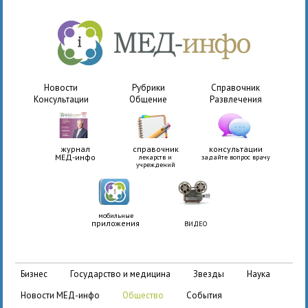
Новости
Рубрики
Справочник
Консультации
Общение
Развлечения
журнал
справочник
консультации
МЕД-инфо
лекарств и
задайте вопрос врачу
учреждений
мобильные
приложения
ВИДЕО
бизнес
государство и медицина
звезды
наука
новости МЕД-инфо
общество
события