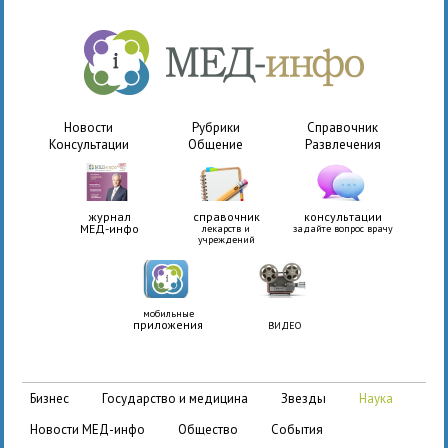
Новости
Рубрики
Справочник
Консультации
Общение
Развлечения
журнал
справочник
консультации
МЕД-инфо
лекарств и
задайте вопрос врачу
учреждений
мобильные
приложения
ВИДЕО
бизнес
государство и медицина
звезды
наука
новости МЕД-инфо
общество
события