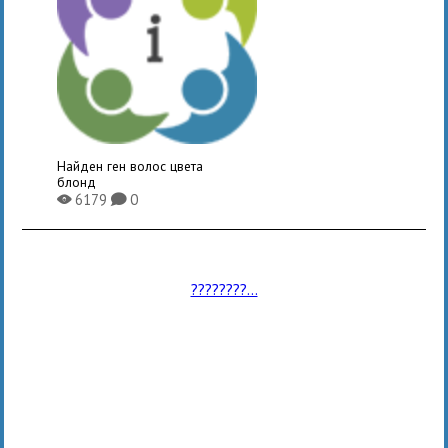
Найден ген волос цвета
блонд
6179
0
X
K
????????...