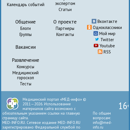
экспертом
Календарь событий
Статьи
Общение
О проекте
Вконтакте
Одноклассники
Блоги
Партнеры
Мой мир
Группы
Контакты
Twitter
Youtube
Вакансии
RSS
Развлечение
Конкурсы
Медицинский
гороскоп
Тесты
Медицинский портал «МЕД-инфо» ©
16
2011—2026. Использование
материалов сайта возможно с
обязательным указанием ссылки на главную
По общим
страницу сайта.
вопросам:
MED-INFO.RU. Сетевое издание MED-INFO.RU
info@med-
зарегистрировано Федеральной службой по
info.ru