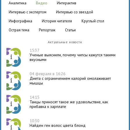
аналитика
видео
интерактив
интервью с экспертом
интервью со звездой
инфографика
история читателя
круглый стол
острая тема
репортаж
статьи
Актуальные новости
15:37
Ученые выяснили, почему чипсы кажутся такими
вкусными
04 февраля в 16:26
Диета с ограничением калорий омолаживает
мышцы
14:15
Танцы приносят такое же удовольствие, как
прибавка к зарплате
10:30
Найден ген волос цвета блонд