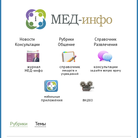
Новости
Рубрики
Справочник
Консультации
Общение
Развлечения
журнал
справочник
консультации
МЕД-инфо
лекарств и
задайте вопрос врачу
учреждений
мобильные
приложения
ВИДЕО
Рубрики
Темы