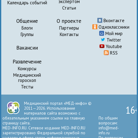
экспертом
Календарь событий
Статьи
Общение
О проекте
Вконтакте
Одноклассники
Блоги
Партнеры
Мой мир
Группы
Контакты
Twitter
Youtube
Вакансии
RSS
Развлечение
Конкурсы
Медицинский
гороскоп
Тесты
Медицинский портал «МЕД-инфо» ©
16
2011—2026. Использование
материалов сайта возможно с
обязательным указанием ссылки на главную
По общим
страницу сайта.
вопросам:
MED-INFO.RU. Сетевое издание MED-INFO.RU
info@med-
зарегистрировано Федеральной службой по
info.ru
надзору в сфере связи, информационных
По вопросам