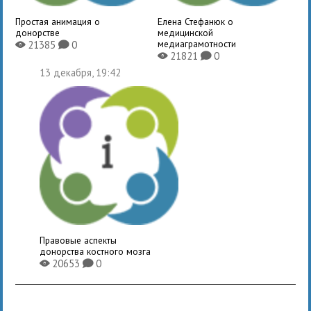
Простая анимация о
Елена Стефанюк о
донорстве
медицинской
медиаграмотности
21385
0
X
K
21821
0
X
K
13 декабря, 19:42
Правовые аспекты
донорства костного мозга
20653
0
X
K