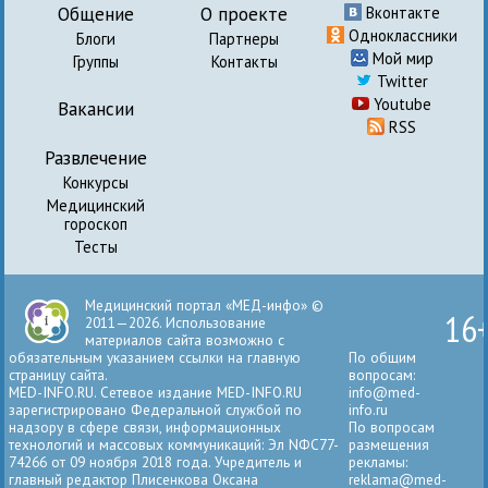
Общение
О проекте
Вконтакте
Одноклассники
Блоги
Партнеры
Мой мир
Группы
Контакты
Twitter
Youtube
Вакансии
RSS
Развлечение
Конкурсы
Медицинский
гороскоп
Тесты
Медицинский портал «МЕД-инфо» ©
16
2011—2026. Использование
материалов сайта возможно с
обязательным указанием ссылки на главную
По общим
страницу сайта.
вопросам:
MED-INFO.RU. Сетевое издание MED-INFO.RU
info@med-
зарегистрировано Федеральной службой по
info.ru
надзору в сфере связи, информационных
По вопросам
технологий и массовых коммуникаций: Эл NФС77-
размещения
74266 от 09 ноября 2018 года. Учредитель и
рекламы:
главный редактор Плисенкова Оксана
reklama@med-