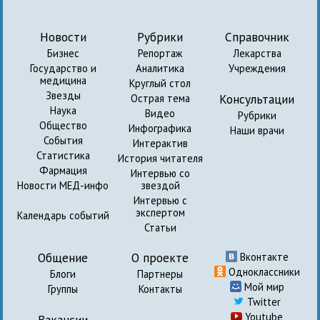
Новости
Рубрики
Справочник
Бизнес
Репортаж
Лекарства
Государство и
Аналитика
Учреждения
медицина
Круглый стол
Звезды
Консультации
Острая тема
Наука
Видео
Рубрики
Общество
Инфографика
Наши врачи
События
Интерактив
Статистика
История читателя
Фармация
Интервью со
Новости МЕД-инфо
звездой
Интервью с
экспертом
Календарь событий
Статьи
Общение
О проекте
Вконтакте
Одноклассники
Блоги
Партнеры
Мой мир
Группы
Контакты
Twitter
Youtube
Вакансии