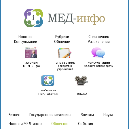
Новости
Рубрики
Справочник
Консультации
Общение
Развлечения
журнал
справочник
консультации
МЕД-инфо
лекарств и
задайте вопрос врачу
учреждений
мобильные
приложения
ВИДЕО
бизнес
государство и медицина
звезды
наука
новости МЕД-инфо
общество
события