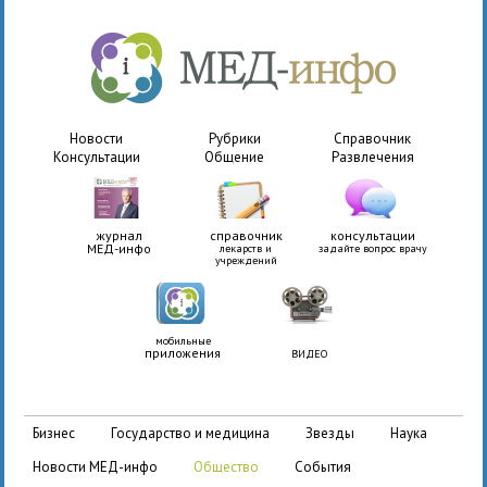
Новости
Рубрики
Справочник
Консультации
Общение
Развлечения
журнал
справочник
консультации
МЕД-инфо
лекарств и
задайте вопрос врачу
учреждений
мобильные
приложения
ВИДЕО
бизнес
государство и медицина
звезды
наука
новости МЕД-инфо
общество
события