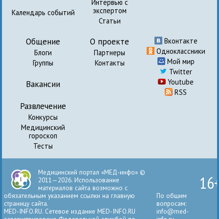
Интервью с
экспертом
Календарь событий
Статьи
Общение
О проекте
Вконтакте
Одноклассники
Блоги
Партнеры
Мой мир
Группы
Контакты
Twitter
Youtube
Вакансии
RSS
Развлечение
Конкурсы
Медицинский
гороскоп
Тесты
Медицинский портал «МЕД-инфо» ©
16
2011—2026. Использование
материалов сайта возможно с
обязательным указанием ссылки на главную
По общим
страницу сайта.
вопросам:
MED-INFO.RU. Сетевое издание MED-INFO.RU
info@med-
зарегистрировано Федеральной службой по
info.ru