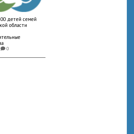
700 детей семей
кой области
ительные
ва
5
0
K