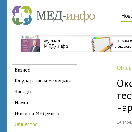
Нов
журнал
справо
МЕД-инфо
лекарств
общ
бизнес
Ок
государство и медицина
звезды
тес
наука
на
новости МЕД-инфо
14 апр
общество