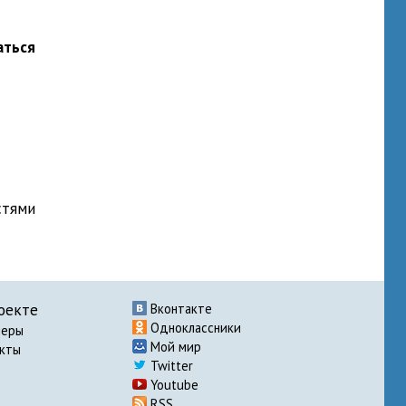
аться
стями
оекте
Вконтакте
Одноклассники
неры
Мой мир
акты
Twitter
Youtube
RSS