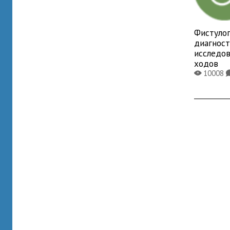
Фистулог
диагнос
исследо
ходов
10008
X