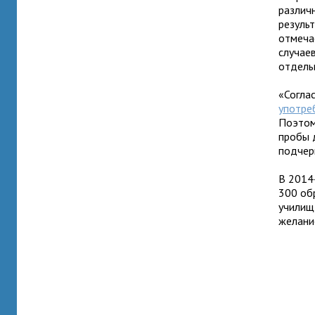
различ
резуль
отмеча
случаев
отдель
«Согла
употре
Поэтом
пробы 
подчер
В 2014
300 об
училищ
желани