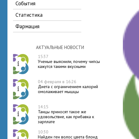
события
статистика
фармация
АКТУАЛЬНЫЕ НОВОСТИ
15:37
Ученые выяснили, почему чипсы
кажутся такими вкусными
04 февраля в 16:26
Диета с ограничением калорий
омолаживает мышцы
14:15
Танцы приносят такое же
удовольствие, как прибавка к
зарплате
10:30
Найден ген волос цвета блонд