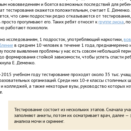
ным нововведениям и боятся возможных последствий для ребен
тат тестирования окажется положительным, считает Е. Деменко.
ется, что сами подростки редко отказываются от тестирования,
 просто прогуливают его. Таких ребят относят к
группе риска
, п
но работают психологи.
сно исследованиям, 1 подросток, употребляющий наркотики,
вов
бление
в среднем 10 человек в течение 1 года, преднамеренно и
у после выявления проблемы у нас есть совсем небольшой пери
до формирования стойкой зависимости, чтобы успеть спасти ре
кнула Е. Деменко.
-2015 учебном году тестирование проходят около 35 тыс. учащ
разовательных организаций. Среди них 10-е классы столичных ш
 и колледжей, а также некоторые вузы, руководство которых и
е.
Тестирование состоит из нескольких этапов. Сначала уч
заполняют анкеты, потом их осматривает врач, далее — 
анализа мочи и скрининг.