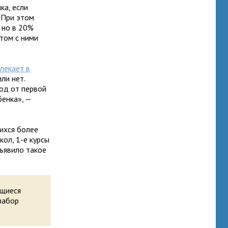
ка, если
 При этом
 но в 20%
отом с ними
лекает в
ли нет.
од от первой
бенка», —
ихся более
кол, 1-е курсы
зъявило такое
ащиеся
забор