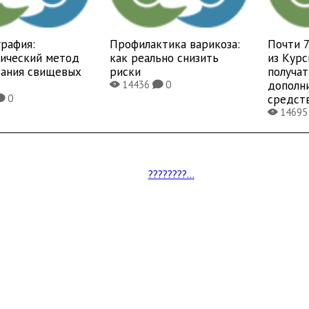
рафия:
Профилактика варикоза:
Почти 
тический метод
как реально снизить
из Курс
вания свищевых
риски
получат
дополн
14436
0
X
K
средст
0
K
1469
X
????????...