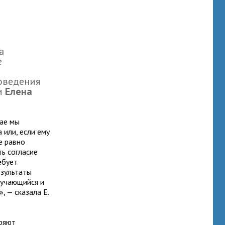
а
е
оведения
и
Елена
чае мы
 или, если ему
е равно
ть согласие
ебует
езультаты
обучающийся и
, — сказала Е.
еряют