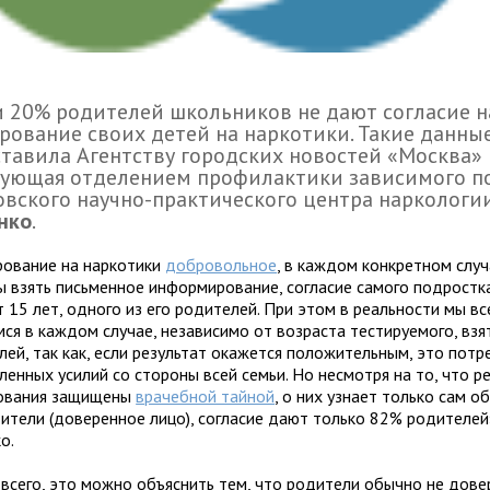
 20% родителей школьников не дают согласие н
рование своих детей на наркотики. Такие данны
тавила Агентству городских новостей «Москва»
дующая отделением профилактики зависимого п
вского научно-практического центра наркологи
нко
.
рование на наркотики
добровольное
, в каждом конкретном слу
ы взять письменное информирование, согласие самого подростка
 15 лет, одного из его родителей. При этом в реальности мы вс
ся в каждом случае, независимо от возраста тестируемого, взя
лей, так как, если результат окажется положительным, это потр
енных усилий со стороны всей семьи. Но несмотря на то, что р
ования защищены
врачебной тайной
, о них узнает только сам 
ители (доверенное лицо), согласие дают только 82% родителей»
о.
 всего, это можно объяснить тем, что родители обычно не дов