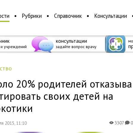
ости
Рубрики
Справочник
Консультации
чник
консультации
мо
п
 и учреждений
задайте вопрос врачу
ество
оло 20% родителей отказыва
тировать своих детей на
ркотики
3307
еля 2015, 11:10
X
K