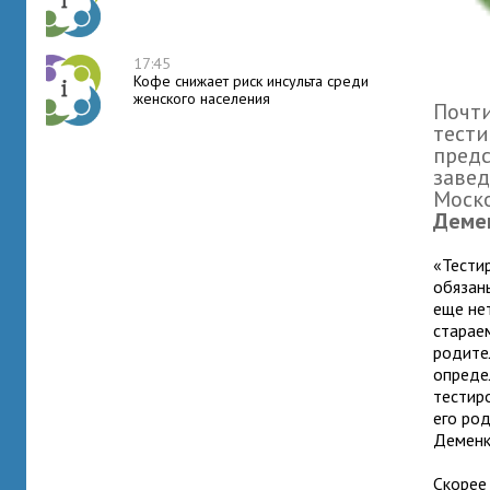
17:45
Кофе снижает риск инсульта среди
женского населения
Почти
тести
предс
заве
Моско
Деме
«Тести
обязан
еще нет
стараем
родите
определ
тестир
его род
Деменк
Скорее