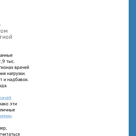
»
ном
тной
данные
,9 тыс.
гионах врачей
ия нагрузки.
т и надбавок.
ада.
рачей
нако эти
зличные
ремии
.
мер,
тчитаться