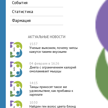
события
статистика
фармация
АКТУАЛЬНЫЕ НОВОСТИ
15:37
Ученые выяснили, почему чипсы
кажутся такими вкусными
04 февраля в 16:26
Диета с ограничением калорий
омолаживает мышцы
14:15
Танцы приносят такое же
удовольствие, как прибавка к
зарплате
10:30
Найден ген волос цвета блонд