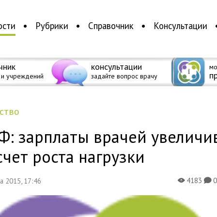
ости
Рубрики
Справочник
Консультации
чник
консультации
мо
п
 и учреждений
задайте вопрос врачу
ество
Ф: зарплаты врачей увеличи
счет роста нагрузки
4183
та 2015, 17:46
X
K