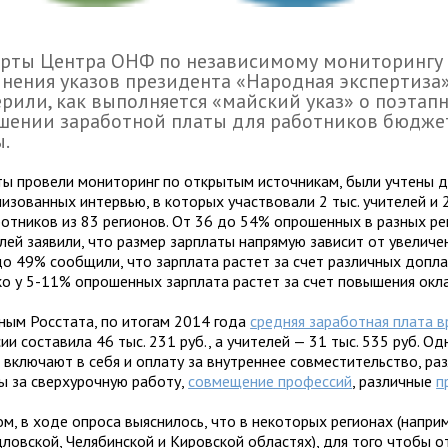
ерты Центра ОНФ по независимому мониторингу
нения указов президента «Народная экспертиза
рили, как выполняется «майский указ» о поэтап
шении заработной платы для работников бюдже
ы.
ты провели мониторинг по открытым источникам, были учтены 
зованных интервью, в которых участвовали 2 тыс. учителей и 2
отников из 83 регионов. От 36 до 54% опрошенных в разных ре
лей заявили, что размер зарплаты напрямую зависит от увеличен
до 49% сообщили, что зарплата растет за счет различных допла
ко у 5-11% опрошенных зарплата растет за счет повышения окл
ным Росстата, по итогам 2014 года
средняя заработная плата в
ии составила 46 тыс. 231 руб., а учителей — 31 тыс. 535 руб. Од
 включают в себя и оплату за внутреннее совместительство, ра
ы за сверхурочную работу,
совмещение профессий
, различные
п
м, в ходе опроса выяснилось, что в некоторых регионах (напри
дловской, Челябинской и Кировской областях), для того чтобы о