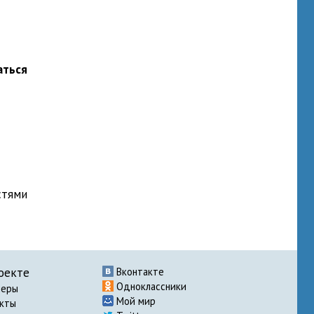
аться
стями
оекте
Вконтакте
Одноклассники
неры
Мой мир
акты