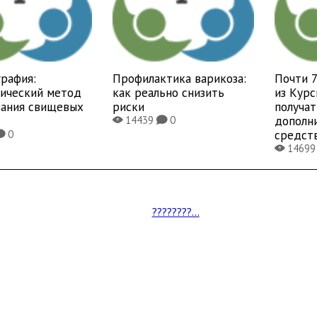
рафия:
Профилактика варикоза:
Почти 
тический метод
как реально снизить
из Курс
вания свищевых
риски
получат
дополн
14439
0
X
K
средст
0
K
1469
X
????????...