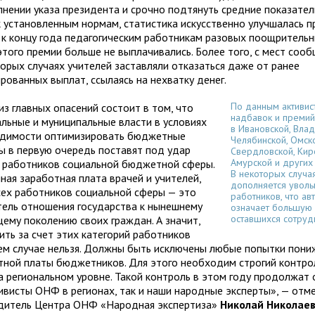
лнении указа президента и срочно подтянуть средние показате
к установленным нормам, статистика искусственно улучшалась 
 к концу года педагогическим работникам разовых поощрительн
этого премии больше не выплачивались. Более того, с мест сооб
торых случаях учителей заставляли отказаться даже от ранее
рованных выплат, ссылаясь на нехватку денег.
По данным активис
из главных опасений состоит в том, что
надбавок и премий
альные и муниципальные власти в условиях
в Ивановской, Вла
димости оптимизировать бюджетные
Челябинской, Омско
ы в первую очередь поставят под удар
Свердловской, Кир
Амурской и других 
 работников социальной бюджетной сферы.
В некоторых случа
ная заработная плата врачей и учителей,
дополняется увол
всех работников социальной сферы — это
работников, что ав
тель отношения государства к нынешнему
означает большую 
оставшихся сотруд
щему поколению своих граждан. А значит,
ить за счет этих категорий работников
оем случае нельзя. Должны быть исключены любые попытки пони
тной платы бюджетников. Для этого необходим строгий контро
на региональном уровне. Такой контроль в этом году продолжат
тивисты ОНФ в регионах, так и наши народные эксперты», — отм
дитель Центра ОНФ «Народная экспертиза»
Николай Николае