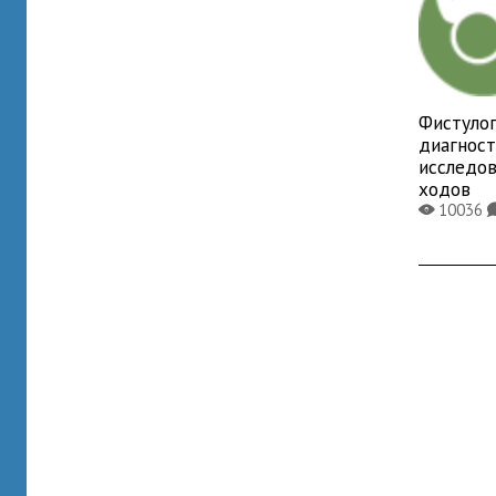
Фистулог
диагнос
исследо
ходов
10036
X