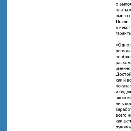
о выпо
платы 
выплат
После 
в неко
гаранти
«Одно 
регион
необхо
расход
именно
Достой
как и 
показа
и буду
эконом
ни в к
зарабо
всего 
как ак
руково