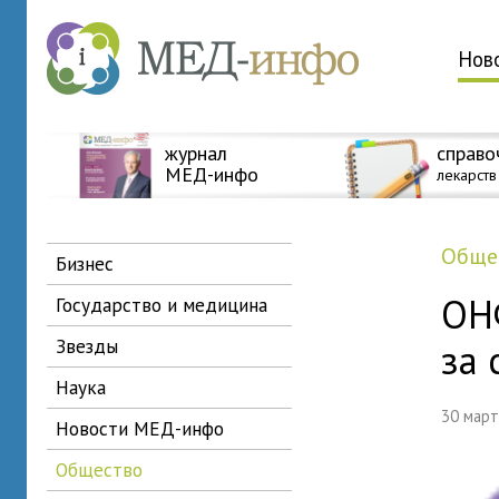
Нов
журнал
справо
МЕД-инфо
лекарств
общ
бизнес
ОН
государство и медицина
звезды
за 
наука
30 мар
новости МЕД-инфо
общество