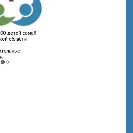
700 детей семей
кой области
ительные
ва
9
0
K