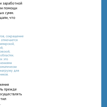
ли заработной
при помощи
ых сумм.
щали, что
тов, сокращение
 отмечается
димирской,
й,
овской,
областях.
ях это
ьнениями
томатически
нагрузку для
ников.
жения
ль прежде
 осуществлять
етил
в
.