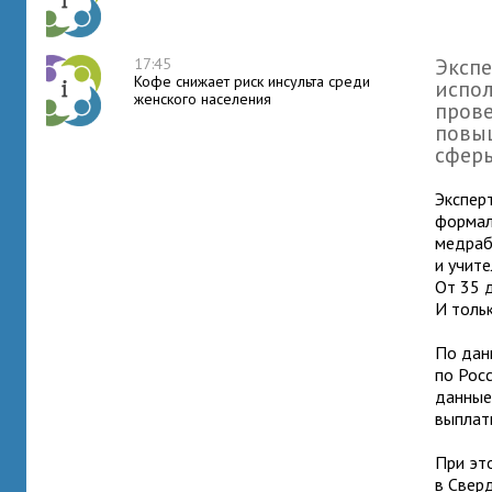
Эксп
17:45
Кофе снижает риск инсульта среди
испол
женского населения
прове
повы
сфер
Экспер
формали
медраб
и учите
От 35 
И толь
По дан
по Росс
данные
выплат
При это
в Свер