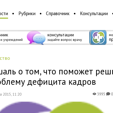
ости
Рубрики
Справочник
Консультации
чник
консультации
мо
п
 и учреждений
задайте вопрос врачу
ество
аль о том, что поможет реш
облему дефицита кадров
3995
та 2015, 11:20
X
K