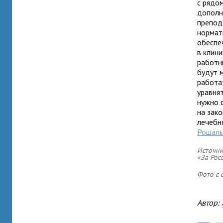
с рядо
дополн
препод
нормат
обеспе
в клин
работн
будут 
работа
уравнят
нужно 
на зак
лечебн
Рошал
Источни
«За Рос
Фото с с
Автор: