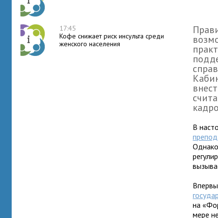
Прави
17:45
Кофе снижает риск инсульта среди
возм
женского населения
практ
подд
справ
Кабин
внест
счита
кадро
В наст
препод
Однако
регулир
вызыва
Впервы
госуда
на «Фо
мере н