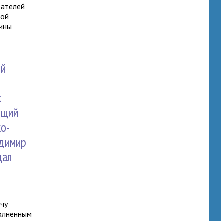
вателей
ной
вины
ой
х
ящий
ко-
адимир
дал
ачу
полненным