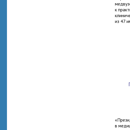
медвуз
к прак
клинич
из 47 
«Прези
в меди