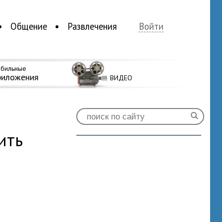
Общение
Развлечения
Войти
бильные
риложения
ВИДЕО
ить
0