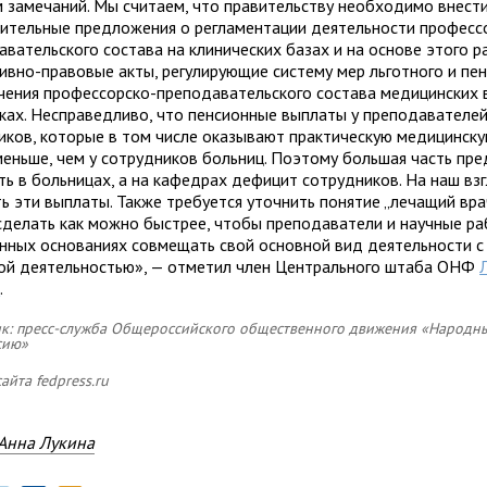
м замечаний. Мы считаем, что правительству необходимо внест
ительные предложения о регламентации деятельности професс
авательского состава на клинических базах и на основе этого 
ивно-правовые акты, регулирующие систему мер льготного и пе
чения профессорско-преподавательского состава медицинских 
иках. Несправедливо, что пенсионные выплаты у преподавателей
иков, которые в том числе оказывают практическую медицинск
меньше, чем у сотрудников больниц. Поэтому большая часть пр
ть в больницах, а на кафедрах дефицит сотрудников. На наш взг
ь эти выплаты. Также требуется уточнить понятие „лечащий врач
сделать как можно быстрее, чтобы преподаватели и научные ра
онных основаниях совмещать свой основной вид деятельности с
ой деятельностью», — отметил член Центрального штаба ОНФ
ь
.
к: пресс-служба Общероссийского общественного движения «Народн
сию»
айта fedpress.ru
Анна Лукина