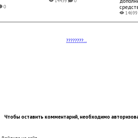
дополн
14439
0
X
K
средст
0
K
1469
X
????????...
Чтобы оставить комментарий, необходимо авторизов