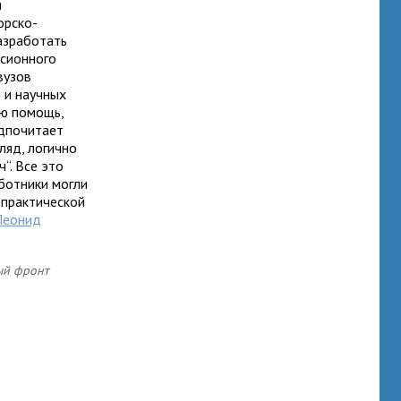
и
орско-
разработать
нсионного
вузов
 и научных
ую помощь,
едпочитает
ляд, логично
“. Все это
ботники могли
 практической
Леонид
ый фронт