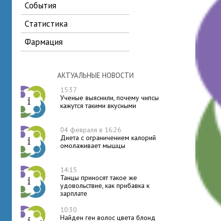
события
статистика
фармация
АКТУАЛЬНЫЕ НОВОСТИ
15:37
Ученые выяснили, почему чипсы
кажутся такими вкусными
04 февраля в 16:26
Диета с ограничением калорий
омолаживает мышцы
14:15
Танцы приносят такое же
удовольствие, как прибавка к
зарплате
10:30
Найден ген волос цвета блонд