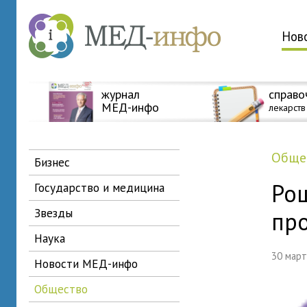
Нов
журнал
справо
МЕД-инфо
лекарств
общ
бизнес
Рош
государство и медицина
звезды
пр
наука
30 мар
новости МЕД-инфо
общество