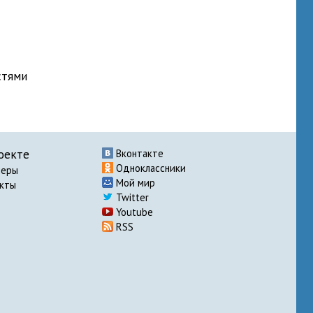
стями
оекте
Вконтакте
Одноклассники
неры
Мой мир
акты
Twitter
Youtube
RSS