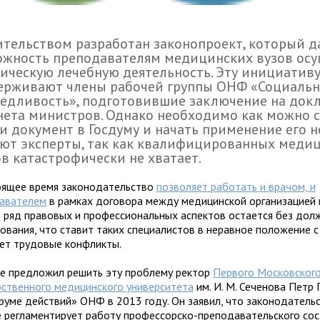
тельством разработан законопроект, который д
ожность преподавателям медицинских вузов осу
ическую лечебную деятельность. Эту инициатив
ерживают члены рабочей группы ОНФ «Социальн
едливость», подготовившие заключение на док
ета министров. Однако необходимо как можно 
и документ в Госдуму и начать применение его н
ют эксперты, так как квалифицированных меди
в катастрофически не хватает.
оящее время законодательство
позволяет работать и врачом, и
авателем
в рамках договора между медицинской организацией и
 ряд правовых и профессиональных аспектов остается без дол
ования, что ставит таких специалистов в неравное положение с
ет трудовые конфликты.
е предложил решить эту проблему ректор
Первого Московског
рственного медицинского университета
им. И. М. Сеченова Петр
руме действий» ОНФ в 2013 году. Он заявил, что законодатель
е регламентирует работу профессорско-преподавательского со