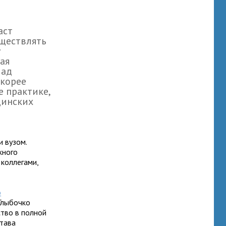
аст
ществлять
у
ая
лад
скорее
е практике,
цинских
 вузом.
жного
 коллегами,
о
 Глыбочко
ство в полной
става