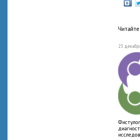
Читайте
23 декабря
Фистулог
диагнос
исследо