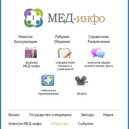
Новости
Рубрики
Справочник
Консультации
Общение
Развлечения
журнал
справочник
консультации
МЕД-инфо
лекарств и
задайте вопрос врачу
учреждений
мобильные
приложения
ВИДЕО
бизнес
государство и медицина
звезды
наука
новости МЕД-инфо
общество
события