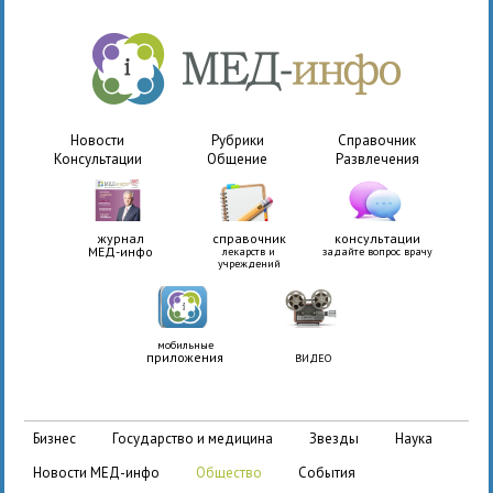
Новости
Рубрики
Справочник
Консультации
Общение
Развлечения
журнал
справочник
консультации
МЕД-инфо
лекарств и
задайте вопрос врачу
учреждений
мобильные
приложения
ВИДЕО
бизнес
государство и медицина
звезды
наука
новости МЕД-инфо
общество
события