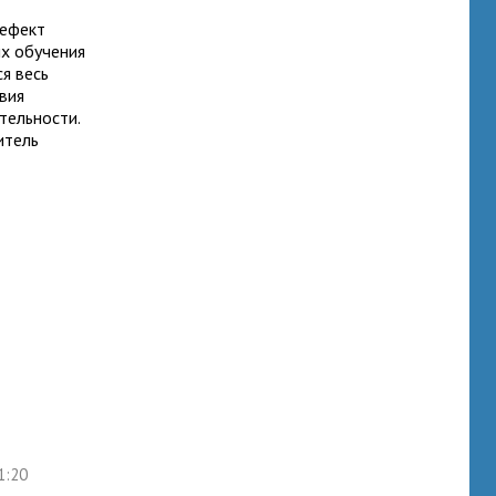
дефект
ях обучения
ся весь
вия
тельности.
итель
1:20