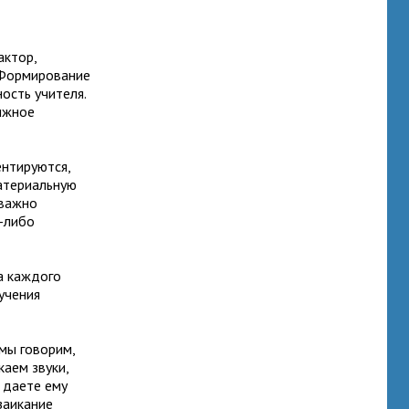
актор,
 Формирование
ость учителя.
олжное
ентируются,
материальную
 важно
е-либо
а каждого
учения
 мы говорим,
каем звуки,
 даете ему
заикание