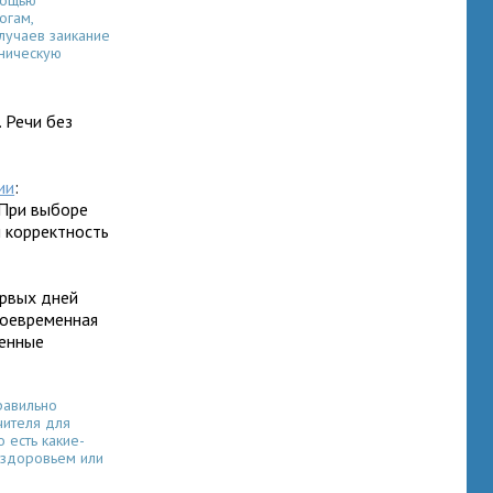
мощью
огам,
случаев заикание
ническую
 Речи без
ии
:
 При выборе
и корректность
ервых дней
воевременная
ленные
равильно
чителя для
о есть какие-
 здоровьем или