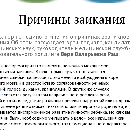
Причины заикания
х пор нет единого мнения о причинах возникно
ния. Об этом рассуждает врач-педиатр, кандида
инских наук, руководитель медицинской служб
зовательного холдинга
Вера Валерьевна Раш
.
оящее время принято выделять несколько механизмов
овения заикания. В некоторых случаях оно является
вием сшибки процессов торможения и возбуждения в коре
ого мозга и в расстройствах согласованности речевых
й: голоса, дыхания, артикуляции. В других же случаях
ие
является результатом неправильного рефлекса речи,
й возник вследствие различных речевых нарушений или подраж
ушение речи возникает из-за гипо или гиперопеки родителей, в 
зывается дисгармоничное развитие личности ребенка. Но каков
ия ни были, необходимо учитывать в целом все нарушения как
огического, психологического, так и эмоционального характера
во.