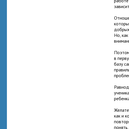
работе 
зависи
Отноше
которы
добрых
Но, ка
вниман
Поэтом
в перву
базу с
правиль
пробле
Равнод
ученик
ребенка
Желате
как и к
повтор
понять,