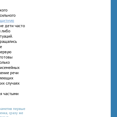
кого
сильного
ащитную
ие дети часто
й либо
туаций.
бращались
ие
первую
 готовы
только
трисемейных
шение речи
меющих
ких случаях
ся частыми
 заметив первые
енка, сразу же