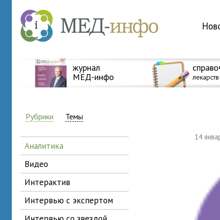
Нов
журнал
справо
МЕД-инфо
лекарств
Рубрики
Темы
14 янв
аналитика
видео
интерактив
интервью с экспертом
интервью со звездой