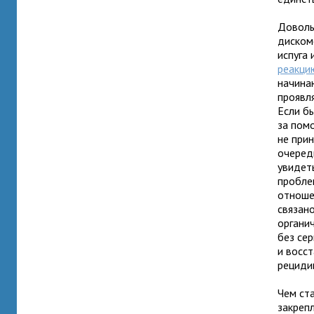
Доволь
диском
испуга 
реакци
начина
проявл
Если б
за пом
не при
очеред
увидет
пробле
отноше
связан
органич
без се
и восс
рециди
Чем ст
закреп