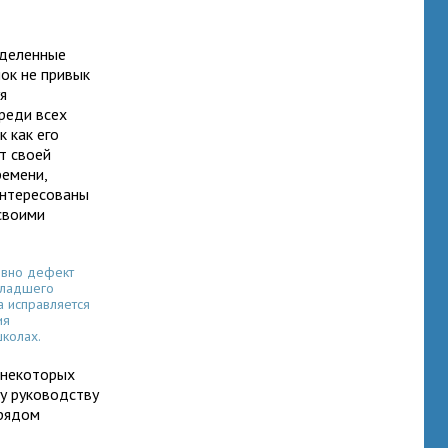
еделенные
нок не привык
я
реди всех
к как его
т своей
ремени,
интересованы
своими
вно дефект
младшего
а исправляется
ия
школах.
 некоторых
у руководству
 рядом