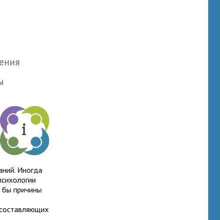
вения
т
ы
аний. Иногда
психологии
ы бы причины
, составляющих