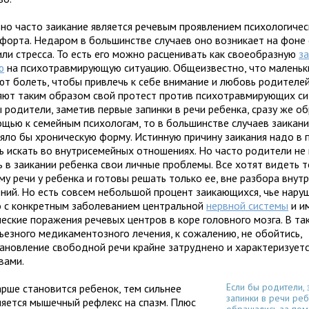
но часто заикание является речевым проявлением психологичес
форта. Недаром в большинстве случаев оно возникает на фоне 
или стресса. То есть его можно расценивать как своеобразную
з
ю
на психотравмирующую ситуацию. Общеизвестно, что маленьк
ют болеть, чтобы привлечь к себе внимание и любовь родителе
яют таким образом свой протест против психотравмирующих си
ы родители, заметив первые запинки в речи ребенка, сразу же о
ощью к семейным психологам, то в большинстве случаев заикан
няло бы хроническую форму. Истинную причину заикания надо в 
ь искать во внутрисемейных отношениях. Но часто родители не
ь в заикании ребенка свои личные проблемы. Все хотят видеть 
му речи у ребенка и готовы решать только ее, вне разбора вну
ний. Но есть совсем небольшой процент заикающихся, чье нару
о с конкретным заболеванием центральной
нервной системы
и и
еские поражения речевых центров в коре головного мозга. В та
рьезного медикаментозного лечения, к сожалению, не обойтись,
тановление свободной речи крайне затруднено и характеризует
вами.
Если бы родители,
арше становится ребенок, тем сильнее
запинки в речи реб
ляется мышечный рефлекс на спазм. Плюс