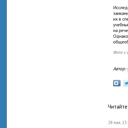
Исслед
заикан
их в сп
учебны
на реч
Однако
общеоб
Фото с 
Автор:
Читайте
28 мая, 13