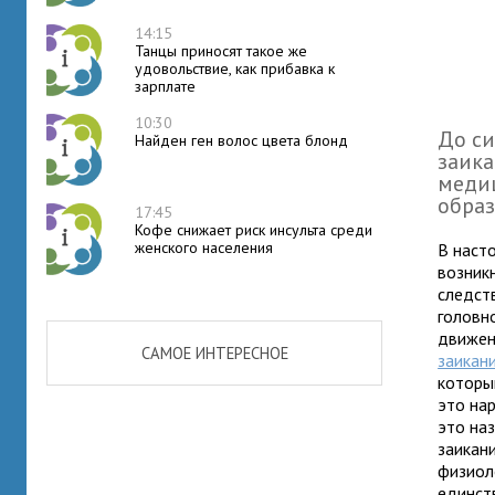
14:15
Танцы приносят такое же
удовольствие, как прибавка к
зарплате
10:30
До си
Найден ген волос цвета блонд
заика
медиц
обра
17:45
Кофе снижает риск инсульта среди
женского населения
В наст
возникн
следст
головн
движени
САМОЕ ИНТЕРЕСНОЕ
заикан
которы
это нар
это на
заикан
физиол
единст