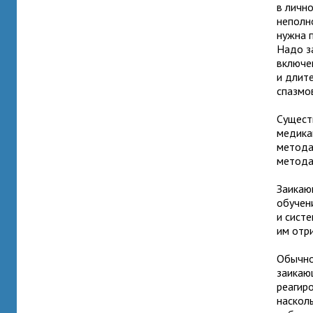
в личн
неполн
нужна п
Надо з
включе
и длит
спазмов
Сущест
медика
метода
метода
Заикаю
обучен
и сист
им отр
Обычно 
заикающ
реагиро
наскол