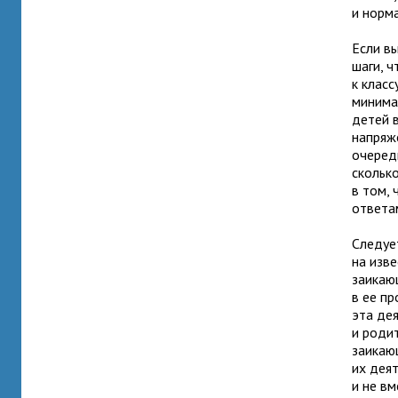
и норма
Если в
шаги, 
к класс
минима
детей в
напряж
очереди
скольк
в том,
ответа
Следуе
на изв
заикаю
в ее пр
эта де
и роди
заикаю
их деят
и не в