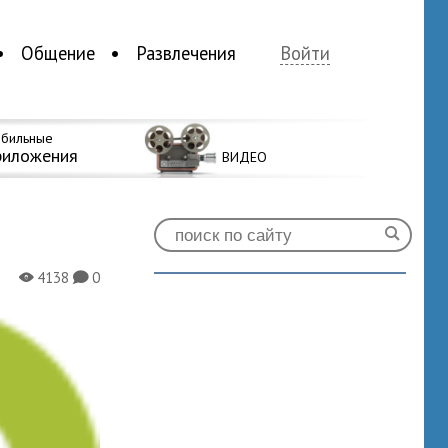
Общение
Развлечения
Войти
бильные
риложения
ВИДЕО
4138
0
X
K