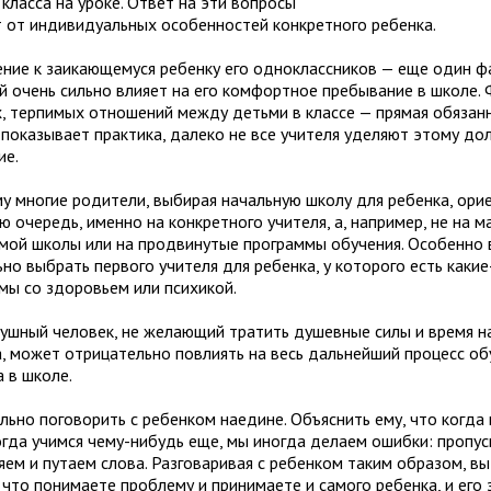
класса на уроке. Ответ на эти вопросы
т от индивидуальных особенностей конкретного ребенка.
ние к заикающемуся ребенку его одноклассников — еще один ф
й очень сильно влияет на его комфортное пребывание в школе.
, терпимых отношений между детьми в классе — прямая обязанн
к показывает практика, далеко не все учителя уделяют этому д
ие.
у многие родители, выбирая начальную школу для ребенка, ори
ю очередь, именно на конкретного учителя, а, например, не на 
амой школы или на продвинутые программы обучения. Особенно
но выбрать первого учителя для ребенка, у которого есть каки
мы со здоровьем или психикой.
ушный человек, не желающий тратить душевные силы и время н
а, может отрицательно повлиять на весь дальнейший процесс об
 в школе.
льно поговорить с ребенком наедине. Объяснить ему, что когда
огда учимся чему-нибудь еще, мы иногда делаем ошибки: пропус
яем и путаем слова. Разговаривая с ребенком таким образом, вы
 что понимаете проблему и принимаете и самого ребенка, и его 