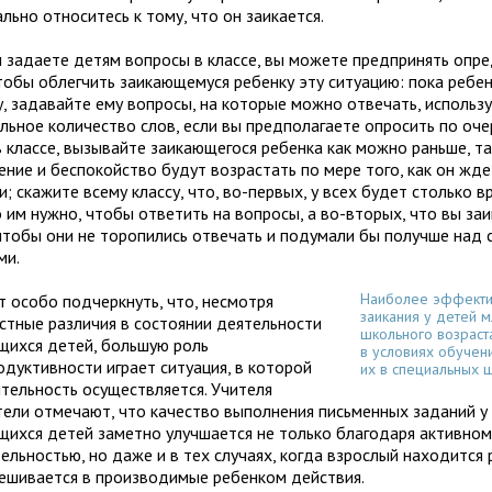
льно относитесь к тому, что он заикается.
ы задаете детям вопросы в классе, вы можете предпринять опр
чтобы облегчить заикающемуся ребенку эту ситуацию: пока ребе
у, задавайте ему вопросы, на которые можно отвечать, использу
льное количество слов, если вы предполагаете опросить по оче
 классе, вызывайте заикающегося ребенка как можно раньше, та
ение и беспокойство будут возрастать по мере того, как он жде
; скажите всему классу, что, во-первых, у всех будет столько в
о им нужно, чтобы ответить на вопросы, а во-вторых, что вы за
 чтобы они не торопились отвечать и подумали бы получше над 
ми.
Наиболее эффекти
т особо подчеркнуть, что, несмотря
заикания у детей 
естные различия в состоянии деятельности
школьного возраст
щихся детей, большую роль
в условиях обучен
одуктивности играет ситуация, в которой
их в специальных 
ятельность осуществляется. Учителя
тели отмечают, что качество выполнения письменных заданий у
щихся детей заметно улучшается не только благодаря активном
ельностью, но даже и в тех случаях, когда взрослый находится
мешивается в производимые ребенком действия.