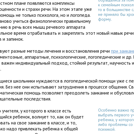
обращались за по
остном плане появляются комплексы
к семейным психол
оценности и страхи речи. На этом этапе уже
то в большинстве 
не приняло бы хро
омощь не только психолога, но и логопеда.
форму.
аново учиться физиологически правильному
нию в речь всех мышц речевого аппарата
ельное время отрабатывать и закреплять этот новый навык речи.
 и запинок.
вуют разные методы лечения и восстановления речи
при заикан
ментозные, аппаратные, психологические, логопедические и др.
 важен индивидуальный подход, стойкий результат, научность 
.
щиеся школьники нуждаются в логопедической помощи уже с п
ия. Без нее они испытывают затруднения в процессе общения. С
ематическая помощь позволяет преодолеть заикание и обуслов
ицательные последствия.
Особенно важно п
учителя, у которого в классе есть
выбрать первого у
ийся ребенок, волнует то, как он будет
ребенка, у которог
вать на свое заикание в классе, и то,
либо проблемы со
ько надо привлекать ребенка к общей
психикой.