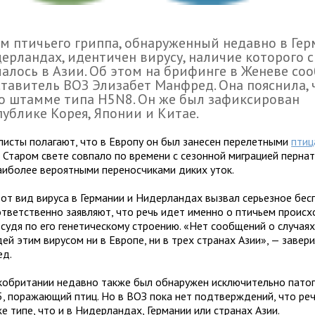
 пти­чьего гриппа, обна­ру­жен­ный недавно в Ге
ерландах, иден­ти­чен вирусу, нали­чие кото­рого 
ча­лось в Азии. Об этом на бри­финге в Женеве со
ста­ви­тель ВОЗ Элизабет Манфред. Она пояс­нила, 
о штамме типа H5N8. Он же был зафик­си­ро­ван
публике Корея, Японии и Китае.
исты пола­гают, что в Европу он был зане­сен пере­лет­ными
пти­
в Старом свете сов­пало по вре­мени с сезон­ной мигра­цией пер­на­
и­бо­лее веро­ят­ными пере­нос­чи­ками диких уток.
от вид вируса в Германии и Нидерландах вызвал серьез­ное бес­по
твет­ственно заяв­ляют, что речь идет именно о пти­чьем про­ис­х
 судя по его гене­ти­че­скому стро­е­нию. «Нет сооб­ще­ний о слу­чаях
ей этим виру­сом ни в Европе, ни в трех стра­нах Азии», — заве­
д.
обрита­нии недавно также был обна­ру­жен исклю­чи­тельно пато­г
, пора­жа­ю­щий птиц. Но в ВОЗ пока нет под­твер­жде­ний, что ре
е типе, что и в Нидерландах, Германии или стра­нах Азии.