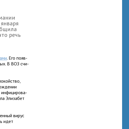
рмании
с января
об­щила
что речь
цами
. Его появ­
тых. В ВОЗ счи­
­кой­ство,
ож­де­нии
 инфи­ци­ро­ва­
рила Элизабет
ен­ный вирус
чь идет