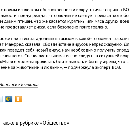
 с новым всплес­ком обес­по­ко­ен­но­сти вокруг пти­чьего гриппа В
ель­но­сти, пре­ду­пре­ждая, что людям не сле­дует при­ка­саться к б
м диким пти­цам. Что же каса­ется куря­тины или мяса дру­гих дом
не пред­став­ляет риска, если без­опасно при­го­товлено.
может ли этим зага­доч­ным штам­мом в какой-то момент зара­зит
т Манфред ска­зала: «Воздействие виру­сов непред­ска­зу­емо. Д
 как пове­дет себя новый вирус, нам необ­хо­димо полу­чить опре­д
ше­нии него». Специалисты вни­ма­тельно сле­дят за ситу­а­цией вок
. «Мы все должны про­яв­лять бди­тель­ность и быть уве­рены, что
е­ние за живот­ными и людьми», — под­черк­нула эксперт ВОЗ.
Анастасия Бычкова
 также в рубрике «
общество
»