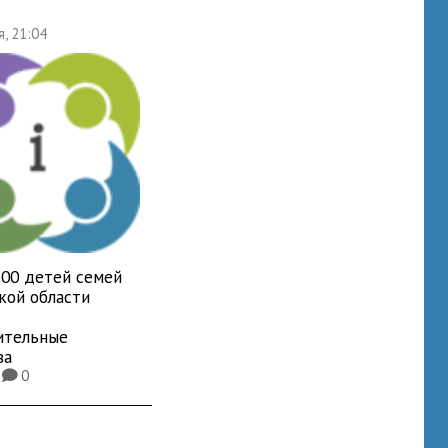
я, 21:04
700 детей семей
кой области
ительные
ва
5
0
K