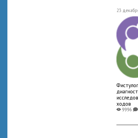
23 декабря
Фистулог
диагнос
исследо
ходов
9996
X
K