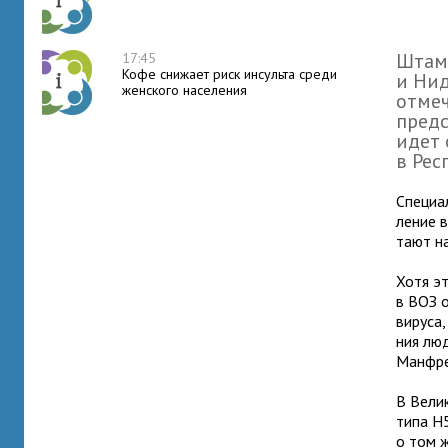
Штамм
17:45
Кофе снижает риск инсульта среди
и Нид
женского населения
отме­
пред­
идет 
в Рес
Специал
ле­ние 
тают на
Хотя эт
в ВОЗ о
вируса,
ния люд
Манфре
В Велик
типа H5
о том ж