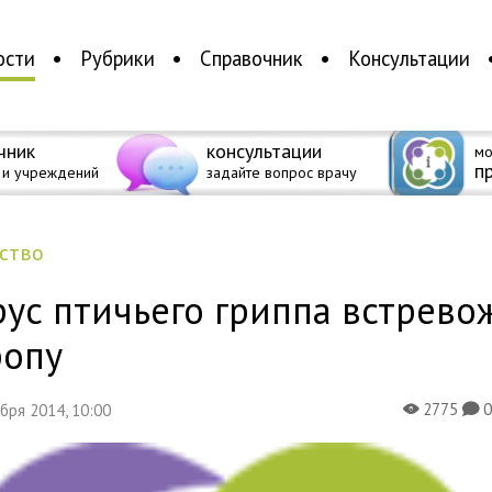
ости
Рубрики
Справочник
Консультации
чник
консультации
мо
п
 и учреждений
задайте вопрос врачу
ество
ус птичьего гриппа встрево
ропу
2775
абря 2014, 10:00
X
K