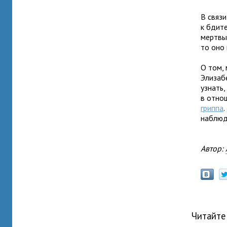
В связи
к бди­т
мерт­вы
то оно 
О том, 
Элизабе
узнать,
в отно­
гриппа
наблю­д
Автор:
Читайте