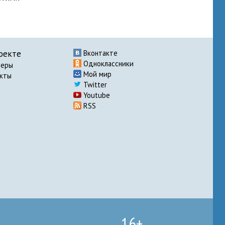
оекте
Вконтакте
Одноклассники
неры
Мой мир
акты
Twitter
Youtube
RSS
16+