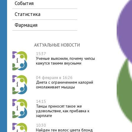
события
статистика
фармация
АКТУАЛЬНЫЕ НОВОСТИ
15:37
Ученые выяснили, почему чипсы
кажутся такими вкусными
04 февраля в 16:26
Диета с ограничением калорий
омолаживает мышцы
14:15
Танцы приносят такое же
удовольствие, как прибавка к
зарплате
10:30
Найден ген волос цвета блонд