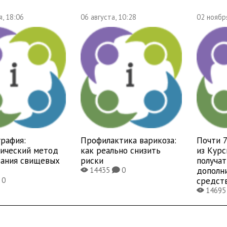
, 18:06
06 августа, 10:28
02 ноябр
рафия:
Профилактика варикоза:
Почти 
тический метод
как реально снизить
из Курс
вания свищевых
риски
получат
дополн
14435
0
X
K
средст
0
1469
X