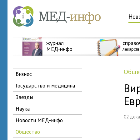
Нов
журнал
справо
МЕД-инфо
лекарств
общ
бизнес
Вир
государство и медицина
звезды
Ев
наука
02 дек
новости МЕД-инфо
общество