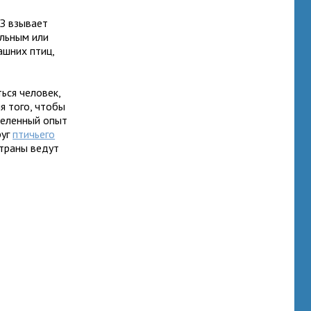
ОЗ взы­вает
оль­ным или
аш­них птиц,
ься чело­век,
ля того, чтобы
е­лен­ный опыт
руг
пти­чьего
 страны ведут