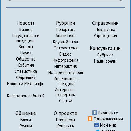
Новости
Рубрики
Справочник
Бизнес
Репортаж
Лекарства
Государство и
Аналитика
Учреждения
медицина
Круглый стол
Звезды
Консультации
Острая тема
Наука
Видео
Рубрики
Общество
Инфографика
Наши врачи
События
Интерактив
Статистика
История читателя
Фармация
Интервью со
Новости МЕД-инфо
звездой
Интервью с
экспертом
Календарь событий
Статьи
Общение
О проекте
Вконтакте
Одноклассники
Блоги
Партнеры
Мой мир
Группы
Контакты