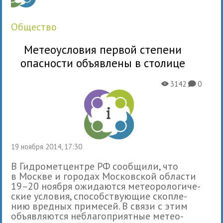
общество
Метеоусловия первой степени
опасности объявлены в столице
3142
0
X
K
19 ноября 2014, 17:30
В Гидрометцен­тре РФ сооб­щили, что
в Москве и горо­дах Московской обла­сти
19–20 ноября ожи­да­ются метео­ро­ло­ги­че­
ские усло­вия, спо­соб­ству­ю­щие скоп­ле­
нию вред­ных при­ме­сей. В связи с этим
объ­яв­ля­ются небла­го­при­ят­ные метео­