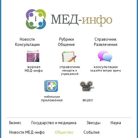
Новости
Рубрики
Справочник
Консультации
Общение
Развлечения
журнал
справочник
консультации
МЕД-инфо
лекарств и
задайте вопрос врачу
учреждений
мобильные
приложения
ВИДЕО
бизнес
государство и медицина
звезды
наука
новости МЕД-инфо
общество
события