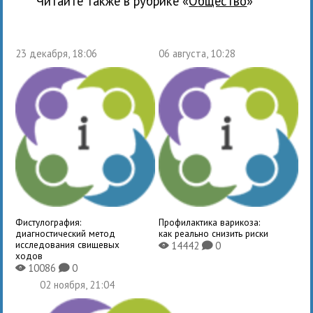
Читайте также в рубрике «
общество
»
23 декабря, 18:06
06 августа, 10:28
Фистулография:
Профилактика варикоза:
диагностический метод
как реально снизить риски
исследования свищевых
14442
0
X
K
ходов
10086
0
X
K
02 ноября, 21:04