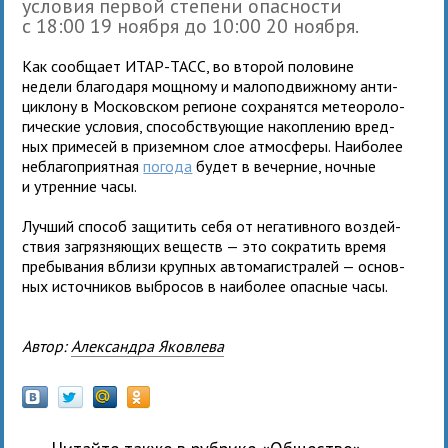
усло­вия пер­вой сте­пени опас­но­сти
с 18:00 19 ноября до 10:00 20 ноября.
Как сооб­щает ИТАР-ТАСС, во вто­рой поло­вине
недели бла­го­даря мощ­ному и мало­по­движ­ному анти­
цик­лону в Московском реги­оне сохра­нятся метео­ро­ло­
ги­че­ские усло­вия, спо­соб­ству­ю­щие накоп­ле­нию вред­
ных при­ме­сей в при­зем­ном слое атмосферы. Наиболее
небла­го­при­ят­ная
погода
будет в вечер­ние, ноч­ные
и утрен­ние часы.
Лучший спо­соб защи­тить себя от нега­тив­ного воз­дей­
ствия загряз­ня­ю­щих веществ — это сокра­тить время
пре­бы­ва­ния вблизи круп­ных авто­ма­ги­стра­лей — основ­
ных источ­ни­ков выбро­сов в наи­бо­лее опасные часы.
Автор:
Александра Яковлева