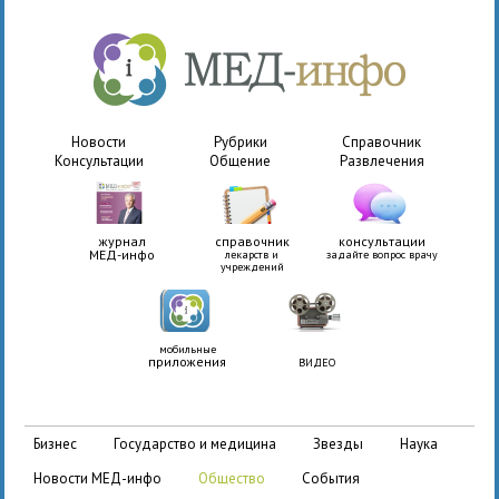
Новости
Рубрики
Справочник
Консультации
Общение
Развлечения
журнал
справочник
консультации
МЕД-инфо
лекарств и
задайте вопрос врачу
учреждений
мобильные
приложения
ВИДЕО
бизнес
государство и медицина
звезды
наука
новости МЕД-инфо
общество
события