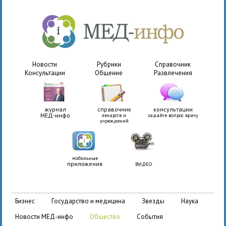
Новости
Рубрики
Справочник
Консультации
Общение
Развлечения
журнал
справочник
консультации
МЕД-инфо
лекарств и
задайте вопрос врачу
учреждений
мобильные
приложения
ВИДЕО
бизнес
государство и медицина
звезды
наука
новости МЕД-инфо
общество
события