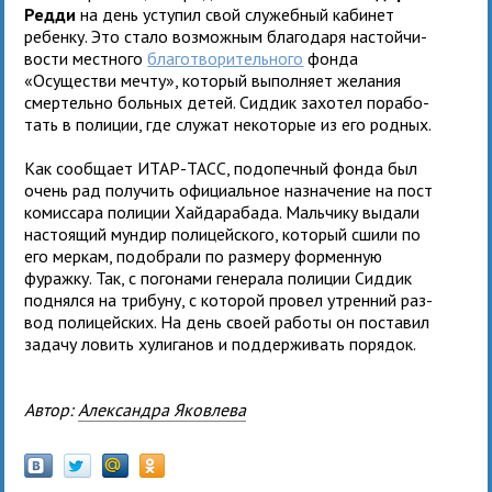
Редди
на день усту­пил свой слу­жеб­ный каби­нет
ребенку. Это стало воз­мож­ным бла­го­даря настой­чи­
во­сти мест­ного
бла­го­тво­ри­тель­ного
фонда
«Осуществи мечту», кото­рый выпол­няет жела­ния
смер­тельно боль­ных детей. Сиддик захо­тел пора­бо­
тать в поли­ции, где слу­жат неко­то­рые из его родных.
Как сооб­щает ИТАР-ТАСС, под­опеч­ный фонда был
очень рад полу­чить офи­ци­аль­ное назна­че­ние на пост
комис­сара поли­ции Хайдарабада. Мальчику выдали
насто­я­щий мун­дир поли­цей­ского, кото­рый сшили по
его мер­кам, подо­брали по раз­меру фор­мен­ную
фуражку. Так, с пого­нами гене­рала поли­ции Сиддик
под­нялся на три­буну, с кото­рой про­вел утрен­ний раз­
вод поли­цей­ских. На день своей работы он поста­вил
задачу ловить хули­га­нов и под­дер­жи­вать порядок.
Автор:
Александра Яковлева