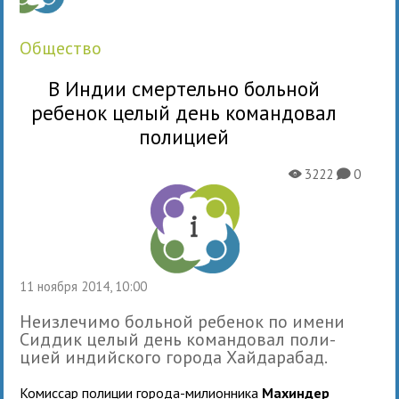
общество
В Индии смертельно больной
ребенок целый день командовал
полицией
3222
0
X
K
11 ноября 2014, 10:00
Неизлечимо боль­ной ребе­нок по имени
Сиддик целый день коман­до­вал поли­
цией индий­ского города Хайдарабад.
Комиссар поли­ции города-мили­он­ника
Махиндер