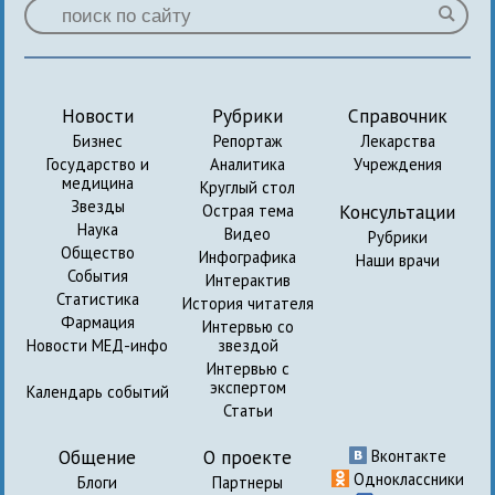
Новости
Рубрики
Справочник
Бизнес
Репортаж
Лекарства
Государство и
Аналитика
Учреждения
медицина
Круглый стол
Звезды
Консультации
Острая тема
Наука
Видео
Рубрики
Общество
Инфографика
Наши врачи
События
Интерактив
Статистика
История читателя
Фармация
Интервью со
Новости МЕД-инфо
звездой
Интервью с
экспертом
Календарь событий
Статьи
Общение
О проекте
Вконтакте
Одноклассники
Блоги
Партнеры