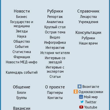
Новости
Рубрики
Справочник
Бизнес
Репортаж
Лекарства
Государство и
Аналитика
Учреждения
медицина
Круглый стол
Звезды
Консультации
Острая тема
Наука
Видео
Рубрики
Общество
Инфографика
Наши врачи
События
Интерактив
Статистика
История читателя
Фармация
Интервью со
Новости МЕД-инфо
звездой
Интервью с
экспертом
Календарь событий
Статьи
Общение
О проекте
Вконтакте
Одноклассники
Блоги
Партнеры
Мой мир
Группы
Контакты
Twitter
Youtube
Вакансии