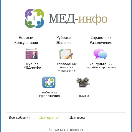
Новости
Рубрики
Справочник
Консультации
Общение
Развлечения
журнал
справочник
консультации
МЕД-инфо
лекарств и
задайте вопрос врачу
учреждений
мобильные
приложения
ВИДЕО
все события
для врачей
для всех
Актуальные новости