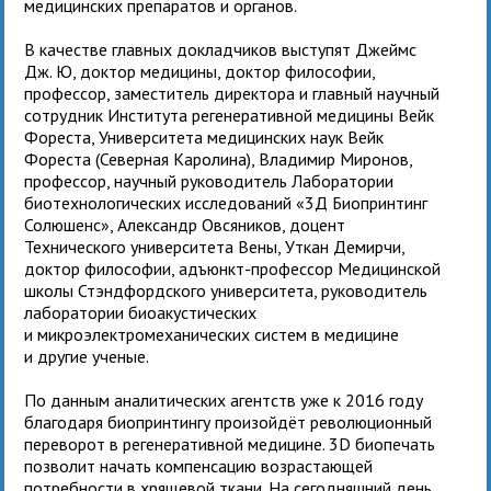
медицинских препаратов и органов.
В качестве главных докладчиков выступят Джеймс
Дж. Ю, доктор медицины, доктор философии,
профессор, заместитель директора и главный научный
сотрудник Института регенеративной медицины Вейк
Фореста, Университета медицинских наук Вейк
Фореста (Северная Каролина), Владимир Миронов,
профессор, научный руководитель Лаборатории
биотехнологических исследований «3Д Биопринтинг
Солюшенс», Александр Овсяников, доцент
Технического университета Вены, Уткан Демирчи,
доктор философии, адъюнкт-профессор Медицинской
школы Стэндфордского университета, руководитель
лаборатории биоакустических
и микроэлектромеханических систем в медицине
и другие ученые.
По данным аналитических агентств уже к 2016 году
благодаря биопринтингу произойдёт революционный
переворот в регенеративной медицине. 3D биопечать
позволит начать компенсацию возрастающей
потребности в хрящевой ткани. На сегодняшний день