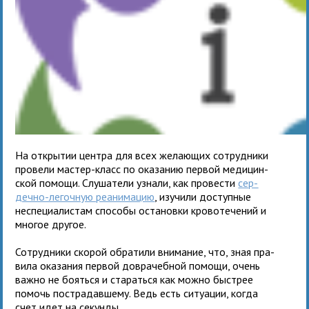
На откры­тии цен­тра для всех жела­ю­щих сотруд­ники
про­вели мастер-класс по ока­за­нию пер­вой меди­цин­
ской помощи. Слушатели узнали, как про­ве­сти
сер­
дечно-легоч­ную реани­ма­цию
, изу­чили доступ­ные
неспе­ци­а­ли­стам спо­собы оста­новки кро­во­те­че­ний и
многое другое.
Сотрудники ско­рой обра­тили вни­ма­ние, что, зная пра­
вила ока­за­ния пер­вой доврачебной помощи, очень
важно не бояться и ста­раться как можно быст­рее
помочь постра­дав­шему. Ведь есть ситу­а­ции, когда
счет идет на секунды.