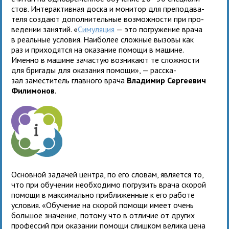
стов. Интерактив­ная доска и мони­тор для пре­по­да­ва­
теля создают допол­ни­тель­ные воз­мож­но­сти при про­
ве­де­нии заня­тий. «
Симуляция
— это погру­же­ние врача
в реаль­ные усло­вия. Наиболее слож­ные вызовы как
раз и при­хо­дятся на ока­за­ние помощи в машине.
Именно в машине зача­стую воз­ни­кают те слож­но­сти
для бригады для ока­за­ния помощи», — расска­
зал заместитель главного врача
Владимир Сергеевич
Филимонов
.
Основной зада­чей цен­тра, по его словам, является то,
что при обу­че­нии необ­хо­димо погру­зить врача ско­рой
помощи в мак­си­мально при­бли­жен­ные к его работе
усло­вия. «Обучение на ско­рой помощи имеет очень
боль­шое зна­че­ние, потому что в отли­чие от дру­гих
про­фес­сий при ока­за­нии помощи слиш­ком велика цена