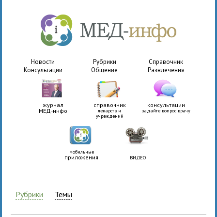
Новости
Рубрики
Справочник
Консультации
Общение
Развлечения
журнал
справочник
консультации
МЕД-инфо
лекарств и
задайте вопрос врачу
учреждений
мобильные
приложения
ВИДЕО
Рубрики
Темы