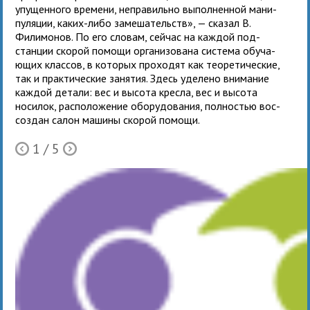
упу­щен­ного вре­мени, непра­вильно выпол­нен­ной мани­
пу­ля­ции, каких-либо заме­ша­тельств», — сказал В.
Филимонов. По его сло­вам, сей­час на каж­дой под­
стан­ции ско­рой помощи орга­ни­зо­вана система обу­ча­
ю­щих клас­сов, в кото­рых про­хо­дят как тео­ре­ти­че­ские,
так и прак­ти­че­ские заня­тия. Здесь уде­лено вни­ма­ние
каж­дой детали: вес и высота кресла, вес и высота
носи­лок, рас­по­ло­же­ние обо­ру­до­ва­ния, пол­но­стью вос­
со­здан салон машины ско­рой помощи.
1
/ 5
Ò
Õ