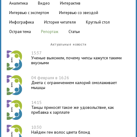
аналитика
видео
интерактив
интервью с экспертом
интервью со звездой
инфографика
история читателя
круглый стол
острая тема
репортаж
статьи
Актуальные новости
15:37
Ученые выяснили, почему чипсы кажутся такими
вкусными
04 февраля в 16:26
Диета с ограничением калорий омолаживает
мышцы
14:15
Танцы приносят такое же удовольствие, как
прибавка к зарплате
10:30
Найден ген волос цвета блонд