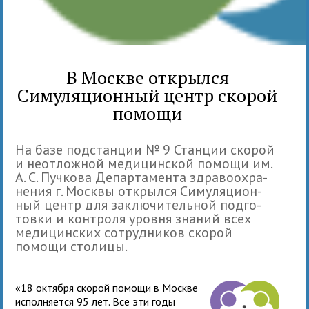
В Москве открылся
Симуляционный центр скорой
помощи
На базе под­стан­ции № 9 Станции ско­рой
и неот­лож­ной меди­цин­ской помощи им.
А. С. Пучкова Департамента здра­во­охра­
не­ния г. Москвы открылся Симуляцион­
ный центр для заклю­чи­тель­ной под­го­
товки и кон­троля уровня зна­ний всех
меди­цин­ских сотруд­ни­ков ско­рой
помощи столицы.
«18 октября ско­рой помощи в Москве
испол­ня­ется 95 лет. Все эти годы