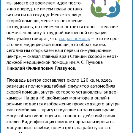
мы вме­сте со вре­ме­нем идем посто­
янно впе­ред, не имеем права оста­но­
виться ни на секунду. Меняется лицо
ско­рой помощи, меня­ется поко­ле­ние
сотруд­ни­ков, но неиз­менно оста­ется одно — жела­ние
помочь чело­веку в труд­ной жиз­нен­ной ситу­а­ции.
Неслучайно гово­рят, что
ско­рая помощь
— это не про­
сто вид меди­цин­ской помощи, это образ жизни.
Сегодня мы откры­ваем наш пер­вый симу­ля­ци­он­ный
центр», — ска­зал глав­ный врач Станции ско­рой и неот­
лож­ной меди­цин­ской помощи им. А. С. Пучкова
Николай Филиппович Плавунов
.
Площадь цен­тра состав­ляет около 120 кв. м, здесь
раз­ме­щен пол­но­мас­штаб­ный симу­ля­тор авто­мо­биля
ско­рой помощи, внутри кото­рого уста­нов­лены видео­
ка­меры. На два 46-дюй­мо­вых мони­тора в онлайн-
режиме пода­ется изо­бра­же­ние про­ис­хо­дя­щего внутри
«авто­мо­биля» — при­сут­ству­ю­щие на заня­тиях врачи
могут объ­ек­тивно оце­нить точ­ность дей­ствий своих
кол­лег. Видеофикса­ция помо­гает про­ана­ли­зи­ро­вать
допу­щен­ные ошибки, посмот­реть на работу со сто­