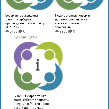
Беременные женщины
Подмосковные хирурги
Санкт-Петербурга
провели операцию на
присоединяются к проекту
грыже в прямой
«ХГЧ.РФ»
трансляции
3722
0
9986
0
X
K
X
K
19 июня, 19:58
В День медработника
фонд «ВБлагодарность»
впервые в России провел
регату для медиков