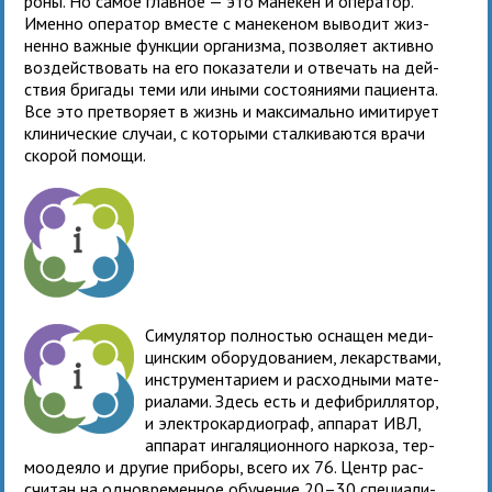
роны. Но самое глав­ное — это мане­кен и опе­ра­тор.
Именно опе­ра­тор вме­сте с мане­ке­ном выво­дит жиз­
ненно важ­ные функ­ции орга­низма, поз­во­ляет активно
воз­дей­ство­вать на его пока­за­тели и отве­чать на дей­
ствия бригады теми или иными состо­я­ни­ями паци­ента.
Все это пре­тво­ряет в жизнь и мак­си­мально ими­ти­рует
кли­ни­че­ские слу­чаи, с кото­рыми стал­ки­ва­ются врачи
ско­рой помощи.
Симулятор пол­но­стью осна­щен меди­
цин­ским обо­ру­до­ва­нием, лекар­ствами,
инстру­мен­та­рием и рас­ход­ными мате­
ри­а­лами. Здесь есть и дефи­брил­ля­тор,
и элек­тро­кар­дио­граф, аппа­рат ИВЛ,
аппа­рат инга­ля­ци­он­ного нар­коза, тер­
мо­оде­яло и дру­гие при­боры, всего их 76. Центр рас­
счи­тан на одновре­мен­ное обу­че­ние 20–30 спе­ци­а­ли­