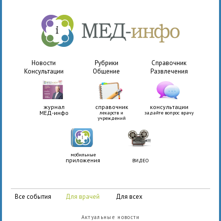
Новости
Рубрики
Справочник
Консультации
Общение
Развлечения
журнал
справочник
консультации
МЕД-инфо
лекарств и
задайте вопрос врачу
учреждений
мобильные
приложения
ВИДЕО
все события
для врачей
для всех
Актуальные новости