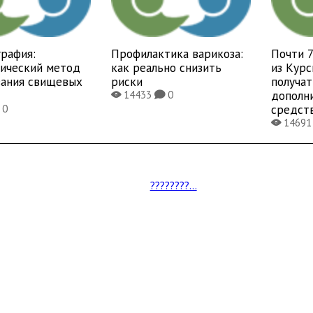
рафия:
Профилактика варикоза:
Почти 
тический метод
как реально снизить
из Курс
вания свищевых
риски
получат
дополн
14433
0
X
K
средст
0
1469
X
????????...