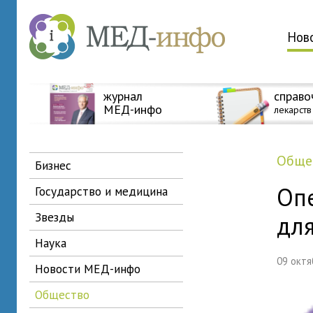
Нов
журнал
справо
МЕД-инфо
лекарств
общ
бизнес
Опе
государство и медицина
звезды
дл
наука
09 окт
новости МЕД-инфо
общество