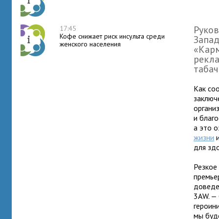
Руков
17:45
Кофе снижает риск инсульта среди
Запад
женского населения
«Карм
рекла
табач
Как со
заключ
органи
и благ
а это 
жизни
и
для зд
Резкое
премье
доведе
3AW. — 
героин
мы буд