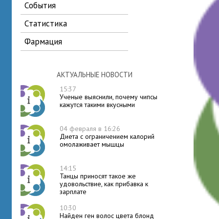
события
статистика
фармация
АКТУАЛЬНЫЕ НОВОСТИ
15:37
Ученые выяснили, почему чипсы
кажутся такими вкусными
04 февраля в 16:26
Диета с ограничением калорий
омолаживает мышцы
14:15
Танцы приносят такое же
удовольствие, как прибавка к
зарплате
10:30
Найден ген волос цвета блонд