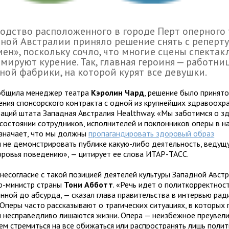
одство расположенного в городе Перт оперного 
ной Австралии приняло решение снять с реперту
ен», поскольку сочло, что многие сцены спектак
мируют курение. Так, главная героиня — работни
ной фабрики, на которой курят все девушки.
общила менеджер театра
Кэролин Чард
, решение было принято
ения спонсорского контракта с одной из крупнейших здравоохр
заций штата Западная Австралия Healthway. «Мы заботимся о з
осостоянии сотрудников, исполнителей и поклонников оперы в н
означает, что мы должны
пропагандировать здоровый образ
 не демонстрировать публике какую-либо деятельность, ведущ
оровья поведению», — цитирует ее слова ИТАР-ТАСС.
 несогласие с такой позицией деятелей культуры Западной Авст
р-министр страны
Тони Абботт
. «Речь идет о политкорректност
нной до абсурда, — сказал глава правительства в интервью рад
Оперы часто рассказывают о трагических ситуациях, в которых 
и несправедливо лишаются жизни. Опера — неизбежное преувели
ем стремиться на все обижаться или распространять лишь поли