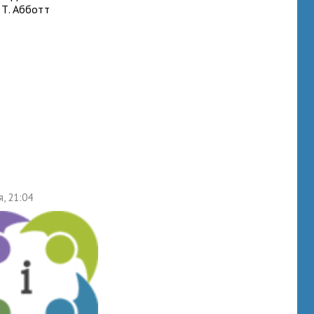
 Т. Абботт
я, 21:04