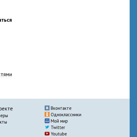
аться
стями
оекте
Вконтакте
Одноклассники
неры
Мой мир
акты
Twitter
Youtube