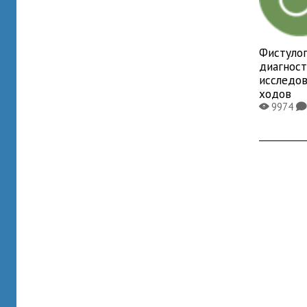
Фистулог
диагнос
исследо
ходов
9974
X
K