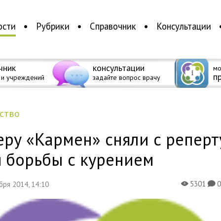
ости
Рубрики
Справочник
Консультации
чник
консультации
мо
п
 и учреждений
задайте вопрос врачу
ество
ру «Кармен» сняли с реперт
я борьбы с курением
5301
ября 2014, 14:10
X
K