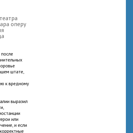
театра
ара оперу
ля
ца
 после
анительных
доровье
ашем штате,
ую к вредному
ралии выразил
и,
иостанции
герои или
чение, и если
ткорректные