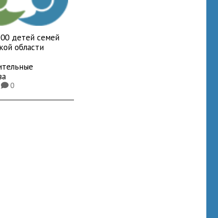
700 детей семей
кой области
ительные
ва
1
0
K