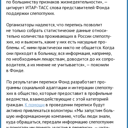
по боль­шин­ству при­зна­ков жиз­не­де­я­тель­но­сти», —
цити­рует ИТАР-ТАСС слова пред­ста­ви­те­лей Фонда
под­держки сле­по­глухих.
Организаторы наде­ются, что пере­пись поз­во­лит
не только собрать ста­ти­сти­че­ские дан­ные отно­си­
тельно коли­че­ства про­жи­ва­ю­щих в России сле­по­глу­
хих, но и выяс­нить, какие у них есть насущ­ные про­
блемы. «С ними прак­ти­че­ски никто не обща­ется. Когда
они при­хо­дят в боль­ницу, вся инфор­ма­ция, напри­мер,
по необ­хо­ди­мым лекар­ствам, дово­дится до их сопро­
во­ди­теля, а их мне­ние не учи­ты­ва­ется», — пояс­нили
в Фонде.
По резуль­та­там пере­писи Фонд раз­ра­бо­тает про­
граммы соци­аль­ной адап­та­ции и инте­гра­ции сле­по­глу­
хих в обще­ство, кото­рые предо­ста­вит в про­филь­ные
ведом­ства, вза­и­мо­дей­ству­ю­щие с этой кате­го­рией
граждан.
К помощи
в про­ве­де­нии пере­писи будут
активно при­вле­каться волон­теры. «Мы запу­стим боль­
шую инфор­ма­ци­он­ную ком­па­нию, чтобы люди знали,
куда обра­щаться, пере­дали инфор­ма­цию сле­по­глу­хим
и помо­гали им при­нять уча­стие в пере­писи», — цити­