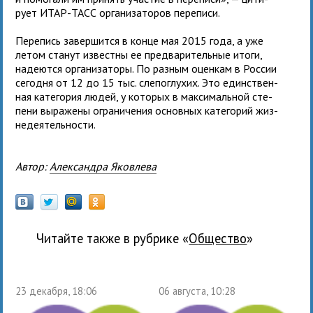
рует ИТАР-ТАСС орга­ни­за­то­ров переписи.
Перепись завер­шится в конце мая 2015 года, а уже
летом ста­нут известны ее пред­ва­ри­тель­ные итоги,
наде­ются орга­ни­за­торы. По раз­ным оцен­кам в России
сего­дня от 12 до 15 тыс. сле­по­глу­хих. Это един­ствен­
ная кате­го­рия людей, у кото­рых в мак­си­маль­ной сте­
пени выра­жены огра­ни­че­ния основ­ных кате­го­рий жиз­
не­де­я­тельности.
Автор:
Александра Яковлева
Читайте также в рубрике «
общество
»
23 декабря, 18:06
06 августа, 10:28