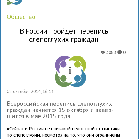
общество
В России пройдет перепись
слепоглухих граждан
3088
0
X
K
09 октября 2014, 16:13
Всероссийская пере­пись сле­по­глу­хих
граж­дан нач­нется 15 октября и завер­
шится в мае 2015 года.
«Сейчас в России нет ника­кой целост­ной ста­ти­стики
по сле­по­глу­хим, несмотря на то, что они огра­ни­чены