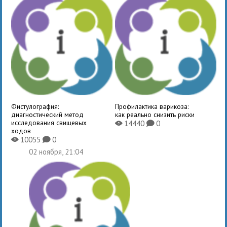
Фистулография:
Профилактика варикоза:
диагностический метод
как реально снизить риски
исследования свищевых
14440
0
X
K
ходов
10055
0
X
K
02 ноября, 21:04