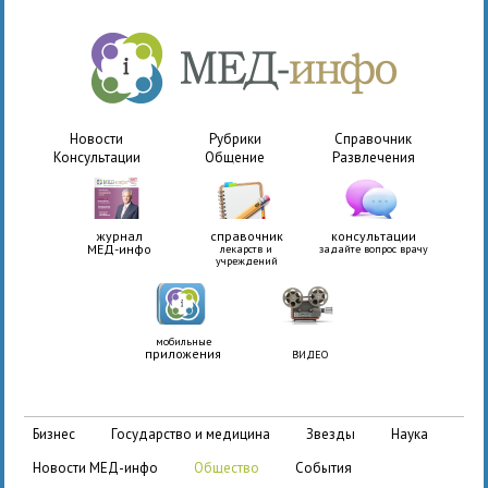
Новости
Рубрики
Справочник
Консультации
Общение
Развлечения
журнал
справочник
консультации
МЕД-инфо
лекарств и
задайте вопрос врачу
учреждений
мобильные
приложения
ВИДЕО
бизнес
государство и медицина
звезды
наука
новости МЕД-инфо
общество
события