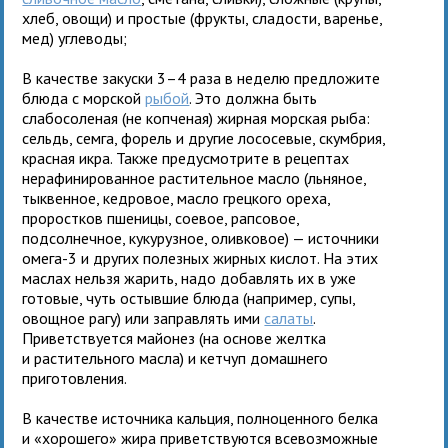
хлеб, овощи) и простые (фрукты, сладости, варенье,
мед) углеводы;
В качестве закуски 3–4 раза в неделю предложите
блюда с морской
рыбой
. Это должна быть
слабосоленая (не копченая) жирная морская рыба:
сельдь, семга, форель и другие лососевые, скумбрия,
красная икра. Также предусмотрите в рецептах
нерафинированное растительное масло (льняное,
тыквенное, кедровое, масло грецкого ореха,
проростков пшеницы, соевое, рапсовое,
подсолнечное, кукурузное, оливковое) — источники
омега-3 и других полезных жирных кислот. На этих
маслах нельзя жарить, надо добавлять их в уже
готовые, чуть остывшие блюда (например, супы,
овощное рагу) или заправлять ими
салаты
.
Приветствуется майонез (на основе желтка
и растительного масла) и кетчуп домашнего
приготовления.
В качестве источника кальция, полноценного белка
и «хорошего» жира приветствуются всевозможные