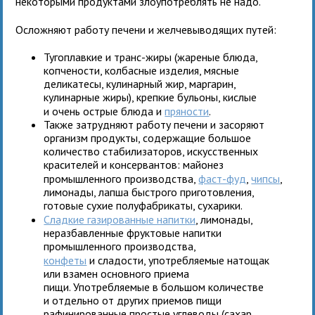
некоторыми продуктами злоупотреблять не надо.
Осложняют работу печени и желчевыводящих путей:
Тугоплавкие и транс-жиры (жареные блюда,
копчености, колбасные изделия, мясные
деликатесы, кулинарный жир, маргарин,
кулинарные жиры), крепкие бульоны, кислые
и очень острые блюда и
пряности
.
Также затрудняют работу печени и засоряют
организм продукты, содержащие большое
количество стабилизаторов, искусственных
красителей и консервантов: майонез
промышленного производства,
фаст-фуд
,
чипсы
,
лимонады, лапша быстрого приготовления,
готовые сухие полуфабрикаты, сухарики.
Сладкие газированные напитки
, лимонады,
неразбавленные фруктовые напитки
промышленного производства,
конфеты
и сладости, употребляемые натощак
или взамен основного приема
пищи. Употребляемые в большом количестве
и отдельно от других приемов пищи
рафинированные простые углеводы (сахар,