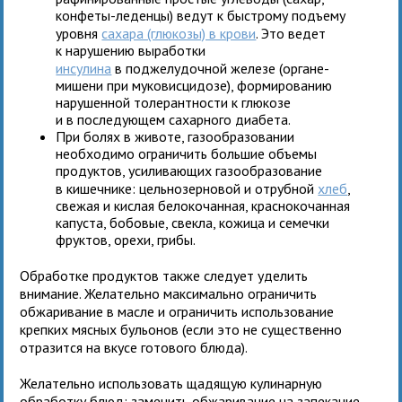
конфеты-леденцы) ведут к быстрому подъему
уровня
сахара (глюкозы) в крови
. Это ведет
к нарушению выработки
инсулина
в поджелудочной железе (органе-
мишени при муковисцидозе), формированию
нарушенной толерантности к глюкозе
и в последующем сахарного диабета.
При болях в животе, газообразовании
необходимо ограничить большие объемы
продуктов, усиливающих газообразование
в кишечнике: цельнозерновой и отрубной
хлеб
,
свежая и кислая белокочанная, краснокочанная
капуста, бобовые, свекла, кожица и семечки
фруктов, орехи, грибы.
Обработке продуктов также следует уделить
внимание. Желательно максимально ограничить
обжаривание в масле и ограничить использование
крепких мясных бульонов (если это не существенно
отразится на вкусе готового блюда).
Желательно использовать щадящую кулинарную
обработку блюд: заменить обжаривание на запекание