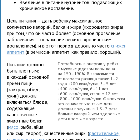
Введение в питание нутриентов, подавляющих
хроническое воспаление.
Цель питания — дать ребенку максимальное
количество калорий, белка и жира («хорошего» жира)
при том, что он часто болеет (основное проявление
заболевания — поражение легких с хроническим
воспалением), и в этот период довольно часто
снижен
аппетит
(в ремиссии аппетит, как правило, хороший).
Потребность в энергии у ребят
Питание должно
с муковисцидозом повышена
быть плотным:
на 150–190%. В зависимости
в каждый основной
от возраста разница такая: 1–2
прием пищи
года +200 ккал/сутки, 3–5 лет
+400 ккал/сутки, 6–11 лет
(завтрак, обед,
+600 ккал/сутки, старше 12 лет
ужин) должны
+800–1000 ккал/сутки. Фактически
включаться блюда,
это означает, что такие дети
содержащие
должны получать в 1,5–2 раза
больше калорий, чем здоровые
качественные
дети в том же возрасте.
животные белки
(
мясо
, рыба, яйца
или сыр, творог), качественные жиры (
растительное,
сливочное масло
, сметана, сливки), сложные (крупы,