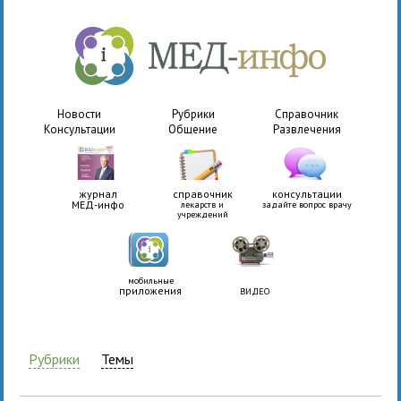
Новости
Рубрики
Справочник
Консультации
Общение
Развлечения
журнал
справочник
консультации
МЕД-инфо
лекарств и
задайте вопрос врачу
учреждений
мобильные
приложения
ВИДЕО
Рубрики
Темы