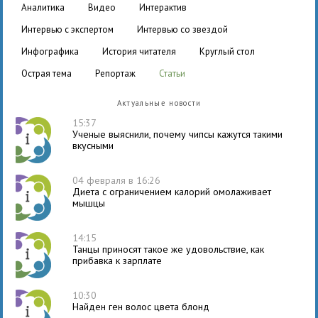
аналитика
видео
интерактив
интервью с экспертом
интервью со звездой
инфографика
история читателя
круглый стол
острая тема
репортаж
статьи
Актуальные новости
15:37
Ученые выяснили, почему чипсы кажутся такими
вкусными
04 февраля в 16:26
Диета с ограничением калорий омолаживает
мышцы
14:15
Танцы приносят такое же удовольствие, как
прибавка к зарплате
10:30
Найден ген волос цвета блонд