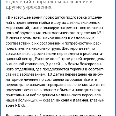
отде­ле­ний направ­лены на лече­ние в
другие учре­ждения.
«В насто­я­щее время про­во­дится под­го­товка отде­ле­
ний к про­ве­де­нию мойки и дру­гих дез­ин­фек­ци­он­ных
меро­при­я­тий, также пла­ни­ру­ется ремонт вен­ти­ля­ци­он­
ного обо­ру­до­ва­ния гема­то­ло­ги­че­ского отде­ле­ния № 1.
В связи с этим дети, нахо­дя­щи­еся в отде­ле­нии, в
соот­вет­ствии с их состо­я­нием и потреб­но­стями рас­
пре­де­лены на несколько групп. Шестеро детей по
согла­со­ва­нию с роди­те­лями пере­ве­дены в реа­би­ли­та­
ци­он­ный центр „Русское поле“, трое детей пере­ве­дены
в днев­ной ста­ци­о­нар, 9 детей — в боксы бок­си­ро­ван­
ного отде­ле­ния, где про­дол­жа­ется тера­пия в соот­вет­
ствии с заболе­ва­нием; 10 детей пере­ве­дены на амбу­
ла­тор­ное лече­ние по состо­я­нию здо­ро­вья. Все эти
пере­воды не озна­чают пре­кра­ще­ния лече­ния: все дети
полу­чают лече­ние в пол­ном объ­еме и нахо­дятся под
при­сталь­ным наблю­де­нием меди­цин­ского пер­со­нала
нашей боль­ницы», — ска­зал
Николай Ваганов
, глав­ный
врач РДКБ.
Во время ремонта 1 паци­ент отде­ле­ния гема­то­ло­гии