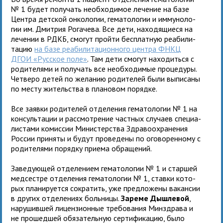
№ 1 будет полу­чать необ­хо­ди­мое лече­ние на базе
Центра дет­ской онко­ло­гии, гема­то­ло­гии и имму­но­ло­
гии им. Дмитрия Рогачева. Все дети, нахо­дя­щи­еся на
лече­нии в РДКБ, смо­гут пройти бес­плат­ную реа­би­ли­
та­цию
на базе реа­би­ли­та­ци­он­ного цен­тра ФНКЦ
ДГОИ «Русское поле»
. Там дети смо­гут нахо­диться с
роди­те­лями и полу­чать все необ­хо­ди­мые про­це­дуры.
Четверо детей по жела­нию роди­те­лей были выпи­саны
по месту житель­ства в пла­но­вом порядке.
Все заявки роди­те­лей отде­ле­ния гема­то­ло­гии № 1 на
кон­суль­та­ции и рас­смот­ре­ние част­ных слу­чаев спе­ци­а­
ли­стами комис­сии Министерства Здравоохра­не­ния
России при­няты и будут про­ве­дены по ого­во­рен­ному с
роди­те­лями порядку при­ема обращений.
Заведующей отде­ле­нием гема­то­ло­гии № 1 и стар­шей
медсестре отде­ле­ния гема­то­ло­гии № 1, ставки кото­
рых пла­ни­ру­ется сокра­тить, уже пред­ло­жены вакан­сии
в дру­гих отде­ле­ниях боль­ницы.
Зареме Дышлевой
,
нару­шив­шей лицен­зи­он­ные тре­бо­ва­ния Минздрава и
не про­шед­шей обя­за­тель­ную сер­ти­фи­ка­цию, было