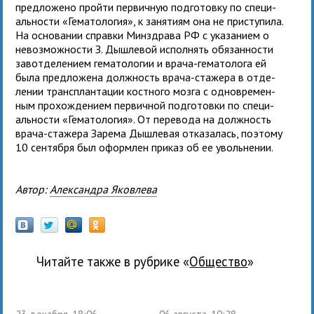
пред­ло­жено пройти пер­вич­ную под­го­товку по спе­ци­
аль­но­сти «Гематология», к заня­тиям она не при­сту­пила.
На осно­ва­нии справки Минздрава РФ с ука­за­нием о
невоз­мож­но­сти З. Дышлевой испол­нять обя­зан­но­сти
зав­от­де­ле­нием гема­то­ло­гии и врача-гема­то­лога ей
была пред­ло­жена долж­ность врача-ста­жера в отде­
ле­нии транс­план­та­ции кост­ного мозга с одновре­мен­
ным про­хож­де­нием пер­вич­ной под­го­товки по спе­ци­
аль­но­сти «Гематология». От пере­вода на долж­ность
врача-ста­жера Зарема Дышлевая отка­за­лась, поэтому
10 сен­тября был оформ­лен при­каз об ее увольнении.
Автор:
Александра Яковлева
Читайте также в рубрике «
общество
»