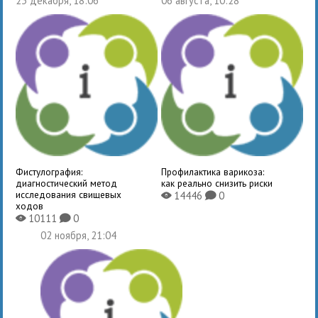
23 декабря, 18:06
06 августа, 10:28
Фистулография:
Профилактика варикоза:
диагностический метод
как реально снизить риски
исследования свищевых
14446
0
X
K
ходов
10111
0
X
K
02 ноября, 21:04