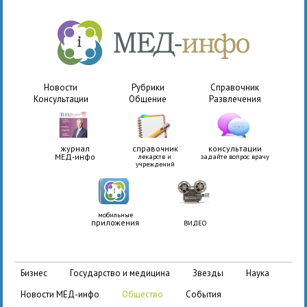
Новости
Рубрики
Справочник
Консультации
Общение
Развлечения
журнал
справочник
консультации
МЕД-инфо
лекарств и
задайте вопрос врачу
учреждений
мобильные
приложения
ВИДЕО
бизнес
государство и медицина
звезды
наука
новости МЕД-инфо
общество
события