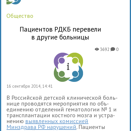
общество
Пациентов РДКБ перевели
в другие больницы
3692
0
X
K
16 сентября 2014, 14:41
В Российской дет­ской кли­ни­че­ской боль­
нице про­во­дятся меро­при­я­тия по объ­
еди­не­нию отде­ле­ний гема­то­ло­гии № 1 и
транс­план­та­ции кост­ного мозга и устра­
не­нию
выяв­лен­ных комис­сией
Минздрава РФ нару­ше­ний
. Пациенты