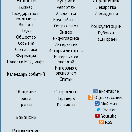
Новости
Рубрики
Справочник
Бизнес
Репортаж
Лекарства
Государство и
Аналитика
Учреждения
медицина
Круглый стол
Звезды
Консультации
Острая тема
Наука
Видео
Рубрики
Общество
Инфографика
Наши врачи
События
Интерактив
Статистика
История читателя
Фармация
Интервью со
Новости МЕД-инфо
звездой
Интервью с
экспертом
Календарь событий
Статьи
Общение
О проекте
Вконтакте
Одноклассники
Блоги
Партнеры
Мой мир
Группы
Контакты
Twitter
Youtube
Вакансии
RSS
Развлечение