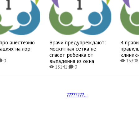
про анестезию
Врачи предупреждают:
4 прави
ациях на лор-
москитная сетка не
правиль
спасет ребенка от
клиник
выпадения из окна
0
1530
K
X
15141
0
X
K
????????...