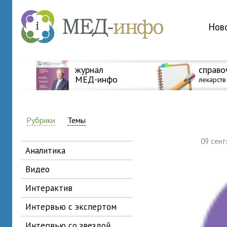
Нов
журнал
справо
МЕД-инфо
лекарств
Рубрики
Темы
09 сен
аналитика
видео
интерактив
интервью с экспертом
интервью со звездой