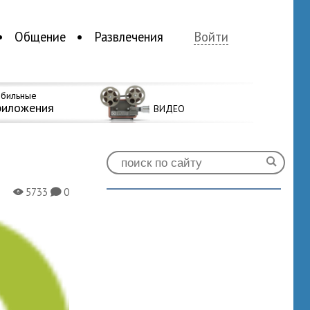
Общение
Развлечения
Войти
бильные
риложения
ВИДЕО
5733
0
X
K