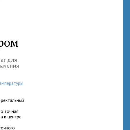
ром
аг для
начения
температуры
 ректальный
то точная
а в центре
точного