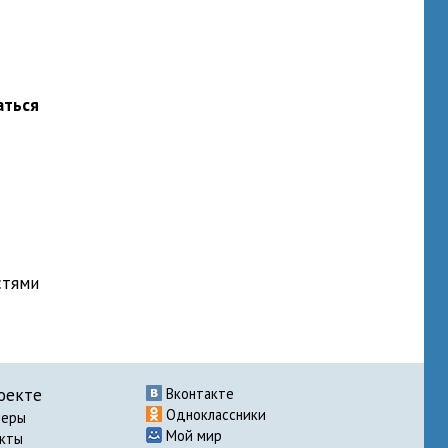
аться
стями
оекте
Вконтакте
Одноклассники
неры
Мой мир
акты