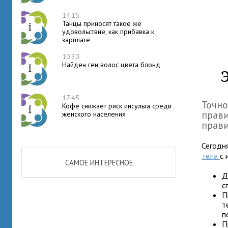
14:15
Танцы приносят такое же
удовольствие, как прибавка к
зарплате
10:30
Найден ген волос цвета блонд
17:45
Точно
Кофе снижает риск инсульта среди
прави
женского населения
прави
Сегодн
тела
с 
САМОЕ ИНТЕРЕСНОЕ
Д
с
П
т
п
П