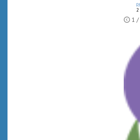
р
2
1
/
Ò