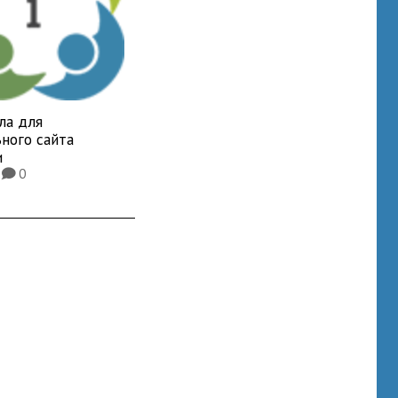
ла для
ного сайта
и
8
0
K