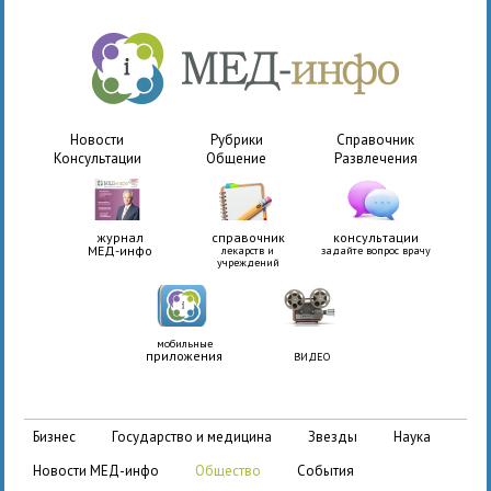
Новости
Рубрики
Справочник
Консультации
Общение
Развлечения
журнал
справочник
консультации
МЕД-инфо
лекарств и
задайте вопрос врачу
учреждений
мобильные
приложения
ВИДЕО
бизнес
государство и медицина
звезды
наука
новости МЕД-инфо
общество
события