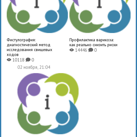
Фистулография:
Профилактика варикоза:
диагностический метод
как реально снизить риски
исследования свищевых
14446
0
X
K
ходов
10118
0
X
K
02 ноября, 21:04