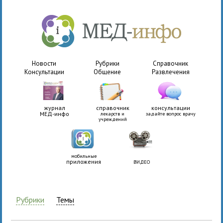
Новости
Рубрики
Справочник
Консультации
Общение
Развлечения
журнал
справочник
консультации
МЕД-инфо
лекарств и
задайте вопрос врачу
учреждений
мобильные
приложения
ВИДЕО
Рубрики
Темы