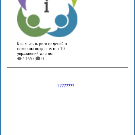
Как снизить риск падений в
пожилом возрасте: топ-10
упражнений для ног
11657
0
X
K
????????...