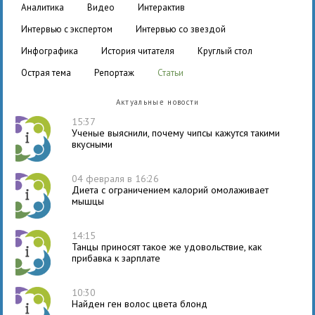
аналитика
видео
интерактив
интервью с экспертом
интервью со звездой
инфографика
история читателя
круглый стол
острая тема
репортаж
статьи
Актуальные новости
15:37
Ученые выяснили, почему чипсы кажутся такими
вкусными
04 февраля в 16:26
Диета с ограничением калорий омолаживает
мышцы
14:15
Танцы приносят такое же удовольствие, как
прибавка к зарплате
10:30
Найден ген волос цвета блонд