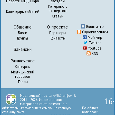
Новости МЕД-инфо
звездой
Интервью с
экспертом
Календарь событий
Статьи
Общение
О проекте
Вконтакте
Одноклассники
Блоги
Партнеры
Мой мир
Группы
Контакты
Twitter
Youtube
Вакансии
RSS
Развлечение
Конкурсы
Медицинский
гороскоп
Тесты
Медицинский портал «МЕД-инфо» ©
16
2011—2026. Использование
материалов сайта возможно с
обязательным указанием ссылки на главную
По общим
страницу сайта.
вопросам: