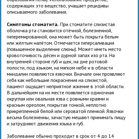
содержащих это вещество, учащает рецидивы
описываемого заболевания.
Симптомы стоматита.
При стоматите слизистая
оболочка рта становится отёчной, болезненной,
гиперемированной, она может быть покрыта белым
или жёлтым налётом. Отмечается гиперсаливация
(повышенное выделение слюны). Может иметь место
кровоточивость дёсен и дурной запах изо рта. На
внутренней стороне губ и щек, на дне ротовой
полости, под языком, на мягком небе и в области
миндалин появляются язвочки. Вначале они проявляют
себя как небольшие покраснения на слизистой,
пациент ощущает неприятное жжение в этой области.
В дальнейшем на их месте появляется одиночная
округлая или овальная язва с ровными краями и
красным ореолом, покрытая тонкой, неплотно
прикрепленной белой или сероватой пленкой. Язвочки
весьма болезненны, зачастую мешают принимать пищу
и затрудняют движения языка и губ.
Заболевание обычно проходит в срок от 4 до 14