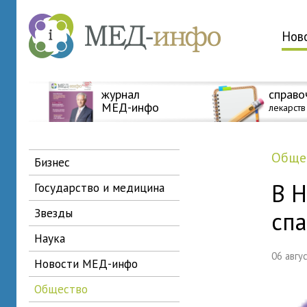
Нов
журнал
справо
МЕД-инфо
лекарств
общ
бизнес
В 
государство и медицина
звезды
сп
наука
06 авг
новости МЕД-инфо
общество