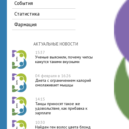
события
статистика
фармация
АКТУАЛЬНЫЕ НОВОСТИ
15:37
Ученые выяснили, почему чипсы
кажутся такими вкусными
04 февраля в 16:26
Диета с ограничением калорий
омолаживает мышцы
14:15
Танцы приносят такое же
удовольствие, как прибавка к
зарплате
10:30
Найден ген волос цвета блонд