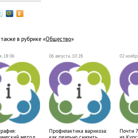
 также в рубрике «
общество
»
, 18:06
06 августа, 10:28
02 ноябр
рафия:
Профилактика варикоза:
Почти 
тический метод
как реально снизить
из Курс