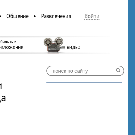
Общение
Развлечения
Войти
бильные
риложения
ВИДЕО
и
ца
0