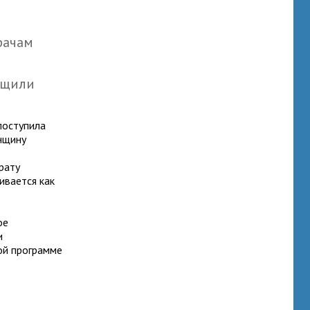
рачам
общили
поступила
енщину
рату
ивается как
ое
и
ой программе