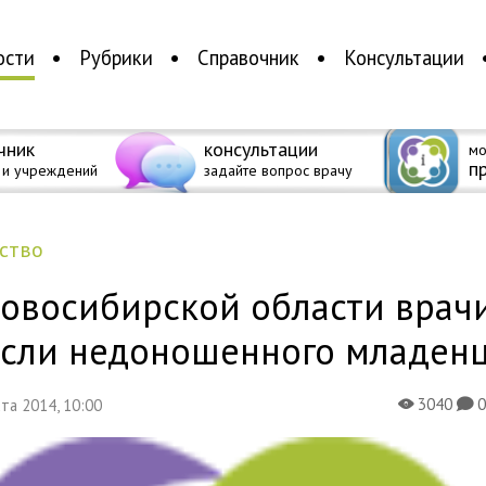
ости
Рубрики
Справочник
Консультации
чник
консультации
мо
п
 и учреждений
задайте вопрос врачу
ество
Новосибирской области врач
асли недоношенного младен
3040
уста 2014, 10:00
X
K