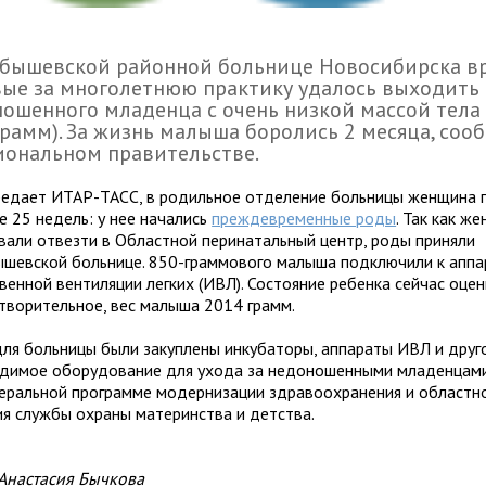
йбышевской районной больнице Новосибирска в
ые за многолетнюю практику удалось выходить
ошенного младенца с очень низкой массой тела
грамм). За жизнь малыша боролись 2 месяца, со
иональном правительстве.
редает ИТАР-ТАСС, в родильное отделение больницы женщина 
е 25 недель: у нее начались
преждевременные роды
. Так как ж
евали отвезти в Областной перинатальный центр, роды приняли
ышевской больнице. 850-граммового малыша подключили к аппа
венной вентиляции легких (ИВЛ). Состояние ребенка сейчас оцен
творительное, вес малыша 2014 грамм.
для больницы были закуплены инкубаторы, аппараты ИВЛ и друг
димое оборудование для ухода за недоношенными младенцам
еральной программе модернизации здравоохранения и областн
ия службы охраны материнства и детства.
Анастасия Бычкова