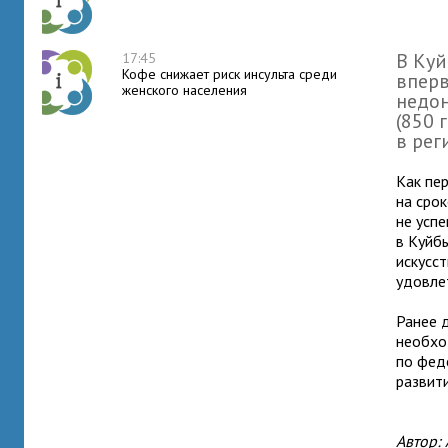
В Ку
17:45
Кофе снижает риск инсульта среди
вперв
женского населения
недон
(850 
в рег
Как пе
на срок
не усп
в Куйб
искусст
удовле
Ранее 
необхо
по фед
развит
Автор: