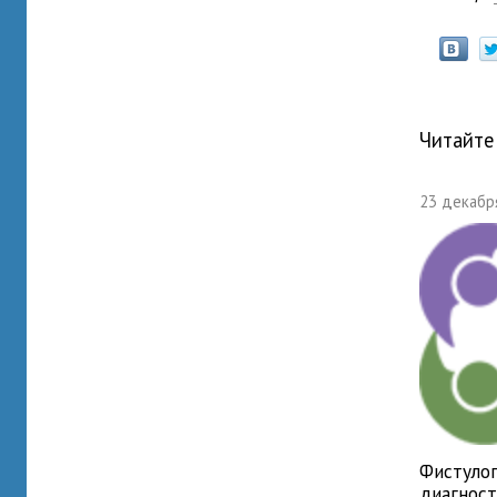
Читайте
23 декабря
Фистулог
диагнос