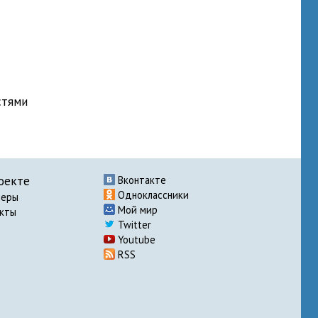
стями
оекте
Вконтакте
Одноклассники
неры
Мой мир
акты
Twitter
Youtube
RSS