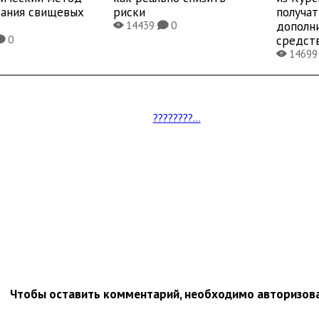
вания свищевых
риски
получат
дополн
14439
0
X
K
средст
0
K
1469
X
????????...
Чтобы оставить комментарий, необходимо авторизов