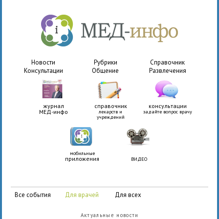
Новости
Рубрики
Справочник
Консультации
Общение
Развлечения
журнал
справочник
консультации
МЕД-инфо
лекарств и
задайте вопрос врачу
учреждений
мобильные
приложения
ВИДЕО
все события
для врачей
для всех
Актуальные новости