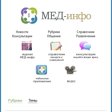
Новости
Рубрики
Справочник
Консультации
Общение
Развлечения
журнал
справочник
консультации
МЕД-инфо
лекарств и
задайте вопрос врачу
учреждений
мобильные
приложения
ВИДЕО
Рубрики
Темы