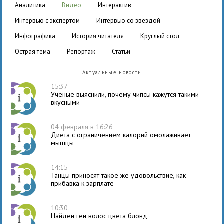
аналитика
видео
интерактив
интервью с экспертом
интервью со звездой
инфографика
история читателя
круглый стол
острая тема
репортаж
статьи
Актуальные новости
15:37
Ученые выяснили, почему чипсы кажутся такими
вкусными
04 февраля в 16:26
Диета с ограничением калорий омолаживает
мышцы
14:15
Танцы приносят такое же удовольствие, как
прибавка к зарплате
10:30
Найден ген волос цвета блонд