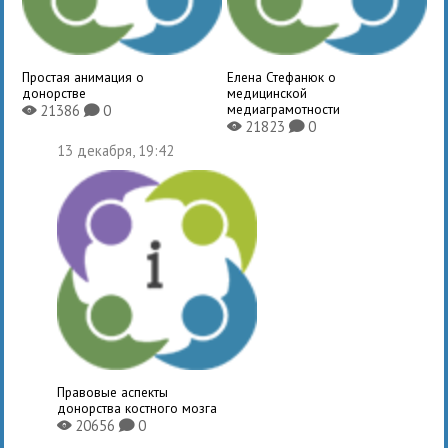
Простая анимация о
Елена Стефанюк о
донорстве
медицинской
медиаграмотности
21386
0
X
K
21823
0
X
K
13 декабря, 19:42
Правовые аспекты
донорства костного мозга
20656
0
X
K