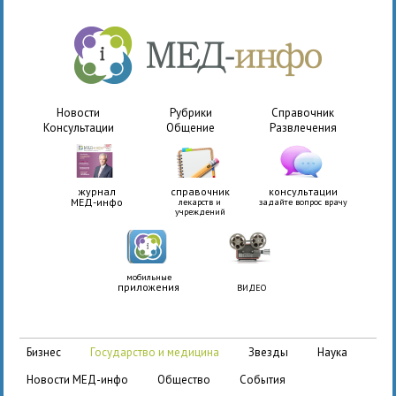
Новости
Рубрики
Справочник
Консультации
Общение
Развлечения
журнал
справочник
консультации
МЕД-инфо
лекарств и
задайте вопрос врачу
учреждений
мобильные
приложения
ВИДЕО
бизнес
государство и медицина
звезды
наука
новости МЕД-инфо
общество
события