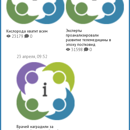
Эксперты
Кислорода хватит всем
проанализировали
23179
0
X
K
развитие телемедицины в
эпоху постковид
31598
0
X
K
23 апреля, 09:52
Врачей наградили за