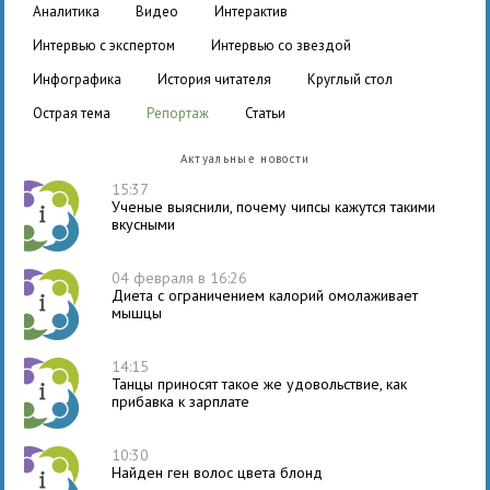
аналитика
видео
интерактив
интервью с экспертом
интервью со звездой
инфографика
история читателя
круглый стол
острая тема
репортаж
статьи
Актуальные новости
15:37
Ученые выяснили, почему чипсы кажутся такими
вкусными
04 февраля в 16:26
Диета с ограничением калорий омолаживает
мышцы
14:15
Танцы приносят такое же удовольствие, как
прибавка к зарплате
10:30
Найден ген волос цвета блонд