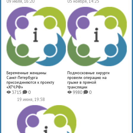
09 июля, 16:20
05 ноября, 14:25
Беременные женщины
Подмосковные хирурги
Санкт-Петербурга
провели операцию на
присоединяются к проекту
грыже в прямой
«ХГЧ.РФ»
трансляции
3715
0
9980
0
X
K
X
K
19 июня, 19:58