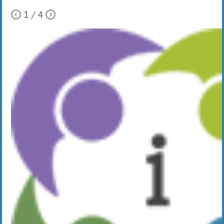
1
/ 4
Ò
Õ