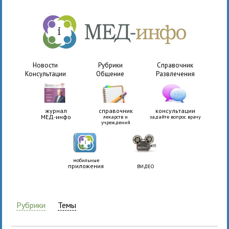
Новости
Рубрики
Справочник
Консультации
Общение
Развлечения
журнал
справочник
консультации
МЕД-инфо
лекарств и
задайте вопрос врачу
учреждений
мобильные
приложения
ВИДЕО
Рубрики
Темы