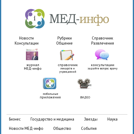
Новости
Рубрики
Справочник
Консультации
Общение
Развлечения
журнал
справочник
консультации
МЕД-инфо
лекарств и
задайте вопрос врачу
учреждений
мобильные
приложения
ВИДЕО
бизнес
государство и медицина
звезды
наука
новости МЕД-инфо
общество
события