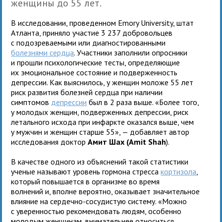
женщины до 55 лет.
В исследовании, проведенном Emory University, штат
Атланта, приняло участие 3 237 добровольцев
с подозреваемыми или диагностированными
болезнями сердца
. Участники заполнили опросники
и прошли психологические тесты, определяющие
их эмоциональное состояние и подверженность
депрессии. Как выяснилось, у женщин моложе 55 лет
риск развития болезней сердца при наличии
симптомов
депрессии
был в 2 раза выше. «Более того,
у молодых женщин, подверженных депрессии, риск
летального исхода при инфаркте оказался выше, чем
у мужчин и женщин старше 55», — добавляет автор
исследования доктор
Амит Шах (Amit Shah
).
В качестве одного из объяснений такой статистики
ученые называют уровень гормона стресса
кортизола
,
который повышается в организме во время
волнений и, вполне вероятно, оказывает значительное
влияние на сердечно-сосудистую систему. «Можно
с уверенностью рекомендовать людям, особенно
молодым женщинам, внимательнее относиться