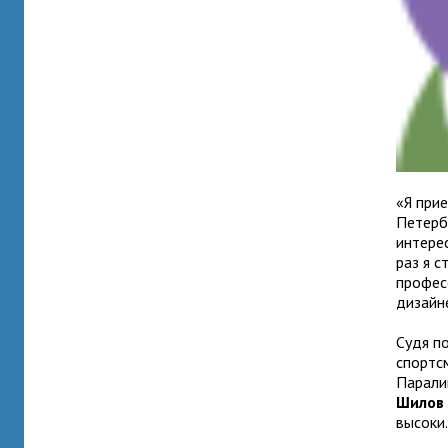
«Я при
Петерб
интере
раз я с
профес
дизайн
Судя п
спортс
Парали
Шило
высоки