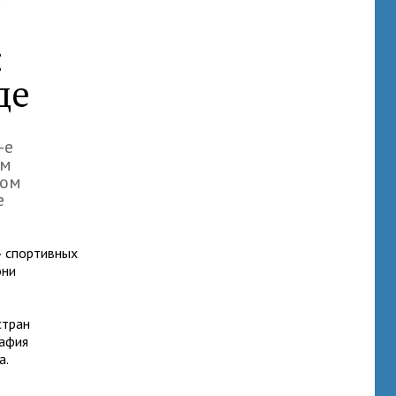
:
де
-е
ом
дом
е
» спортивных
они
стран
рафия
а.