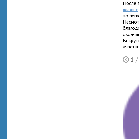
После 
жизнь»
по легк
Несмот
благод
окончан
Вокруг
участн
1
/
Ò