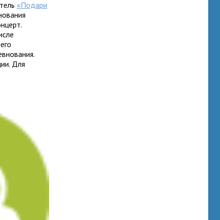
итель
«Подари
внования
онцерт.
исле
 его
евнования.
ии. Для