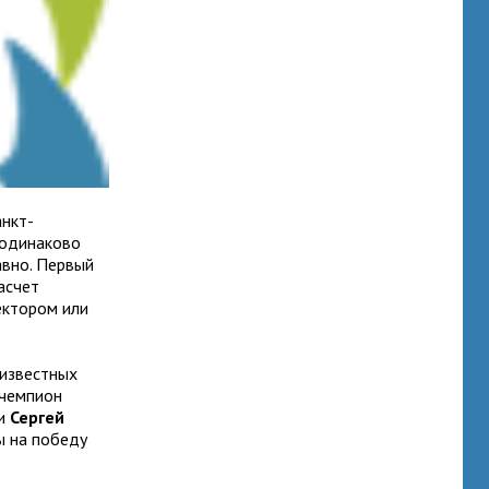
анкт-
 одинаково
авно. Первый
асчет
ектором или
 известных
 чемпион
ии
Сергей
сы на победу