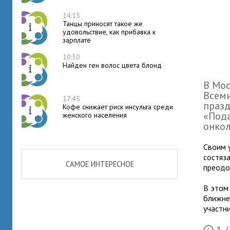
14:15
Танцы приносят такое же
удовольствие, как прибавка к
зарплате
10:30
Найден ген волос цвета блонд
В Мос
Всеми
17:45
праз
Кофе снижает риск инсульта среди
«Пода
женского населения
онкол
Своим 
состяза
САМОЕ ИНТЕРЕСНОЕ
преодо
В этом
ближнег
участн