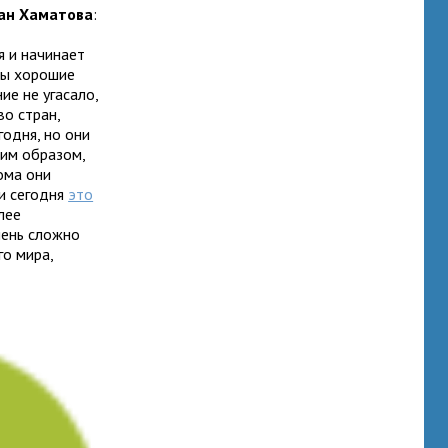
ан Хаматова
:
я и начинает
 мы хорошие
ие не угасало,
во стран,
годня, но они
ким образом,
ома они
 и сегодня
это
лее
чень сложно
го мира,