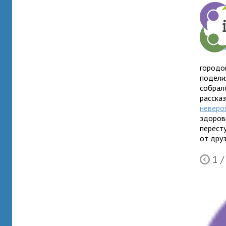
городов
подели
собрал
рассказ
неверо
здоров
пересту
от друз
1
/
Ò