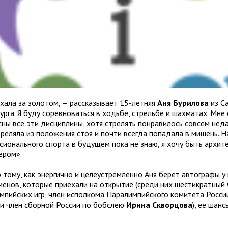
ехала за золотом, — рассказывает 15-летняя
Аня Бурилова
из С
урга. Я буду соревноваться в ходьбе, стрельбе и шахматах. Мне
сны все эти дисциплины, хотя стрелять понравилось совсем нед
треляла из положения стоя и почти всегда попадала в мишень. Н
сионального спорта в будущем пока не знаю, я хочу быть архит
ером».
о тому, как энергично и целеустремленно Аня берет автографы у
менов, которые приехали на открытие (среди них шестикратный
мпийских игр, член исполкома Паралимпийского комитета Росс
в
и
член сборной России по бобслею
Ирина Скворцова
), ее шан
.