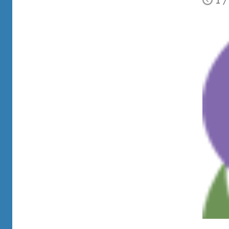
1
/
Ò