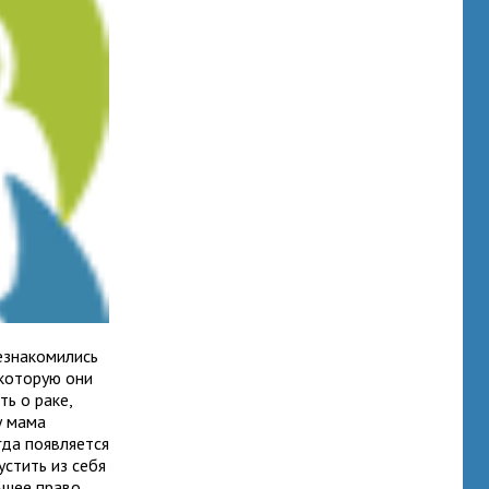
езнакомились
 которую они
ь о раке,
у мама
гда появляется
устить из себя
ьшее право