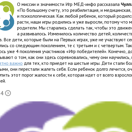
О миссии и значимости Игр МЕД-инфо рассказала
Чулп
«По большому счету, это реабилитация, и медицинская,
и психологическая. Как любой ребенок, который родилс
расти, наши игры родились и уже выросли, потому что
родители. Мы старались сделать так, чтобы это движен
а развивалось. Изменилось количество детей, количест
. Все дети, которые были на Первых играх, уже не участвуют се
лись со следующим поколением, те с третьим и с четвертым. Та
ось уже 4 поколения участников «Игр победителей». Конечно, д
ывают о том, как они здесь соревновались, чему они научились,
ятно важно
для тех, кто приедет на шестые игры. Дети стали бо
ыми, они перестали жалеть себя. Если ребенок долго лечится, о
пить этот порог жалости к себе, которая идет от всего взросло
ей.
 4
Õ