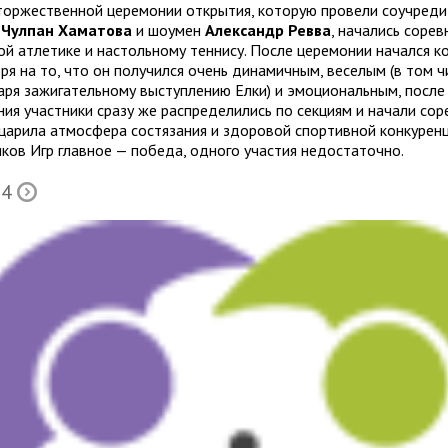
торжественной церемонии открытия, которую провели соучред
Чулпан Хаматова
и шоумен
Александр Ревва
, начались соре
ой атлетике и настольному теннису. После церемонии начался к
ря на то, что он получился очень динамичным, веселым (в том ч
аря зажигательному выступлению Елки) и эмоциональным, после
ия участники сразу же распределились по секциям и начали сор
 царила атмосфера состязания и здоровой спортивной конкуренц
иков Игр главное — победа, одного участия недостаточно.
 4
Õ