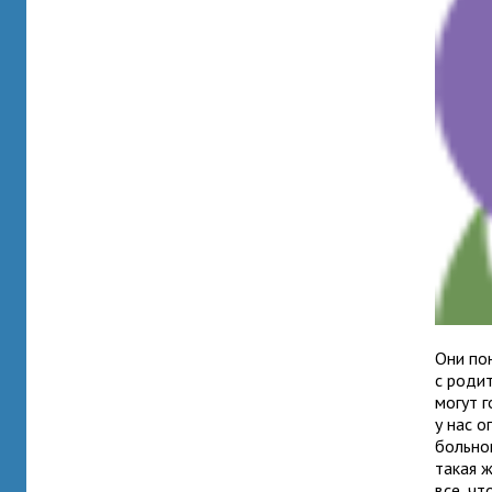
Они по
с роди
могут г
у нас 
больно
такая ж
все, ч