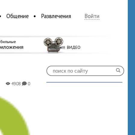
Общение
Развлечения
Войти
бильные
риложения
ВИДЕО
4908
0
X
K