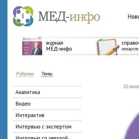
Нов
журнал
справо
МЕД-инфо
лекарств
Рубрики
Темы
20 июн
аналитика
видео
интерактив
интервью с экспертом
интервью со звездой