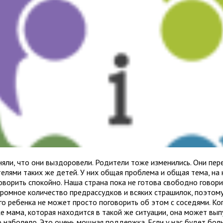
няли, что они выздоровели. Родители тоже изменились. Они пер
телями таких же детей. У них общая проблема и общая тема, на
оворить спокойно. Наша страна пока не готова свободно говорит
огромное количество предрассудков и всяких страшилок, поэтом
го ребенка не может просто поговорить об этом с соседями. Ко
е мама, которая находится в такой же ситуации, она может вып
то наболело. Это очень мощная поддержка. Если у нас будет бол