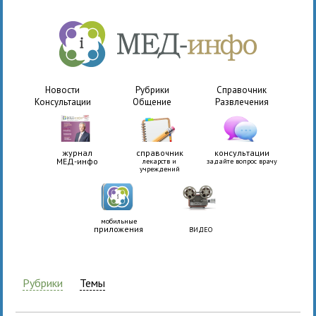
Новости
Рубрики
Справочник
Консультации
Общение
Развлечения
журнал
справочник
консультации
МЕД-инфо
лекарств и
задайте вопрос врачу
учреждений
мобильные
приложения
ВИДЕО
Рубрики
Темы