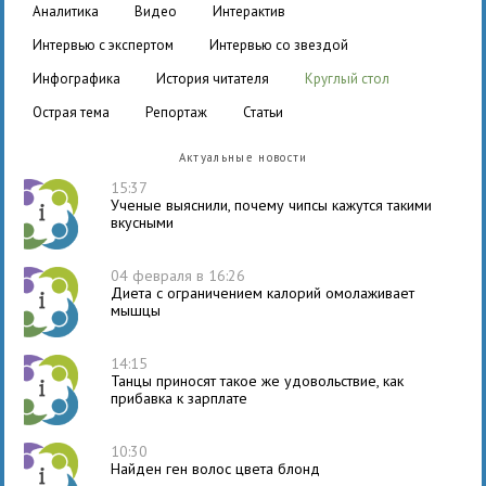
аналитика
видео
интерактив
интервью с экспертом
интервью со звездой
инфографика
история читателя
круглый стол
острая тема
репортаж
статьи
Актуальные новости
15:37
Ученые выяснили, почему чипсы кажутся такими
вкусными
04 февраля в 16:26
Диета с ограничением калорий омолаживает
мышцы
14:15
Танцы приносят такое же удовольствие, как
прибавка к зарплате
10:30
Найден ген волос цвета блонд