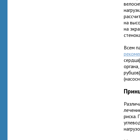
велоси
нагруз
рассчи
на высо
на экр
стенок
Всем п
рекоме
сердца
органа
рубцов
(насосн
Прин
Различ
лечени
риска.
углево
нагрузо