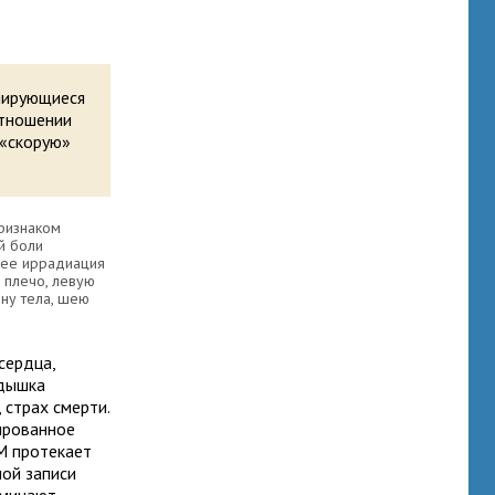
упирующиеся
отношении
 «скорую»
ризнаком
й боли
 ее иррадиация
 плечо, левую
ину тела, шею
сердца,
одышка
 страх смерти.
ированное
М протекает
ной записи