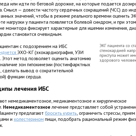
педа или идти по беговой дорожке, на которые подается дозир
ка. Смысл — довести частоту сердечных сокращений (ЧСС) до ин
танных значений, чтобы в режиме реального времени оценить ЭК
те нагрузки у пациента появляется болевой синдром, и при это
ане монитора фиксирует характерные для ишемии изменения, ди
ардии становится очевидным.
ЭКГ пациента со ст
ациентам с подозрением на ИБС
стенокардией напр
ндуется
ЭХО-КГ (эхокардиография, УЗИ
приступа может им
). Этот метод позволяет оценить анатомию
здорового человек
, наличие зон гипокинезии (постинфарктных
), сделать вывод о сократительной
ой) функции сердца.
ципы лечения ИБС
ают немедикаментозное, медикаментозное и хирургическое
е.
Немедикаментозное
лечение представляет собой устранени
 Пациенту предлагают
бросить курить
, ограничить стрессы, прием
дами и
холестерином
пищи, подобрать рациональный режим физ
к.