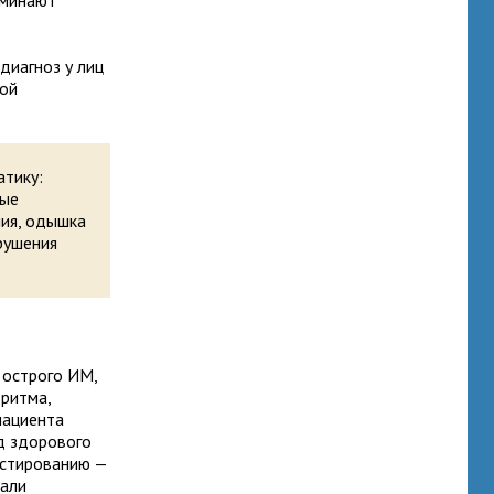
оминают
диагноз у лиц
ной
тику:
рые
ния, одышка
рушения
 острого ИМ,
 ритма,
пациента
д здорового
естированию —
дали