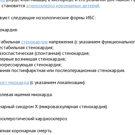
 становится
атеросклероз коронарных артерий
.
вуют следующие нозологические формы ИБС:
нокардия:
табильная
стенокардия
напряжения (с указанием функционального
естабильная стенокардия;
азоспастическая (спонтанная) стенокардия;
первые возникшая стенокардия;
рогрессирующая стенокардия;
анняя постинфарктная или послеоперационная стенокардия.
ркт миокарда
(с указанием локализации).
болевая ишемия миокарда.
онарный синдром Х (микроваскулярная стенокардия).
росклеротический кардиосклероз.
апная коронарная смерть.