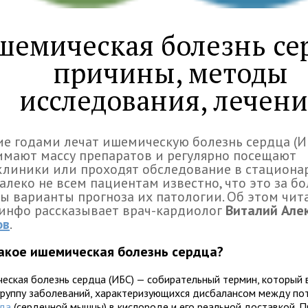
шемическая болезнь се
причины, методы
исследования, лечени
е годами лечат ишемическую болезнь сердца (ИБ
мают массу препаратов и регулярно посещают
линики или проходят обследование в стациона
алеко не всем пациентам известно, что это за бо
ы варианты прогноза их патологии. Об этом чит
инфо рассказывает врач-кардиолог
Виталий Але
ов
.
акое ишемическая болезнь сердца?
еская болезнь сердца (ИБС) — собирательный термин, который
 группу заболеваний, характеризующихся дисбалансом между п
да
(сердечной мышцы) в кислороде и его реальной доставкой. 