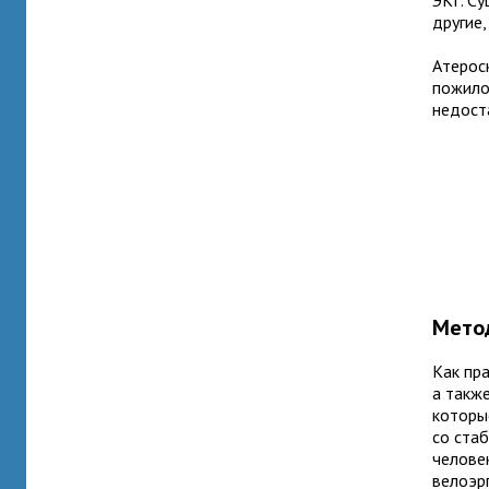
ЭКГ. С
другие
Атерос
пожило
недост
Мето
Как пр
а такж
которы
со ста
челове
велоэр