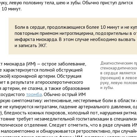
уку, левую половину тела, шею и зубы. Обычно приступ длится
 10 минут.
Боли в сердце, продолжающиеся более 10 минут и не к
повторным приемом нитроглицерина, подозрительны в 
инфаркта миокарда. В этом случае необходимо вызвать
и записать ЭКГ.
Диагностическим п
т миокарда (ИМ) — острое заболевание,
стенокардитическо
е характеризуется полной обструкцией
в сердце является
ркой) коронарной артерии. Обструкция
(проекция) в левое
ает в результате атеросклеротического
руку, левую полов
и зубы.
 артерии, ее спазма, а также образования
сосудистого
тромба
. Обычно острый ИМ
яркую симптоматику: интенсивные, нестерпимые боли в области 
е не купируются нитратами, падение артериального давления, 
), бледность кожных покровов, холодный пот, нарушения ритма,
стояние требует незамедлительной госпитализации в специализ
логическое отделение. Следует отметить, что в ряде случаев И
, малосимптомно и обнаруживается ретроспективно, при случай