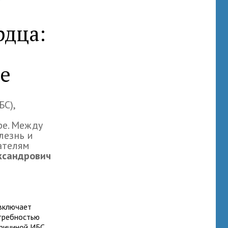
рдца:
е
С),
ре. Между
лезнь и
ателям
ксандрович
 включает
отребностью
Причиной ИБС