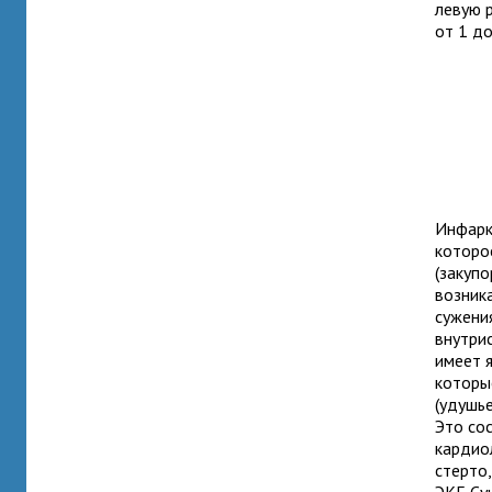
левую р
от 1 до
Инфарк
которо
(закупо
возник
сужения
внутри
имеет 
которы
(удушье
Это со
кардио
стерто