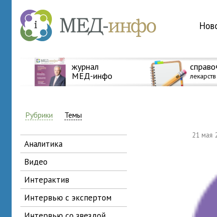
Нов
журнал
справо
МЕД-инфо
лекарств
Рубрики
Темы
21 мая
аналитика
видео
интерактив
интервью с экспертом
интервью со звездой