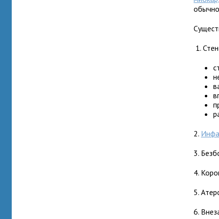
обычно
Сущест
1. Сте
с
н
в
в
п
р
2.
Инфа
3. Без
4. Кор
5. Ате
6. Внез