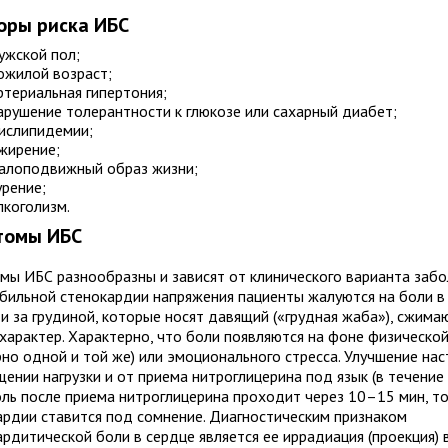
оры риска ИБС
ужской пол;
ожилой возраст;
ртериальная гипертония;
арушение толерантности к глюкозе или сахарный диабет;
ислипидемии;
жирение;
алоподвижный образ жизни;
урение;
лкоголизм.
томы ИБС
мы ИБС разнообразны и зависят от клинического варианта забол
абильной стенокардии напряжения пациенты жалуются на боли в
 и за грудиной, которые носят давящий («грудная жаба»), сжим
характер. Характерно, что боли появляются на фоне физической
рно одной и той же) или эмоционального стресса. Улучшение нас
ении нагрузки и от приема нитроглицерина под язык (в течение 
оль после приема нитроглицерина проходит через 10–15 мин, то
ардии ставится под сомнение. Диагностическим признаком
рдитической боли в сердце является ее иррадиация (проекция) 