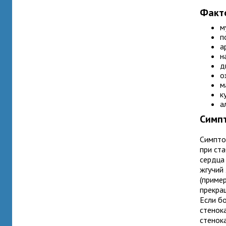
Факт
м
п
а
н
д
о
м
к
а
Симп
Симпто
при ст
сердца
жгучий 
(приме
прекращ
Если б
стенок
стенока