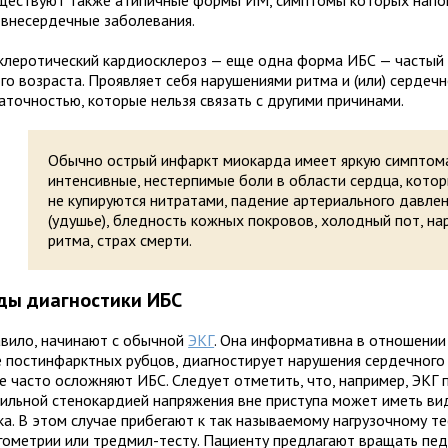
уществуют также атипичные формы ИМ, симптомы которых нап
, внесердечные заболевания.
клеротический кардиосклероз — еще одна форма ИБС — частый 
го возраста. Проявляет себя нарушениями ритма и (или) сердеч
аточностью, которые нельзя связать с другими причинами.
Обычно острый инфаркт миокарда имеет яркую симптома
интенсивные, нестерпимые боли в области сердца, кото
не купируются нитратами, падение артериального давле
(удушье), бледность кожных покровов, холодный пот, на
ритма, страх смерти.
ды диагностики ИБС
авило, начинают с обычной
ЭКГ
. Она информативна в отношении
е постинфарктных рубцов, диагностирует нарушения сердечного
е часто осложняют ИБС. Следует отметить, что, например, ЭКГ 
бильной стенокардией напряжения вне приступа может иметь ви
ка. В этом случае прибегают к так называемому нагрузочному т
гометрии или тредмил-тесту. Пациенту предлагают вращать пе