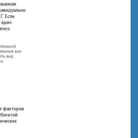
ованная
дивидуально
Г. Если
м врач
агноз
абильной
яжения вне
еть вид
а.
е факторов
 богатой
ических