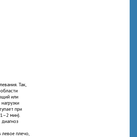
евания. Так,
 области
ающий или
 нагрузки
тупает при
1–2 мин).
 диагноз
в левое плечо,