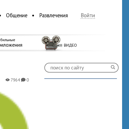
Общение
Развлечения
Войти
бильные
риложения
ВИДЕО
7964
0
X
K