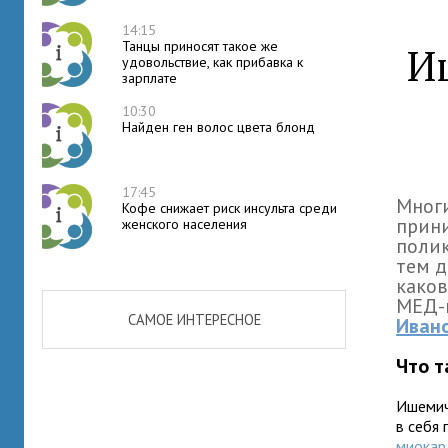
14:15
Танцы приносят такое же
И
удовольствие, как прибавка к
зарплате
10:30
Найден ген волос цвета блонд
17:45
Многи
Кофе снижает риск инсульта среди
прини
женского населения
полик
тем д
каков
МЕД-
САМОЕ ИНТЕРЕСНОЕ
Иван
Что т
Ишемич
в себя
миокар