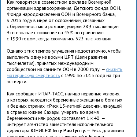
Как говорится в совместном докладе Всемирной
организации здравоохранения, Детского фонда ООН,
Фонда народонаселения ООН и Всемирного банка,
в 2013 году в мире от осложнений, связанных
с беременностью и родами, умерли 289 тыс. женщин.
Это означает снижение на 45% по сравнению
с 1990 годом, когда скончались 523 тыс. женщин.
Однако этих темпов улучшения недостаточно, чтобы
выполнить одну из восьми ЦРТ (Цели развития
тысячелетия), принятых международным
сообществом на саммите ООН в 2000 году, —
снизить
материнскую смертность
с 1990 по 2015 года на три
четверти.
Как сообщает ИТАР-ТАСС, налицо неравные условия,
в которых находятся беременные женщины в богатых
и бедных странах. «Риск 15-летней девочки, живущей
в странах южнее Сахары, умереть во время
беременности или родов составляет 1 к 40, —
цитирует агентство заместителя исполнительного
директора ЮНИСЕФ
Гиту Рао Гупту
. — Риск для жизни
девочки того же возраста, живущей в Европе,