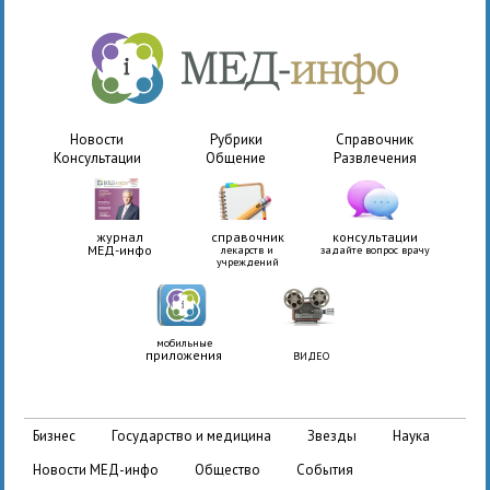
Новости
Рубрики
Справочник
Консультации
Общение
Развлечения
журнал
справочник
консультации
МЕД-инфо
лекарств и
задайте вопрос врачу
учреждений
мобильные
приложения
ВИДЕО
бизнес
государство и медицина
звезды
наука
новости МЕД-инфо
общество
события