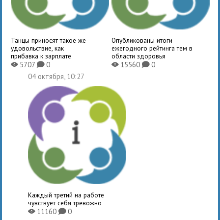
Танцы приносят такое же
Опубликованы итоги
удовольствие, как
ежегодного рейтинга тем в
прибавка к зарплате
области здоровья
5707
0
15560
0
X
K
X
K
04 октября, 10:27
Каждый третий на работе
чувствует себя тревожно
11160
0
X
K