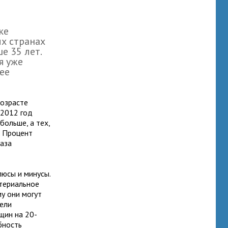
ке
х странах
е 35 лет.
я уже
ее
возрасте
 2012 год
 больше, а тех,
. Процент
раза
люсы и минусы.
териальное
у они могут
тели
нщин на 20-
бность