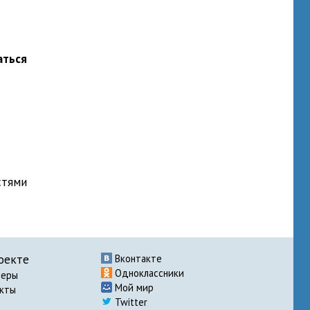
аться
стями
оекте
Вконтакте
Одноклассники
неры
Мой мир
акты
Twitter