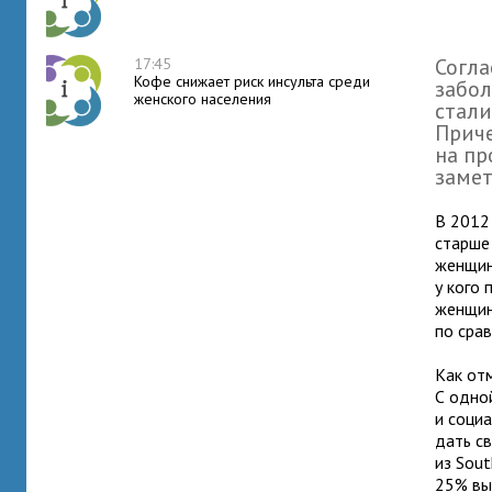
Согла
17:45
Кофе снижает риск инсульта среди
забол
женского населения
стали
Приче
на пр
замет
В 2012
старше
женщин
у кого
женщин
по сра
Как от
С одно
и соци
дать с
из Sout
25% вы