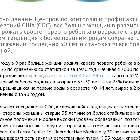
сно данным Центров по контролю и профилакти
еваний США (CDC), все больше женщин в развиты
 рожать своего первого ребенка в возрасте старш
м тенденция к более поздним родам сохраняетс
отяжении последних 30 лет и становится все бол
ной.
 году в 9 раз больше женщин родили своего первого ребенка в 
 35 по сравнению со статисткой за 1970 год. Начиная с 2000 по
, родивших первенца
в возрасте от 40 до 44 лет
, стало на 35%
 первый ребенок родился в возрасте 35-39 лет, — на 24% больше
, решившихся на первые роды в возрасте 40-44 лет, вырос в 2 
внению с 1990 годом.
мечают специалисты CDC, в сложившейся тенденции есть свои п
й стороны, женщины старше 35 лет имеют более стабильное ма
альное положение и более высокий уровень образования, поэтом
воим детям больше. С другой стороны, как отмечают исследова
hern California Center for Reproductive Medicine, у 20-летних же
ше вероятность зачатия естественным путем. К 35 годам спосо