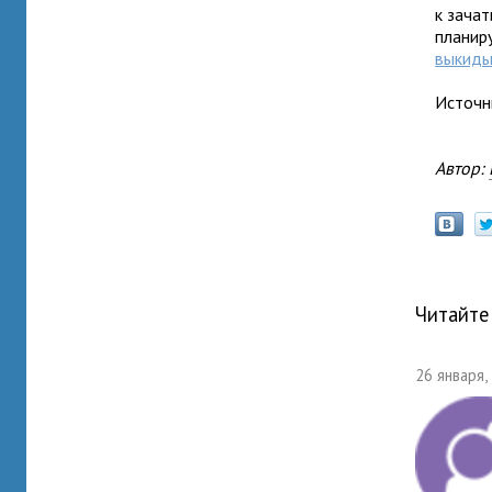
к зача
планир
выкид
Источн
Автор:
Читайте
26 января,