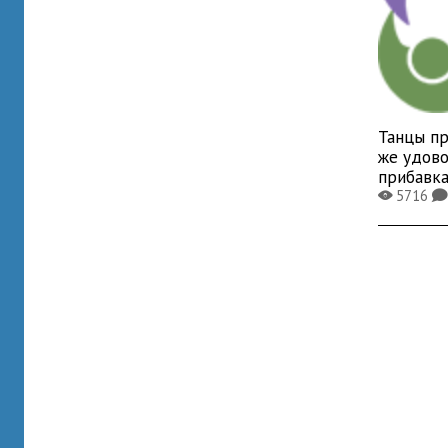
Танцы пр
же удово
прибавка
5716
X
K