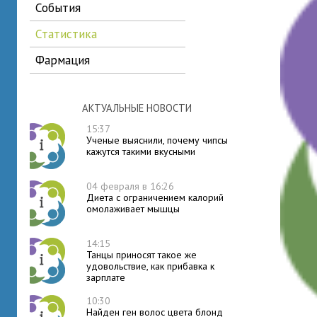
события
статистика
фармация
АКТУАЛЬНЫЕ НОВОСТИ
15:37
Ученые выяснили, почему чипсы
кажутся такими вкусными
04 февраля в 16:26
Диета с ограничением калорий
омолаживает мышцы
14:15
Танцы приносят такое же
удовольствие, как прибавка к
зарплате
10:30
Найден ген волос цвета блонд