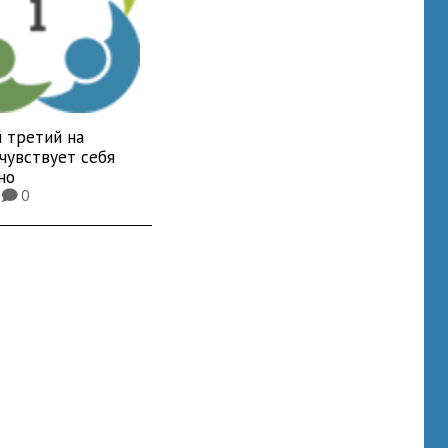
 третий на
чувствует себя
но
2
0
K