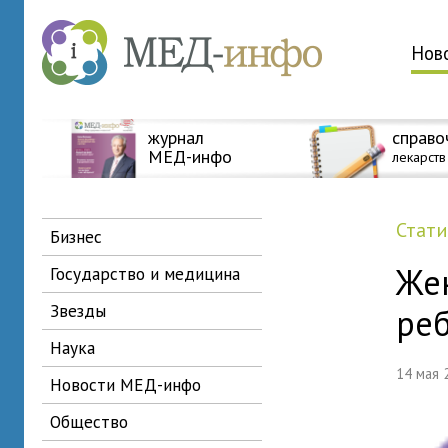
Нов
журнал
справо
МЕД-инфо
лекарств
стат
бизнес
Же
государство и медицина
звезды
ре
наука
14 мая
новости МЕД-инфо
общество