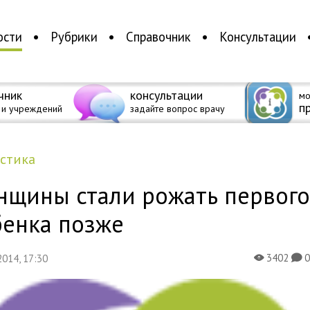
ости
Рубрики
Справочник
Консультации
чник
консультации
мо
п
 и учреждений
задайте вопрос врачу
истика
нщины стали рожать первог
бенка позже
3402
 2014, 17:30
X
K