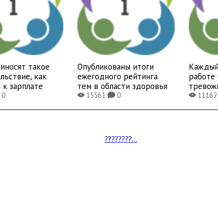
иносят такое
Опубликованы итоги
Каждый
льствие, как
ежегодного рейтинга
работе 
 к зарплате
тем в области здоровья
тревож
0
15561
0
1116
X
K
X
????????...