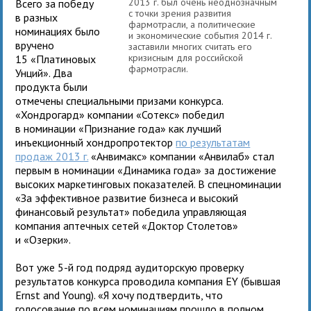
2013 г. был очень неоднозначным
Всего за победу
с точки зрения развития
в разных
фармотрасли, а политические
номинациях было
и экономические события 2014 г.
вручено
заставили многих считать его
кризисным для российской
15 «Платиновых
фармотрасли.
Унций». Два
продукта были
отмечены специальными призами конкурса.
«Хондрогард» компании «Сотекс» победил
в номинации «Признание года» как лучший
инъекционный хондропротектор
по результатам
продаж 2013 г.
«Анвимакс» компании «Анвилаб» стал
первым в номинации «Динамика года» за достижение
высоких маркетинговых показателей. В спецноминации
«За эффективное развитие бизнеса и высокий
финансовый результат» победила управляющая
компания аптечных сетей «Доктор Столетов»
и «Озерки».
Вот уже 5-й год подряд аудиторскую проверку
результатов конкурса проводила компания EY (бывшая
Ernst and Young). «Я хочу подтвердить, что
голосование по всем номинациям прошло в полном