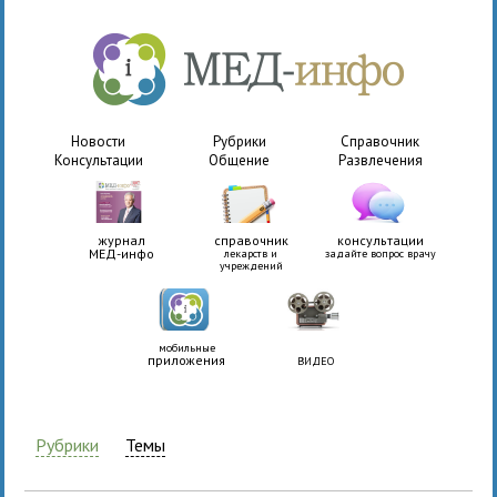
Новости
Рубрики
Справочник
Консультации
Общение
Развлечения
журнал
справочник
консультации
МЕД-инфо
лекарств и
задайте вопрос врачу
учреждений
мобильные
приложения
ВИДЕО
Рубрики
Темы