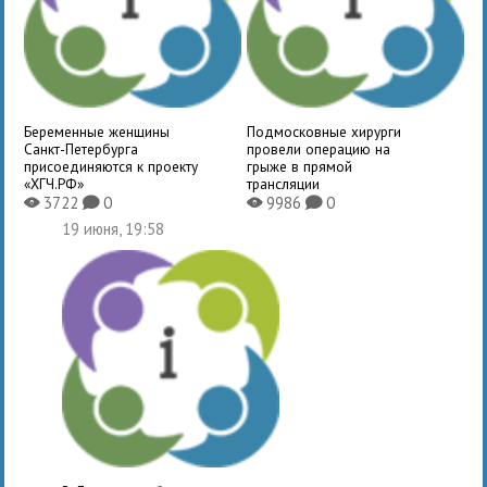
Беременные женщины
Подмосковные хирурги
Санкт-Петербурга
провели операцию на
присоединяются к проекту
грыже в прямой
«ХГЧ.РФ»
трансляции
3722
0
9986
0
X
K
X
K
19 июня, 19:58