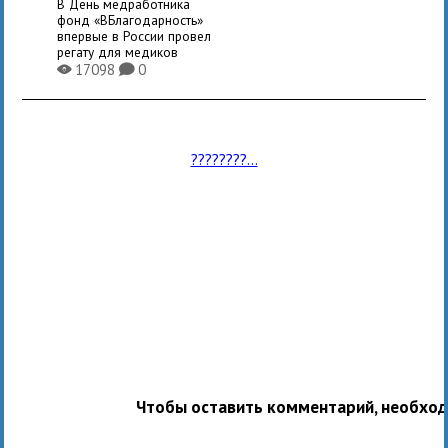
В День медработника
фонд «ВБлагодарность»
впервые в России провел
регату для медиков
17098
0
X
K
????????...
Чтобы оставить комментарий, необхо