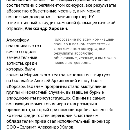
соответствии с регламентом конкурса, все результаты
абсолютно объективные, честные, и им можно
полностью доверять», — заявил партнер EY,
ответственный за аудит компаний фармацевтической
отрасли,
Александр Хорович
.
Голосование по всем номинациям
Атмосферу
прошло в полном соответствии
праздника в этот
с регламентом конкурса, все
вечер создали
результаты абсолютно
замечательные
объективные, честные, и им можно
полностью доверять.
артисты, среди
которых были
солисты Мариинского театра, исполнитель-виртуоз
на балалайке Алексей Архиповский и шоу-балет
«Корсар». Гвоздем программы стало выступление
группы «Несчастный случай», вызвавшее бурные
аплодисменты присутствующих. Одним из самых
волнующих моментов вечера стал розыгрыш
бриллианта, который при помощи жребия нашел себе
хозяина среди гостей церемонии. Счастливым
обладателем приза стал исполнительный директор
ООО «Сэлвим» Александр Жилов.