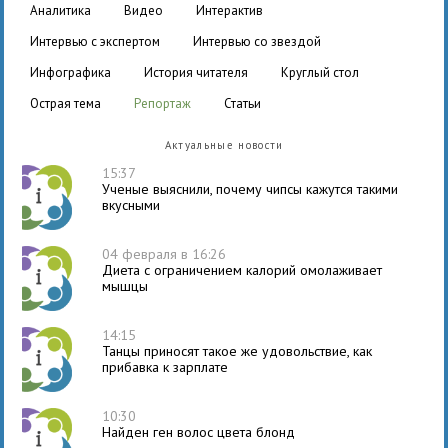
аналитика
видео
интерактив
интервью с экспертом
интервью со звездой
инфографика
история читателя
круглый стол
острая тема
репортаж
статьи
Актуальные новости
15:37
Ученые выяснили, почему чипсы кажутся такими
вкусными
04 февраля в 16:26
Диета с ограничением калорий омолаживает
мышцы
14:15
Танцы приносят такое же удовольствие, как
прибавка к зарплате
10:30
Найден ген волос цвета блонд