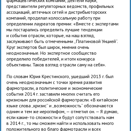
фармацевтических компаний, деятели науки,
представители регуляторных ведомств, профильных
ассоциаций, аптечных сетей и дистрибьюторских
компаний, проделал колоссальную работу при
определении лауреатов премии: «Вместе с экспертами
мы постарались определить лучшие тенденции
и события отрасли, которые, на наш взгляд,
заслуживают быть отмеченными „Платиновой Унцией“.
Круг экспертов был широк, мнения очень
неоднозначные. Но экспертное сообщество
определило победителей, и итоги конкурса
объективны. Таков взгляд отрасли саму на себя».
По словам Юрия Крестинского, ушедший 2013 г. был
очень неоднозначным с точки зрения развития
фармотрасли, а политические и экономические
события 2014 г. заставили многих считать его
кризисным для российской фармотрасли. «В китайском
языке слова „кризис“ и „возможность“ обозначаются
одним и тем же иероглифом, — отметил он. — Я думаю,
если какие-то сложности и будут сопутствовать нам
в 2014 г., то мы сможем найти и использовать много
положительного во благо фармотрасли и всех