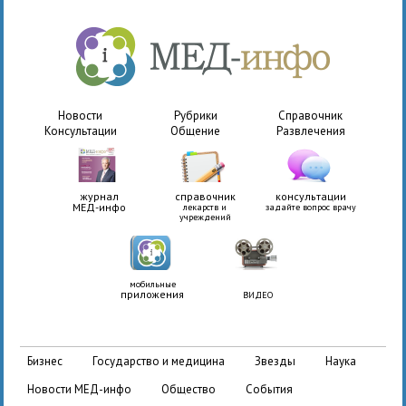
Новости
Рубрики
Справочник
Консультации
Общение
Развлечения
журнал
справочник
консультации
МЕД-инфо
лекарств и
задайте вопрос врачу
учреждений
мобильные
приложения
ВИДЕО
бизнес
государство и медицина
звезды
наука
новости МЕД-инфо
общество
события