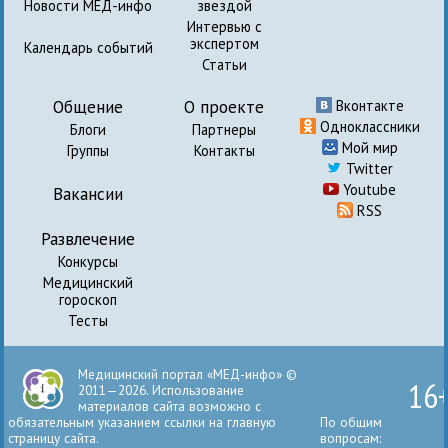
Новости МЕД-инфо
звездой
Интервью с
экспертом
Календарь событий
Статьи
Общение
О проекте
Вконтакте
Одноклассники
Блоги
Партнеры
Мой мир
Группы
Контакты
Twitter
Youtube
Вакансии
RSS
Развлечение
Конкурсы
Медицинский
гороскоп
Тесты
Медицинский портал «МЕД-инфо» ©
16
2011—2026. Использование
материалов сайта возможно с
обязательным указанием ссылки на главную
По общим
страницу сайта.
вопросам: