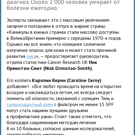
диагноз. Около 2 000 человек умирает от
болезни ежегодно.
Эксперты связывают это с массовым увлечением
загаром и поездками в отпуск в жаркие страны.
«Каникулы в южных странах стали массово доступны
в Великобритании примерно с середины 1970-х годов.
Однако мы все знаем, что излишнее солнечное
излучение опасно для кожи и может стать причиной
развития
рака
», — предостерегает руководитель
отдела статистики Cancer Research UK
Ник
Ормистон-Смит (Nick Ormiston-Smith)
.
Его коллега
Каролин Керни (Caroline Cerny)
добавляет: «Все любят проводить время на открытом
воздухе и наслаждаться летом, но всегда следует
помнить об опасности, связанной с солнцем. Тень и
солнцезащитный крем
с фильтром не менее 15 SPF
могут стать нашими лучшими друзьями
в профилактике рака». Стоит также отметить, что
благодаря современным методам лечения
8 из 10 больных, согласно данным исследователей,
смогли победить меланому.