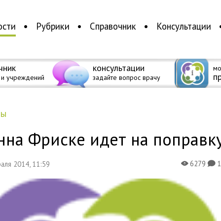
ости
Рубрики
Справочник
Консультации
чник
консультации
мо
п
 и учреждений
задайте вопрос врачу
ды
нна Фриске идет на поправк
6279
раля 2014, 11:59
X
K