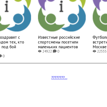
оздравят с
Известные российские
Футбол
дом тех, кто
спортсмены посетили
встрети
 под бой
маленьких пациентов
Москве
в
24922
0
2255
X
K
X
0
K
????????...