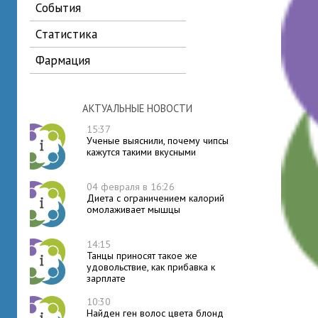
события
статистика
фармация
АКТУАЛЬНЫЕ НОВОСТИ
15:37
Ученые выяснили, почему чипсы
кажутся такими вкусными
04 февраля в 16:26
Диета с ограничением калорий
омолаживает мышцы
14:15
Танцы приносят такое же
удовольствие, как прибавка к
зарплате
10:30
Найден ген волос цвета блонд