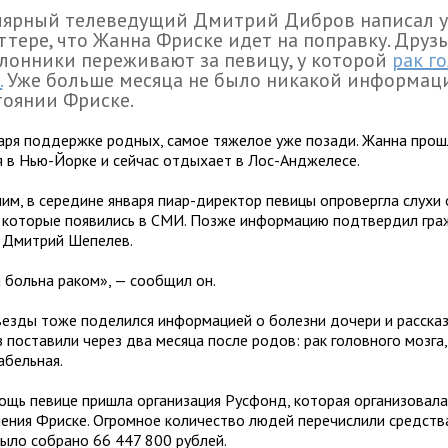
лярный телеведущий Дмитрий Дибров написал у
ттере, что Жанна Фриске идет на поправку. Друзь
лонники переживают за певицу, у которой
рак г
.
Уже больше месяца не было никакой информац
тоянии Фриске.
аря поддержке родных, самое тяжелое уже позади. Жанна прош
я в Нью-Йорке и сейчас отдыхает в Лос-Анджелесе.
им, в середине января пиар-директор певицы опровергла слухи 
 которые появились в СМИ. Позже информацию подтвердил гра
 Дмитрий Шепелев.
 больна раком», — сообщил он.
везды тоже поделился информацией о болезни дочери и рассказ
 поставили через два месяца после родов: рак головного мозга
абельная.
ощь певице пришла организация Русфонд, которая организовала
чения Фриске. Огромное количество людей перечислили средства
было собрано 66 447 800 рублей.