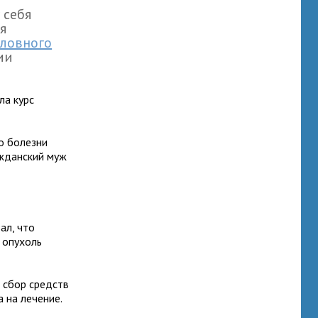
 себя
я
оловного
ии
ла курс
о болезни
жданский муж
ал, что
, опухоль
 сбор средств
 на лечение.