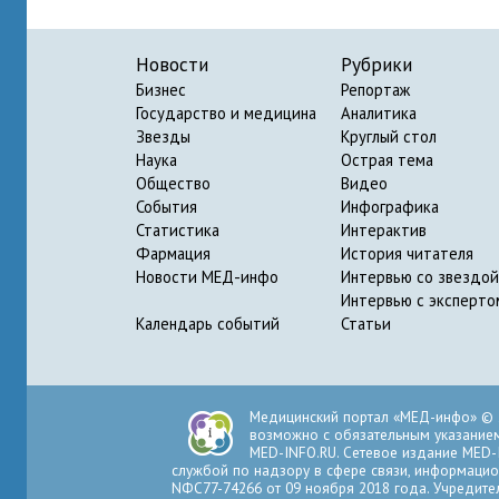
Новости
Рубрики
Бизнес
Репортаж
Государство и медицина
Аналитика
Звезды
Круглый стол
Наука
Острая тема
Общество
Видео
События
Инфографика
Статистика
Интерактив
Фармация
История читателя
Новости МЕД-инфо
Интервью со звездой
Интервью с эксперто
Календарь событий
Статьи
Медицинский портал «МЕД-инфо» © 
возможно с обязательным указанием 
MED-INFO.RU. Сетевое издание MED-
службой по надзору в сфере связи, информацио
NФС77-74266 от 09 ноября 2018 года. Учредите