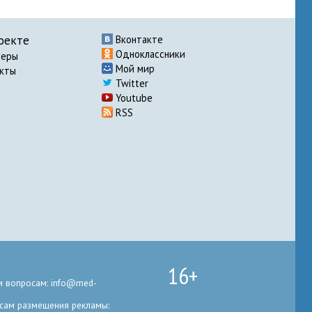
оекте
Вконтакте
Одноклассники
неры
Мой мир
акты
Twitter
Youtube
RSS
16+
 вопросам: info@med-
сам размещения рекламы: