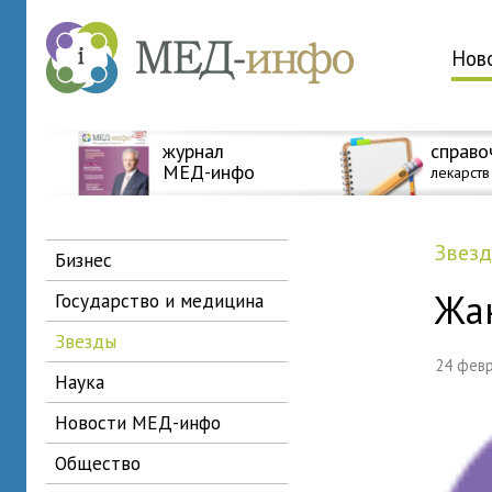
Нов
журнал
справо
МЕД-инфо
лекарств
звез
бизнес
Жа
государство и медицина
звезды
24 фев
наука
новости МЕД-инфо
общество