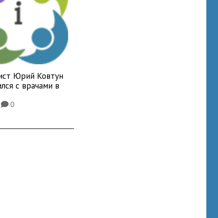
ист Юрий Ковтун
лся с врачами в
5
0
K