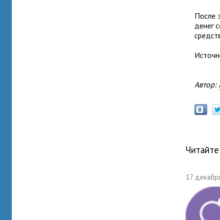
После э
денег 
средст
Источн
Автор:
Читайте
17 декабря