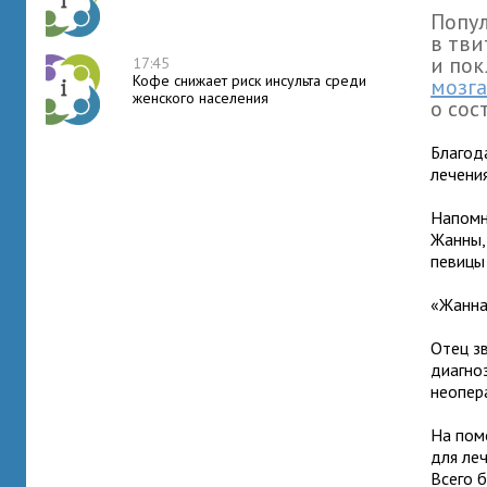
Попу
в тви
и пок
17:45
Кофе снижает риск инсульта среди
мозга
женского населения
о сос
Благод
лечени
Напомн
Жанны,
певицы
«Жанна
Отец з
диагноз
неопер
На пом
для ле
Всего 