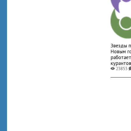
Звезды п
Новым го
работает
куранто
23853
X