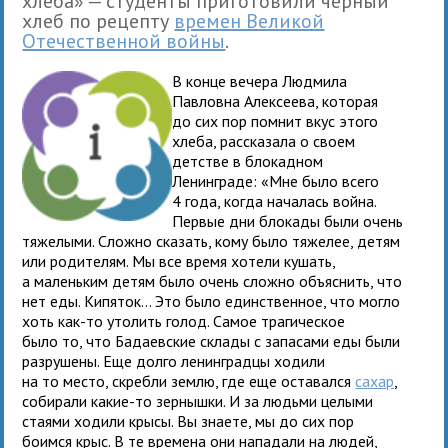
хлеба» — студенты приготовили черный
хлеб по рецепту
времен Великой
Отечественной войны
.
В конце вечера Людмила
Павловна Алексеева, которая
до сих пор помнит вкус этого
хлеба, рассказала о своем
детстве в блокадном
Ленинграде: «Мне было всего
4 года, когда началась война.
Первые дни блокады были очень
тяжелыми. Сложно сказать, кому было тяжелее, детям
или родителям. Мы все время хотели кушать,
а маленьким детям было очень сложно объяснить, что
нет еды. Кипяток... Это было единственное, что могло
хоть как-то утолить голод. Самое трагическое
было то, что Бадаевские склады с запасами еды были
разрушены. Еще долго ленинградцы ходили
на то место, скребли землю, где еще оставался
сахар
,
собирали какие-то зернышки. И за людьми целыми
стаями ходили крысы. Вы знаете, мы до сих пор
боимся крыс. В те времена они нападали на людей,