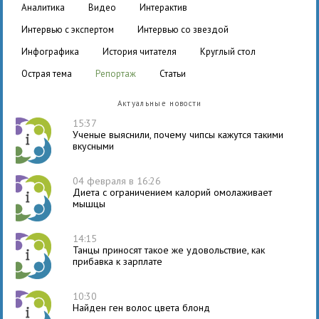
аналитика
видео
интерактив
интервью с экспертом
интервью со звездой
инфографика
история читателя
круглый стол
острая тема
репортаж
статьи
Актуальные новости
15:37
Ученые выяснили, почему чипсы кажутся такими
вкусными
04 февраля в 16:26
Диета с ограничением калорий омолаживает
мышцы
14:15
Танцы приносят такое же удовольствие, как
прибавка к зарплате
10:30
Найден ген волос цвета блонд