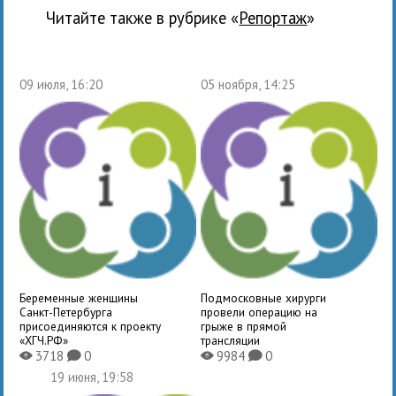
Читайте также в рубрике «
Репортаж
»
09 июля, 16:20
05 ноября, 14:25
Беременные женщины
Подмосковные хирурги
Санкт-Петербурга
провели операцию на
присоединяются к проекту
грыже в прямой
«ХГЧ.РФ»
трансляции
3718
0
9984
0
X
K
X
K
19 июня, 19:58