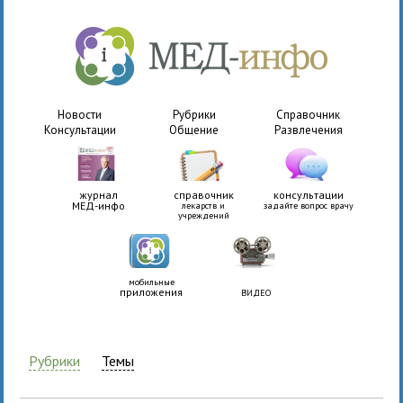
Новости
Рубрики
Справочник
Консультации
Общение
Развлечения
журнал
справочник
консультации
МЕД-инфо
лекарств и
задайте вопрос врачу
учреждений
мобильные
приложения
ВИДЕО
Рубрики
Темы