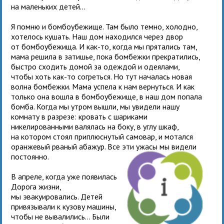
на маленьких детей...
Я помню и бомбоубежище. Там было темно, холодно,
хотелось кушать. Наш дом находился через двор
от бомбоубежища. И как-то, когда мы прятались там,
мама решила в затишье, пока бомбежки прекратились,
быстро сходить домой за одеждой и одеялами,
чтобы хоть как-то согреться. Но тут началась новая
волна бомбежки. Мама успела к нам вернуться. И как
только она вошла в бомбоубежище, в наш дом попала
бомба. Когда мы утром вышли, мы увидели нашу
комнату в разрезе: кровать с шариками
никелированными валялась на боку, в углу шкаф,
на котором стоял приплюснутый самовар, и мотался
оранжевый рваный абажур. Все эти ужасы мы видели
постоянно.
В апреле, когда уже появилась
Дорога жизни,
мы эвакуировались. Детей
привязывали к кузову машины,
чтобы не вывалились... Были