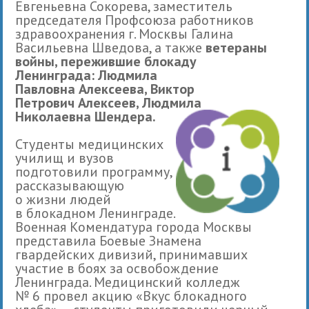
Евгеньевна Сокорева, заместитель
председателя Профсоюза работников
здравоохранения г. Москвы Галина
Васильевна Шведова, а также
в
етераны
войны, пережившие блокаду
Ленинграда
:
Людмила
Павловна
Алексеева
,
Виктор
Петрович
Алексеев, Людмила
Николаевна Шендера.
Студенты медицинских
училищ и вузов
подготовили программу,
рассказывающую
о жизни людей
в блокадном Ленинграде.
Военная Комендатура города Москвы
представила Боевые Знамена
гвардейских дивизий, принимавших
участие в боях за освобождение
Ленинграда. Медицинский колледж
№ 6 провел акцию «Вкус блокадного