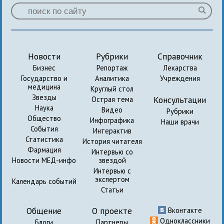
Новости
Рубрики
Справочник
Бизнес
Репортаж
Лекарства
Государство и
Аналитика
Учреждения
медицина
Круглый стол
Звезды
Консультации
Острая тема
Наука
Видео
Рубрики
Общество
Инфографика
Наши врачи
События
Интерактив
Статистика
История читателя
Фармация
Интервью со
Новости МЕД-инфо
звездой
Интервью с
экспертом
Календарь событий
Статьи
Общение
О проекте
Вконтакте
Одноклассники
Блоги
Партнеры