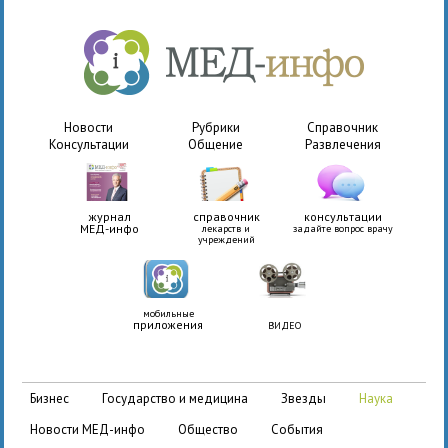
Новости
Рубрики
Справочник
Консультации
Общение
Развлечения
журнал
справочник
консультации
МЕД-инфо
лекарств и
задайте вопрос врачу
учреждений
мобильные
приложения
ВИДЕО
бизнес
государство и медицина
звезды
наука
новости МЕД-инфо
общество
события