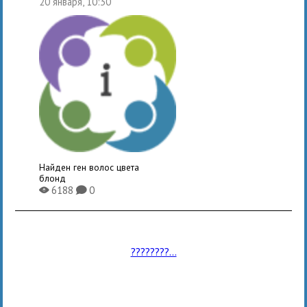
20 января, 10:30
Найден ген волос цвета
блонд
6188
0
X
K
????????...