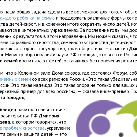
ня наша общая задача сделать все возможное для того, чтобы 
каждого ребенка на семью
и поддержать различные формы семе
тва детей-сирот, и в конечном итоге сократить число детей, к
ываются в интернатных учреждениях. За последние годы мы дос
ленных результатов в этом направлении. Мы можем сказать, что
леме социального сиротства, семейного устройства детей-сирот
е как со стороны государства, так и общества»,
—
отметил
Дм
ов
. Министр образования и науки РФ сообщил, что всего в Росс
с. семей
воспитывают детей, оставшихся без попечения родите
м, что в Колонном зале Дома союзов, где состоялся Форум, со
риемных семей
со всех регионов России. «Это такая убедительн
ссии. Это такая надежда. Это такая опора не только для ваших 
серьезный пример для всех россиян»
,
— сказала вице-премьер Пр
га Голодец
.
Голодец
зачитала приветствие
Правительства РФ
Дмитрия
дева
, в котором говорится, что
е проблем сиротства
, укрепление
ута семьи и защита детей — это