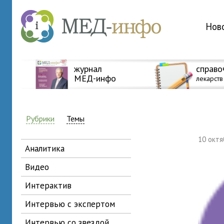
Нов
журнал
справо
МЕД-инфо
лекарств
Рубрики
Темы
10 окт
аналитика
видео
интерактив
интервью с экспертом
интервью со звездой