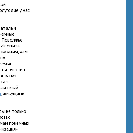
кой
олугодие у нас
Натальи
риемные
 в Поволжье
 Из опыта
е важным, чем
нно
семья
о творчества
азования
стал
сравнимый
и
, живущими
ды не только
рство
емам приемных
низациям,