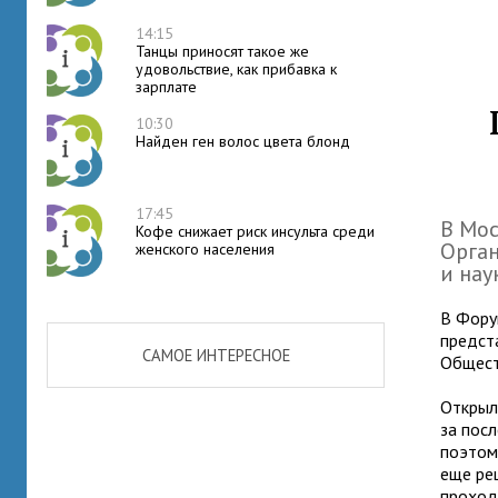
14:15
Танцы приносят такое же
удовольствие, как прибавка к
зарплате
10:30
Найден ген волос цвета блонд
17:45
В Мос
Кофе снижает риск инсульта среди
Орга
женского населения
и нау
В Фору
предст
САМОЕ ИНТЕРЕСНОЕ
Общест
Открыл
за пос
поэтом
еще ре
проход