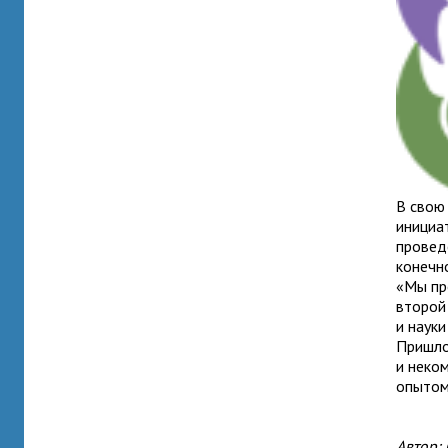
В свою
инициа
провед
конечн
«Мы пр
второй
и наук
Пришло
и неко
опытом
Автор: