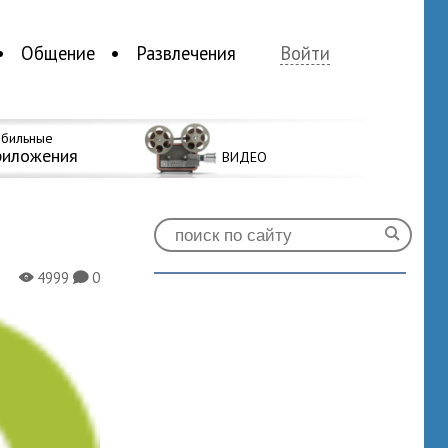
Общение
Развлечения
Войти
бильные
риложения
ВИДЕО
4999
0
X
K