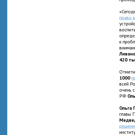
«Сегод
право 
устройс
воспит
опреде
к проб
внимани
Ливан
420 ты
Отмети
1000
п
всей Ро
очень 
РФ
Оль
Ольга 
главы 
Медве
решени
инстит