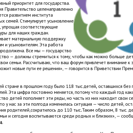
овный приоритет для государства.
ня Правительство целенаправленно
ется развитием института
ых семей. Стимулирует усыновление
у, упрощая соответствующие
уры для наших граждан.
ивает материальную поддержку
ам и усыновителям. Эта работа
продолжена. Все мы — государство
ство — должны стремиться к тому, чтобы как можно больше де
свои семьи. Рассчитываю, что ваш форум привлечет внимание к
ложит новые пути ее решения», — говорится в Приветствии Пре
ей стране в прошлом году было 118 тыс.детей
,
оставшихся без 
лей. Эта цифра постоянно меняется, потому что каждый год как
тво детей пополняет эти ряды, но часть из них находит свои с
то у нас за эти полгода изменилась ситуация — число детей, ос
ния родителей,сократилось до 110 тыс
.
Таким образом, 8 тыс. д
емьи и сегодня воспитываются среди родных и близких», — соо
ц
.