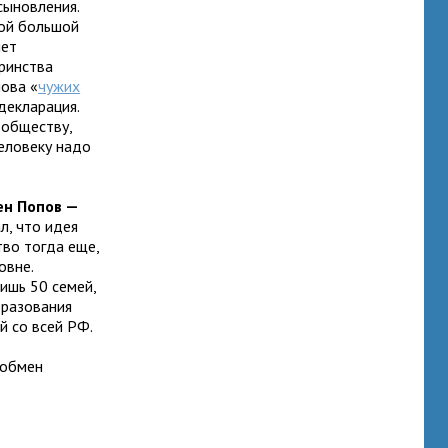
ыновления.
той большой
яет
ринства
лова «
чужих
декларация.
 обществу,
еловеку надо
ен Попов —
л, что идея
во тогда еще,
овне.
ишь 50 семей,
бразования
й со всей РФ.
 обмен