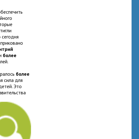
обеспечить
йного
оторые
тигли
 сегодня
 приковано
итрий
ии
более
лей.
бралось
более
ая сила для
детей. Это
авительства