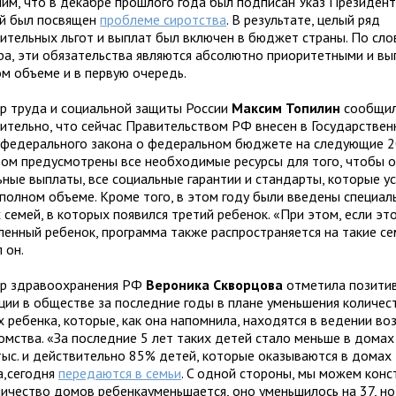
им, что в декабре прошлого года был подписан Указ Президент
й был посвящен
проблеме сиротства
. В результате, целый ряд
ительных льгот и выплат был включен в бюджет страны. По сло
ра, эти обязательства являются абсолютно приоритетными и в
ом объеме и в первую очередь.
р труда и социальной защиты России
Максим
Топилин
сообщи
ительно, что сейчас Правительством РФ внесен в Государстве
 федерального закона о федеральном бюджете на следующие 20
ром предусмотрены все необходимые ресурсы для того, чтобы о
ьные выплаты, все социальные гарантии и стандарты, которые у
 полном объеме. Кроме того, в этом году были введены специал
 семей, в которых появился третий ребенок. «При этом, если эт
ленный ребенок, программа также распространяется на такие се
 он.
р здравоохранения РФ
Вероника Скворцова
отметила позити
ции в обществе за последние годы в плане уменьшения количес
х ребенка, которые, как она напомнила, находятся в ведении во
омства. «За последние 5 лет таких детей стало меньше в домах
 тыс. и действительно 85% детей, которые оказываются в домах
а,сегодня
передаются в семьи
. C одной стороны, мы можем конс
личество домов ребенкауменьшается, оно уменьшилось на 37, но 