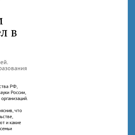
м
л в
ей.
разования
ства РФ,
ауки России,
 организаций.
ояснив, что
ьстве,
ют и какие
 семьи