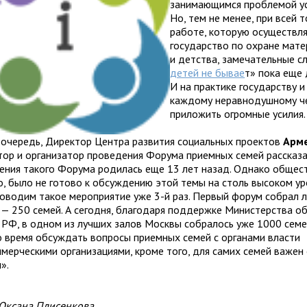
занимающимся проблемой ус
Но, тем не менее, при всей 
работе, которую осуществл
государство по охране мате
и детства, замечательные с
детей не бывае
т» пока еще 
И на практике государству и
каждому неравнодушному ч
приложить огромные усилия.
 очередь, Директор Центра развития социальных проектов
Арм
тор и организатор проведения Форума приемных семей рассказа
ения такого Форума родилась еще 13 лет назад. Однако общест
о, было не готово к обсуждению этой темы на столь высоком ур
оводим такое мероприятие уже 3-й раз. Первый форум собрал л
 — 250 семей. А сегодня, благодаря поддержке Министерства о
и РФ, в одном из лучших залов Москвы собралось уже 1000 семе
 время обсуждать вопросы приемных семей с органами власти
ммерческими организациями, кроме того, для самих семей важен
».
Оксана Плисенкова