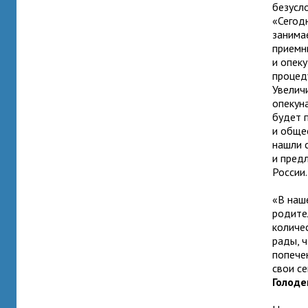
безусл
«Сегод
занима
приемн
и опек
процед
Увелич
опекун
будет 
и обще
нашли 
и пред
России.
«В наш
родите
количес
рады, ч
попече
свои с
Голоде