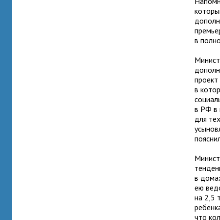
Напомн
которы
дополн
премье
в полн
Минист
дополн
проект
в кото
социал
в РФ в
для тех
усынов
пояснил
Минист
тенден
в дома
ею вед
на 2,5
ребенк
что ко