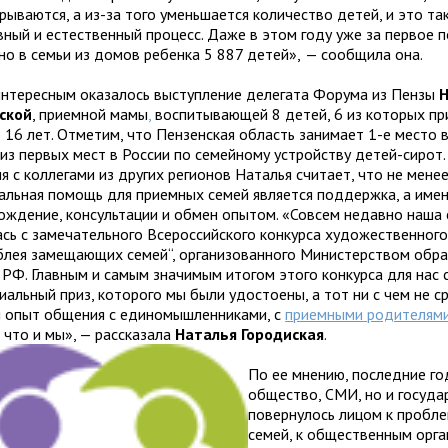
рываются, а из-за того уменьшается количество детей, и это та
ный и естественный процесс. Даже в этом году уже за первое п
но в семьи из домов ребенка 5 887 детей»,
— сообщила она.
нтересным оказалось выступление делегата Форума из Пензы
ской
, приемной мамы
,
воспитывающей 8 детей, 6 из которых п
о 16 лет. Отметим, что Пензенская область занимает 1-е место
 из первых мест в России по семейному устройству детей-сирот.
я с коллегами из других регионов Наталья считает, что не мене
альная помощь для приемных семей является поддержка, а име
ождение, консультации и обмен опытом. «Совсем недавно наша 
ась с замечательного Всероссийского конкурса художественног
блея замещающих семей“, организованного Министерством обр
 РФ. Главным и самым значимым итогом этого конкурса для нас 
иальный приз, которого мы были удостоены, а тот ни с чем не 
 опыт общения с единомышленниками, с
приемными родителям
 что и мы», — рассказала
Наталья Городиская
.
По ее мнению, последние го
общество, СМИ, но и госуда
повернулось лицом к пробл
семей, к общественным орга