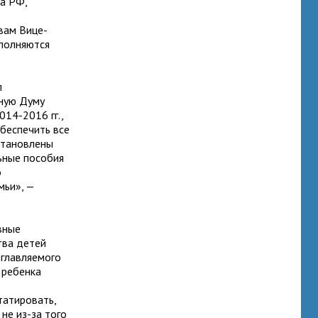
а РФ,
вам Вице-
ыполняются
л
нную Думу
14-2016 гг.,
беспечить все
становлены
ьные пособия
о
мьи», —
вные
тва детей
зглавляемого
 ребенка
татировать,
не из-за того