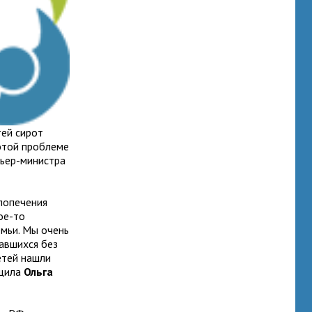
тей сирот
 этой проблеме
мьер-министра
попечения
ое-то
емьи. Мы очень
тавшихся без
етей нашли
бщила
Ольга