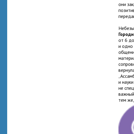
они зак
позитив
переда
Небезы
Городи
от 6 д
и одно
общени
матери
сопров
вернул
„Ассам
и науки
не спец
важный
тем же,