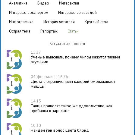
аналитика
видео
интерактив
интервью с экспертом
интервью со звездой
инфографика
история читателя
круглый стол
острая тема
репортаж
статьи
Актуальные новости
15:37
Ученые выяснили, почему чипсы кажутся такими
вкусными
04 февраля в 16:26
Диета с ограничением калорий омолаживает
мышцы
14:15
Танцы приносят такое же удовольствие, как
прибавка к зарплате
10:30
Найден ген волос цвета блонд