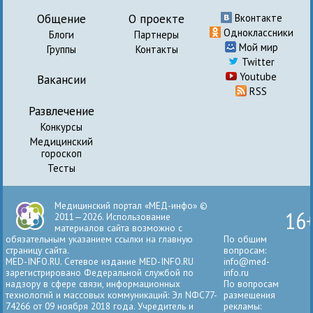
Общение
О проекте
Вконтакте
Одноклассники
Блоги
Партнеры
Мой мир
Группы
Контакты
Twitter
Youtube
Вакансии
RSS
Развлечение
Конкурсы
Медицинский
гороскоп
Тесты
Медицинский портал «МЕД-инфо» ©
16
2011—2026. Использование
материалов сайта возможно с
обязательным указанием ссылки на главную
По общим
страницу сайта.
вопросам:
MED-INFO.RU. Сетевое издание MED-INFO.RU
info@med-
зарегистрировано Федеральной службой по
info.ru
надзору в сфере связи, информационных
По вопросам
технологий и массовых коммуникаций: Эл NФС77-
размещения
74266 от 09 ноября 2018 года. Учредитель и
рекламы: