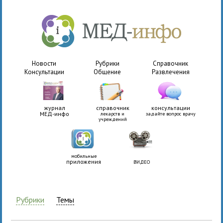
Новости
Рубрики
Справочник
Консультации
Общение
Развлечения
журнал
справочник
консультации
МЕД-инфо
лекарств и
задайте вопрос врачу
учреждений
мобильные
приложения
ВИДЕО
Рубрики
Темы