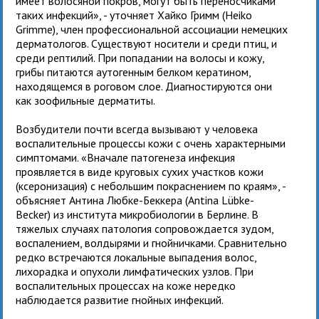
имеет волосяной покров, могут быть переносчиками
таких инфекций», - уточняет Хайко Гримм (Heiko
Grimme), член профессиональной ассоциации немецких
дерматологов. Существуют носители и среди птиц, и
среди рептилий. При попадании на волосы и кожу,
грибы питаются аутогенным белком кератином,
находящемся в роговом слое. Диагностируются они
как зоофильные дерматиты.
Возбудители почти всегда вызывают у человека
воспалительные процессы кожи с очень характерными
симптомами. «Вначале патогенеза инфекция
проявляется в виде круговых сухих участков кожи
(ксеронизация) с небольшим покраснением по краям», -
объясняет Антина Любке-Беккера (Antina Lübke-
Becker) из института микробиологии в Берлине. В
тяжелых случаях патология сопровождается зудом,
воспалением, волдырями и гнойничками. Сравнительно
редко встречаются локальные выпадения волос,
лихорадка и опухоли лимфатических узлов. При
воспалительных процессах на коже нередко
наблюдается развитие гнойных инфекций.