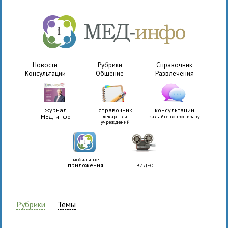
Новости
Рубрики
Справочник
Консультации
Общение
Развлечения
журнал
справочник
консультации
МЕД-инфо
лекарств и
задайте вопрос врачу
учреждений
мобильные
приложения
ВИДЕО
Рубрики
Темы