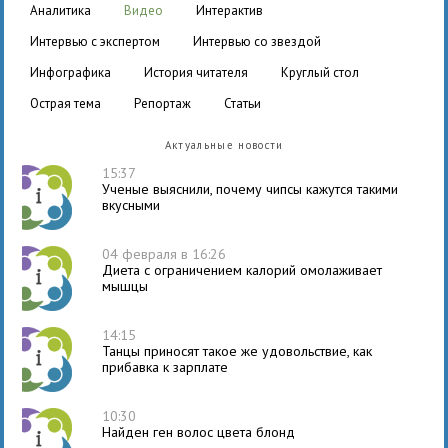
аналитика
видео
интерактив
интервью с экспертом
интервью со звездой
инфографика
история читателя
круглый стол
острая тема
репортаж
статьи
Актуальные новости
15:37
Ученые выяснили, почему чипсы кажутся такими
вкусными
04 февраля в 16:26
Диета с ограничением калорий омолаживает
мышцы
14:15
Танцы приносят такое же удовольствие, как
прибавка к зарплате
10:30
Найден ген волос цвета блонд