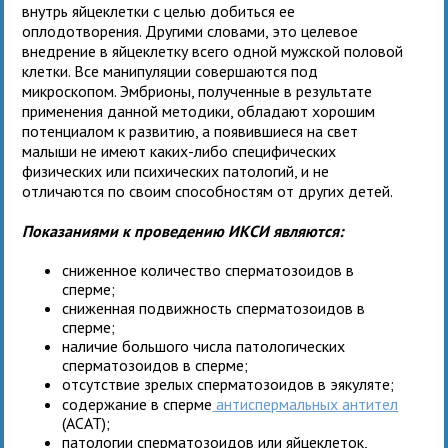
внутрь яйцеклетки с целью добиться ее
оплодотворения. Другими словами, это целевое
внедрение в яйцеклетку всего одной мужской половой
клетки. Все манипуляции совершаются под
микроскопом. Эмбрионы, полученные в результате
применения данной методики, обладают хорошим
потенциалом к развитию, а появившиеся на свет
малыши не имеют каких-либо специфических
физических или психических патологий, и не
отличаются по своим способностям от других детей.
Показаниями к проведению ИКСИ являются:
сниженное количество сперматозоидов в
сперме;
сниженная подвижность сперматозоидов в
сперме;
наличие большого числа патологических
сперматозоидов в сперме;
отсутствие зрелых сперматозоидов в эякуляте;
содержание в сперме
антиспермальных антител
(АСАТ);
патологии сперматозоидов или яйцеклеток,