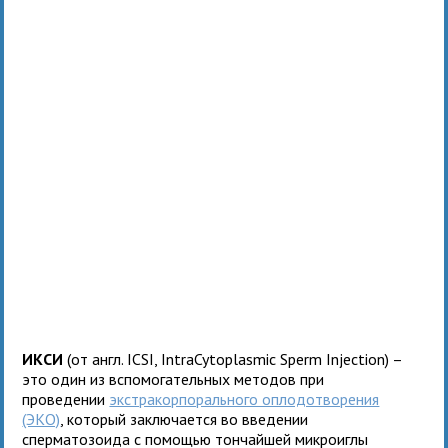
ИКСИ
(от англ. ICSI, IntraCytoplasmic Sperm Injection) –
это один из вспомогательных методов при
проведении
экстракорпорального оплодотворения
(ЭКО)
, который заключается во введении
сперматозоида с помощью тончайшей микроиглы