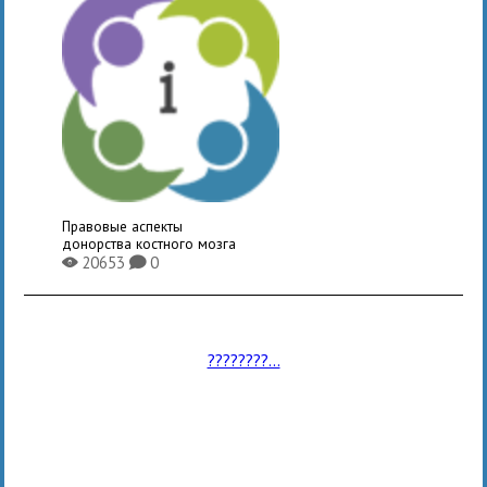
Правовые аспекты
донорства костного мозга
20653
0
X
K
????????...